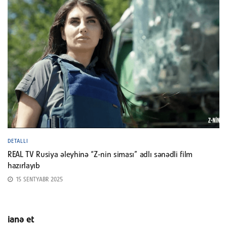
DETALLI
REAL TV Rusiya əleyhinə “Z-nin siması” adlı sənədli film
hazırlayıb
15 SENTYABR 2025
ianə et