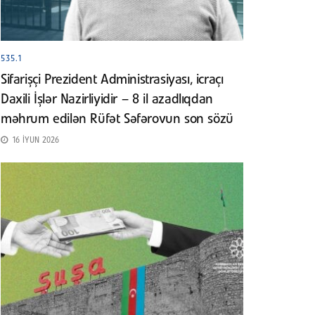
535.1
Sifarişçi Prezident Administrasiyası, icraçı
Daxili İşlər Nazirliyidir – 8 il azadlıqdan
məhrum edilən Rüfət Səfərovun son sözü
16 İYUN 2026