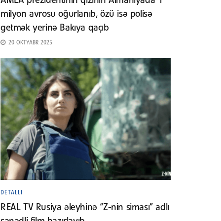
AMEA prezidentinin qızının Almaniyada 1
milyon avrosu oğurlanıb, özü isə polisə
getmək yerinə Bakıya qaçıb
20 OKTYABR 2025
DETALLI
REAL TV Rusiya əleyhinə “Z-nin siması” adlı