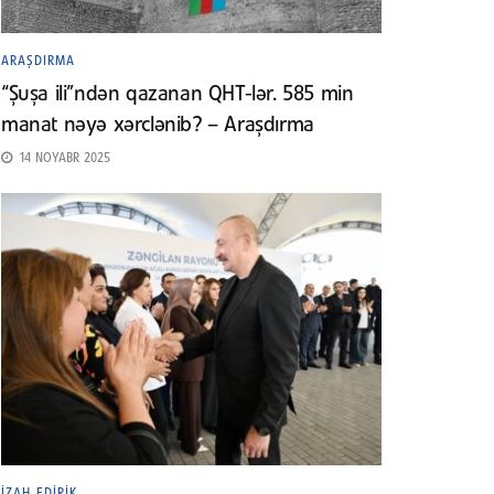
ARAŞDIRMA
“Şuşa ili”ndən qazanan QHT-lər. 585 min
manat nəyə xərclənib? – Araşdırma
14 NOYABR 2025
İZAH EDIRIK