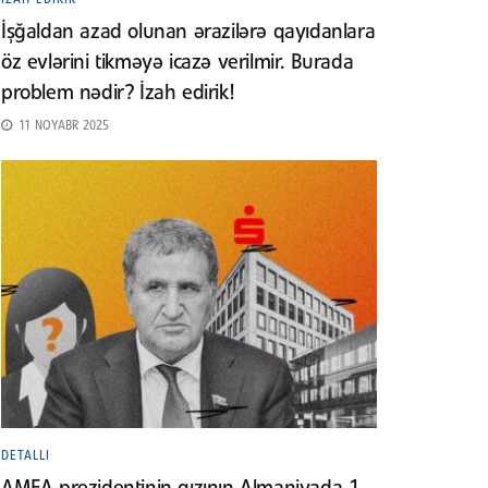
İşğaldan azad olunan ərazilərə qayıdanlara
öz evlərini tikməyə icazə verilmir. Burada
problem nədir? İzah edirik!
11 NOYABR 2025
DETALLI