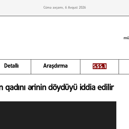
Cümə axşamı, 6 Avqust 2026
mü
Detallı
Araşdırma
 qadını ərinin döydüyü iddia edilir