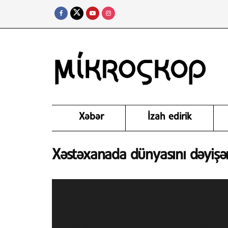
Xəbər
İzah edirik
Xəstəxanada dünyasını dəyişən