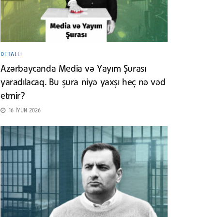
DETALLI
Azərbaycanda Media və Yayım Şurası
yaradılacaq. Bu şura niyə yaxşı heç nə vəd
etmir?
16 İYUN 2026