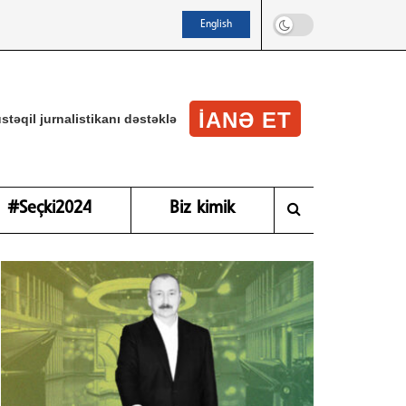
English
IANƏ ET
stəqil jurnalistikanı dəstəklə
#Seçki2024
Biz kimik