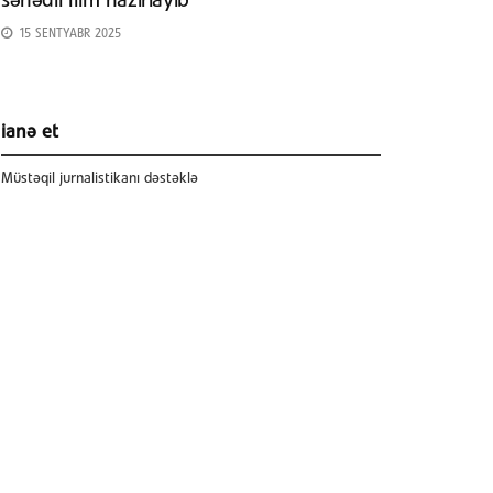
sənədli film hazırlayıb
15 SENTYABR 2025
ianə et
Müstəqil jurnalistikanı dəstəklə