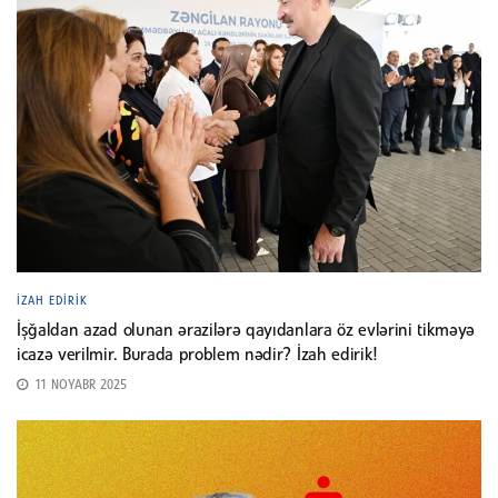
İZAH EDIRIK
İşğaldan azad olunan ərazilərə qayıdanlara öz evlərini tikməyə
icazə verilmir. Burada problem nədir? İzah edirik!
11 NOYABR 2025