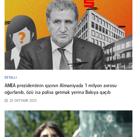
DETALLI
AMEA prezidentinin qızının Almaniyada 1 milyon avrosu
oğurlanıb, özü isə polisə getmək yerinə Bakıya qaçıb
20 OKTYABR 2025