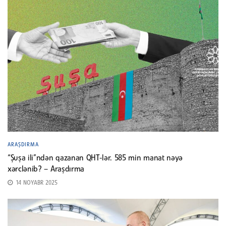
ARAŞDIRMA
“Şuşa ili”ndən qazanan QHT-lər. 585 min manat nəyə
xərclənib? – Araşdırma
14 NOYABR 2025