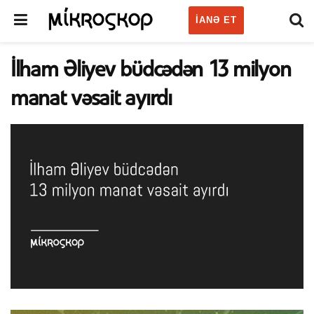
IANƏ ET
İlham Əliyev büdcədən 13 milyon
manat vəsait ayırdı