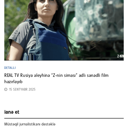
DETALLI
REAL TV Rusiya əleyhinə “Z-nin siması” adlı sənədli film
hazırlayıb
15 SENTYABR 2025
ianə et
Müstəqil jurnalistikanı dəstəklə