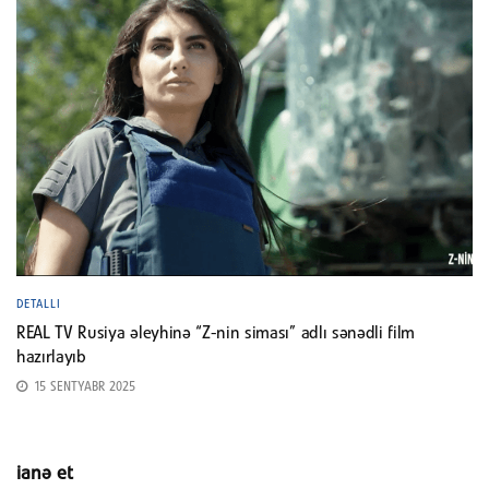
DETALLI
REAL TV Rusiya əleyhinə “Z-nin siması” adlı sənədli film
hazırlayıb
15 SENTYABR 2025
ianə et