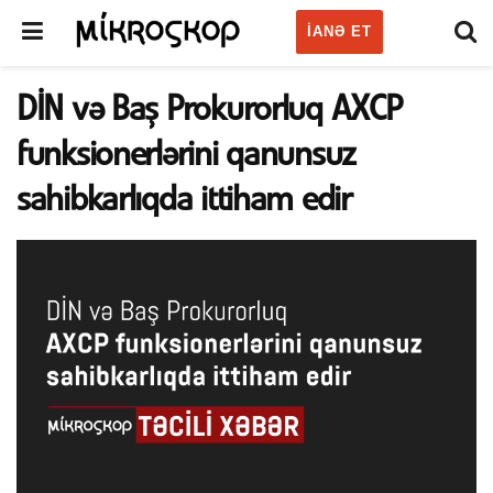
IANƏ ET
DİN və Baş Prokurorluq AXCP
funksionerlərini qanunsuz
sahibkarlıqda ittiham edir