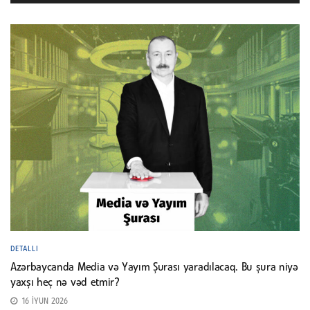
DETALLI
Azərbaycanda Media və Yayım Şurası yaradılacaq. Bu şura niyə
yaxşı heç nə vəd etmir?
16 İYUN 2026