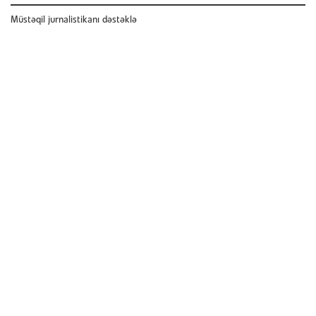
Müstəqil jurnalistikanı dəstəklə