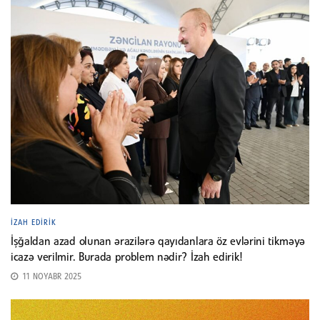
İZAH EDIRIK
İşğaldan azad olunan ərazilərə qayıdanlara öz evlərini tikməyə
icazə verilmir. Burada problem nədir? İzah edirik!
11 NOYABR 2025