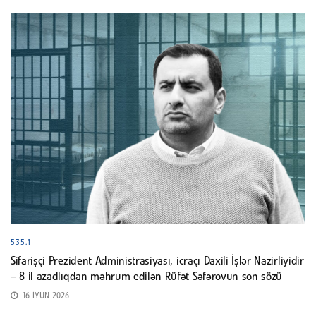
535.1
Sifarişçi Prezident Administrasiyası, icraçı Daxili İşlər Nazirliyidir
– 8 il azadlıqdan məhrum edilən Rüfət Səfərovun son sözü
16 İYUN 2026