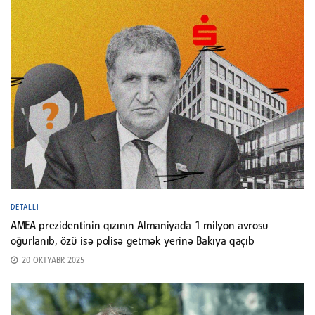
DETALLI
AMEA prezidentinin qızının Almaniyada 1 milyon avrosu
oğurlanıb, özü isə polisə getmək yerinə Bakıya qaçıb
20 OKTYABR 2025