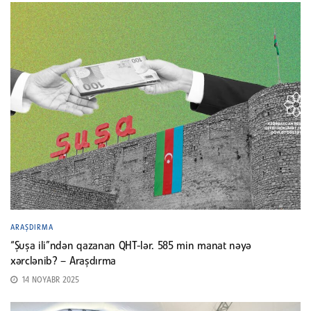
ARAŞDIRMA
“Şuşa ili”ndən qazanan QHT-lər. 585 min manat nəyə
xərclənib? – Araşdırma
14 NOYABR 2025