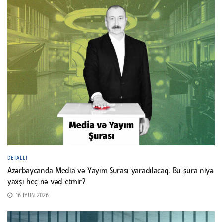
DETALLI
Azərbaycanda Media və Yayım Şurası yaradılacaq. Bu şura niyə
yaxşı heç nə vəd etmir?
16 İYUN 2026