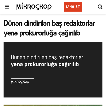
IANƏ ET
Dünən dindirilən baş redaktorlar
yenə prokurorluğa çağırılıb