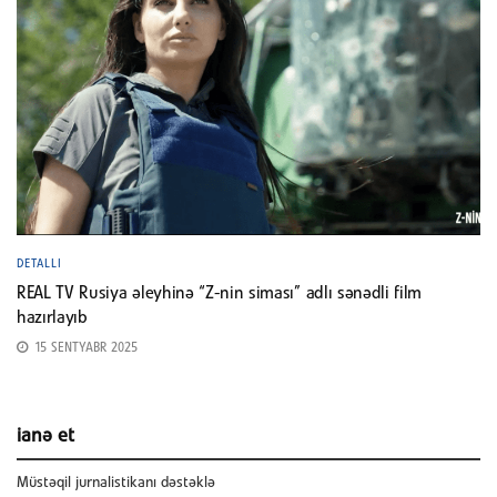
DETALLI
REAL TV Rusiya əleyhinə “Z-nin siması” adlı sənədli film
hazırlayıb
15 SENTYABR 2025
ianə et
Müstəqil jurnalistikanı dəstəklə