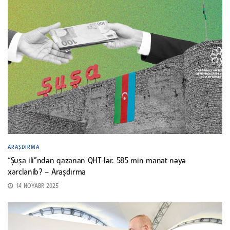
ARAŞDIRMA
“Şuşa ili”ndən qazanan QHT-lər. 585 min manat nəyə
xərclənib? – Araşdırma
14 NOYABR 2025