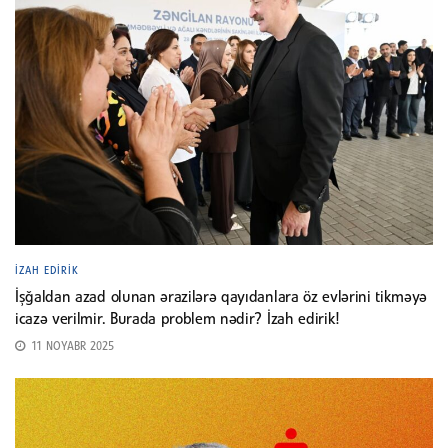
İZAH EDIRIK
İşğaldan azad olunan ərazilərə qayıdanlara öz evlərini tikməyə
icazə verilmir. Burada problem nədir? İzah edirik!
11 NOYABR 2025