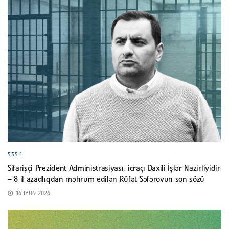
535.1
Sifarişçi Prezident Administrasiyası, icraçı Daxili İşlər Nazirliyidir
– 8 il azadlıqdan məhrum edilən Rüfət Səfərovun son sözü
16 İYUN 2026