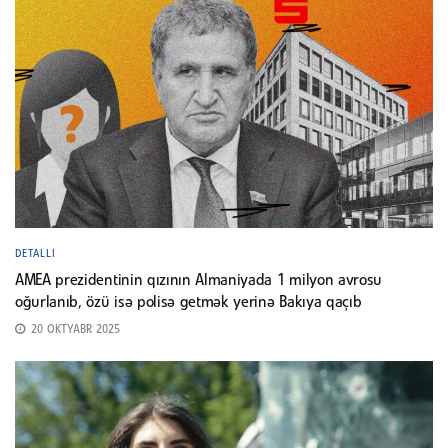
DETALLI
AMEA prezidentinin qızının Almaniyada 1 milyon avrosu
oğurlanıb, özü isə polisə getmək yerinə Bakıya qaçıb
20 OKTYABR 2025