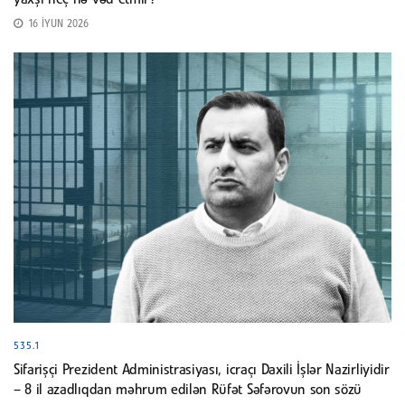
yaxşı heç nə vəd etmir?
16 İYUN 2026
535.1
Sifarişçi Prezident Administrasiyası, icraçı Daxili İşlər Nazirliyidir
– 8 il azadlıqdan məhrum edilən Rüfət Səfərovun son sözü