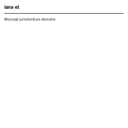
ianə et
Müstəqil jurnalistikanı dəstəklə