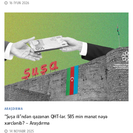
16 İYUN 2026
ARAŞDIRMA
“Şuşa ili”ndən qazanan QHT-lər. 585 min manat nəyə
xərclənib? – Araşdırma
14 NOYABR 2025