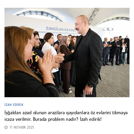
İZAH EDIRIK
İşğaldan azad olunan ərazilərə qayıdanlara öz evlərini tikməyə
icazə verilmir. Burada problem nədir? İzah edirik!
11 NOYABR 2025