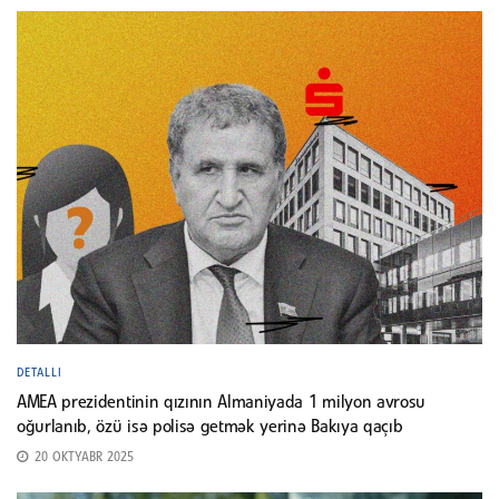
DETALLI
AMEA prezidentinin qızının Almaniyada 1 milyon avrosu
oğurlanıb, özü isə polisə getmək yerinə Bakıya qaçıb
20 OKTYABR 2025