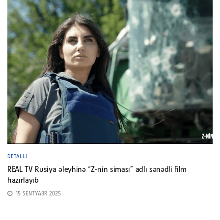
DETALLI
REAL TV Rusiya əleyhinə “Z-nin siması” adlı sənədli film
hazırlayıb
15 SENTYABR 2025