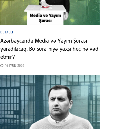
DETALLI
Azərbaycanda Media və Yayım Şurası
yaradılacaq. Bu şura niyə yaxşı heç nə vəd
etmir?
16 İYUN 2026