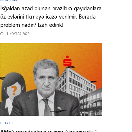
İşğaldan azad olunan ərazilərə qayıdanlara
öz evlərini tikməyə icazə verilmir. Burada
problem nədir? İzah edirik!
11 NOYABR 2025
DETALLI