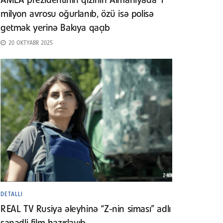
AMEA prezidentinin qızının Almaniyada 1
milyon avrosu oğurlanıb, özü isə polisə
getmək yerinə Bakıya qaçıb
20 OKTYABR 2025
DETALLI
REAL TV Rusiya əleyhinə “Z-nin siması” adlı