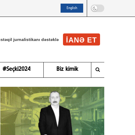
English
IANƏ ET
stəqil jurnalistikanı dəstəklə
#Seçki2024
Biz kimik