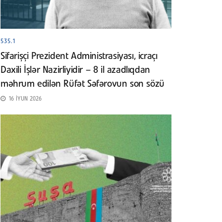
535.1
Sifarişçi Prezident Administrasiyası, icraçı
Daxili İşlər Nazirliyidir – 8 il azadlıqdan
məhrum edilən Rüfət Səfərovun son sözü
16 İYUN 2026