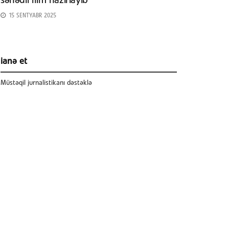
sənədli film hazırlayıb
15 SENTYABR 2025
ianə et
Müstəqil jurnalistikanı dəstəklə