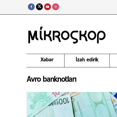
Xəbər
İzah edirik
Avro banknotları