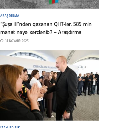
ARAŞDIRMA
“Şuşa ili”ndən qazanan QHT-lər. 585 min
manat nəyə xərclənib? – Araşdırma
14 NOYABR 2025
İZAH EDIRIK