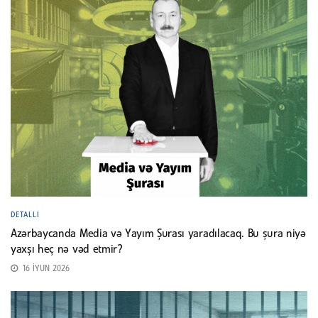
DETALLI
Azərbaycanda Media və Yayım Şurası yaradılacaq. Bu şura niyə
yaxşı heç nə vəd etmir?
16 İYUN 2026