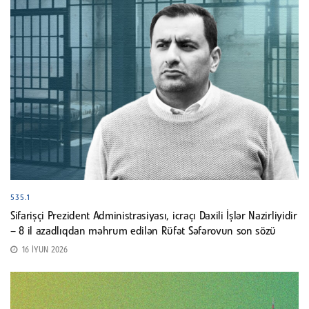
535.1
Sifarişçi Prezident Administrasiyası, icraçı Daxili İşlər Nazirliyidir
– 8 il azadlıqdan məhrum edilən Rüfət Səfərovun son sözü
16 İYUN 2026