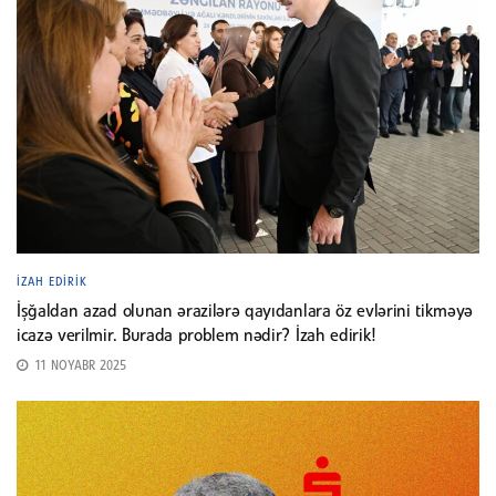
İZAH EDIRIK
İşğaldan azad olunan ərazilərə qayıdanlara öz evlərini tikməyə
icazə verilmir. Burada problem nədir? İzah edirik!
11 NOYABR 2025