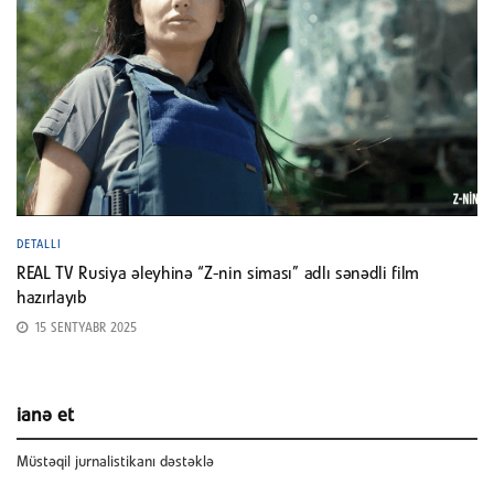
DETALLI
REAL TV Rusiya əleyhinə “Z-nin siması” adlı sənədli film
hazırlayıb
15 SENTYABR 2025
ianə et
Müstəqil jurnalistikanı dəstəklə