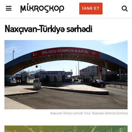
IANƏ ET
Naxçıvan-Türkiyə sərhədi
Naxçıvan-Türkiyə sərhədi. Foto: Naxçıvan Gömrük Komitəsi