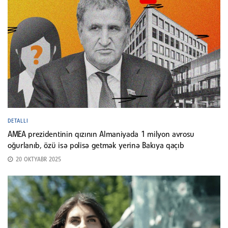
DETALLI
AMEA prezidentinin qızının Almaniyada 1 milyon avrosu
oğurlanıb, özü isə polisə getmək yerinə Bakıya qaçıb
20 OKTYABR 2025