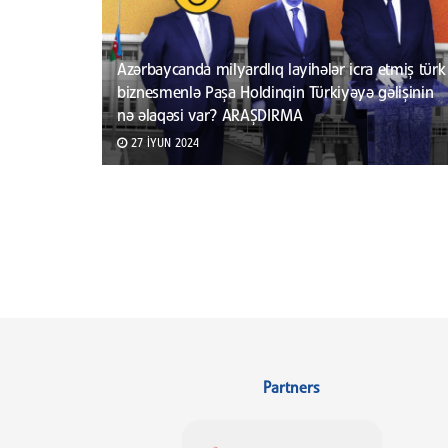
Azərbaycanda milyardlıq layihələr icra etmiş türk
biznesmenlə Paşa Holdinqin Türkiyəyə gəlişinin
nə əlaqəsi var? ARAŞDIRMA
27 İYUN 2024
Partners