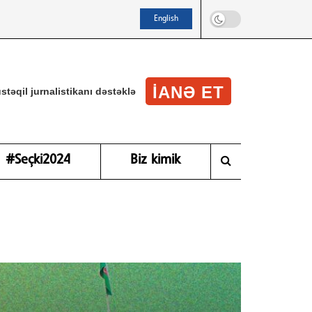
English
IANƏ ET
stəqil jurnalistikanı dəstəklə
#Seçki2024
Biz kimik