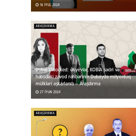
16 İYUL 2024
ARAŞDIRMA
Dubai Unlocked: Əliyevlər, KOBİA sədri və
həbsdəki zavod rəhbərinin Dubayda milyonluq
mülkləri aşkarlanıb – Araşdırma
27 İYUN 2024
ARAŞDIRMA