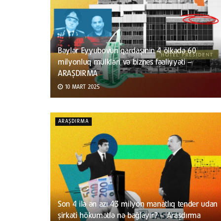
Bəylər Eyyubovun qardaşının 4 ölkədə 60
milyonluq mülkləri və biznes fəaliyyəti –
ARAŞDIRMA
10 MART 2025
ARAŞDIRMA
Son 4 ilə ən azı 43 milyon manatlıq tender udan
şirkəti hökumətlə nə bağlayır? – Araşdırma