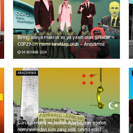
Birinci ailəyə məxsus və ya yaxın olan şirkətlər
COP29-un rəsmi tərəfdaşı olub – Araşdırma
04 NOYABR 2024
ARAŞDIRMA
Gürcü jurnalist və fəalları Azərbaycan telefon
nömrələrindən kim zəng edib təhdid edir?