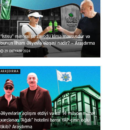
“İstisu” mineral su zavodu kimə məxsusdur və
bunun İlham Əliyevlə əlaqəsi nədir? – Araşdırma
29 OKTYABR 2024
ARAŞDIRMA
Əliyevlərin açılışını etdiyi və azı 14 milyon manat
xərclənən “Ağalı” hotelini hansı YAP-çının oğlu
tikib? Araşdırma