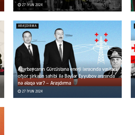
27 İYUN 2024
ARAŞDIRMA
Azərbaycanın Gürcüstana enerji ixracında vasitəçi
ofşor şirkətin sahibi ilə Bəylər Eyyubov arasında
nə əlaqə var? – Araşdırma
27 İYUN 2024