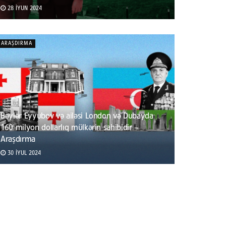
28 İYUN 2024
ARAŞDIRMA
Bəylər Eyyubov və ailəsi London və Dubayda
160 milyon dollarlıq mülkərin sahibidir –
Araşdırma
30 İYUL 2024