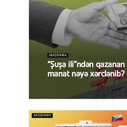
ARAŞDIRMA
“Şuşa ili”ndən qazanan
manat nəyə xərclənib?
ARAŞDIRMA