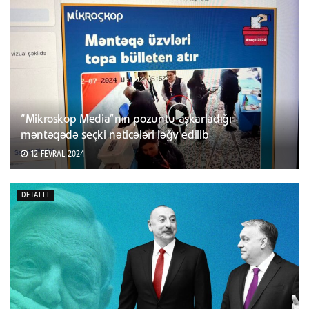
“Mikroskop Media”nın pozuntu aşkarladığı
məntəqədə seçki nəticələri ləğv edilib
12 FEVRAL 2024
DETALLI