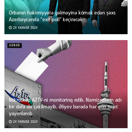
Orbanın hakimiyyətə gəlməyinə kömək edən şəxs
Azərbaycanda “exit-poll” keçirəcək
24 YANVAR 2024
XƏBƏR
Mikroskop AZTV-ni monitorinq edib. Namizədlərin adı
bir dəfə də çəkilməyib, Əliyev barədə hər gün sujet
yayımlanıb
24 YANVAR 2024