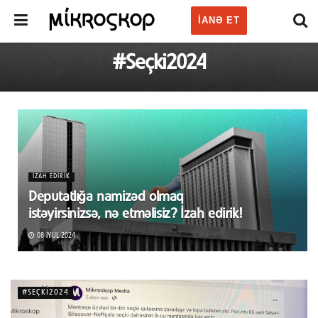
IANƏ ET
#Seçki2024
İZAH EDIRIK
Deputatlığa namizəd olmaq
istəyirsinizsə, nə etməlisiz? İzah edirik!
08 İYUL 2024
#SEÇKI2024