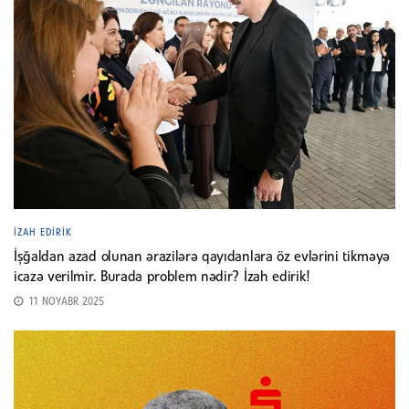
İZAH EDIRIK
İşğaldan azad olunan ərazilərə qayıdanlara öz evlərini tikməyə
icazə verilmir. Burada problem nədir? İzah edirik!
11 NOYABR 2025