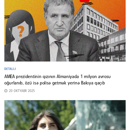
DETALLI
AMEA prezidentinin qızının Almaniyada 1 milyon avrosu
oğurlanıb, özü isə polisə getmək yerinə Bakıya qaçıb
20 OKTYABR 2025