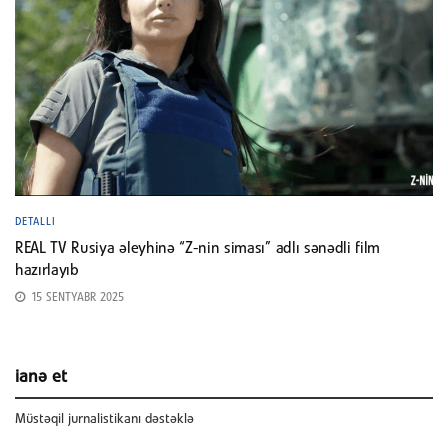
DETALLI
REAL TV Rusiya əleyhinə “Z-nin siması” adlı sənədli film
hazırlayıb
15 SENTYABR 2025
ianə et
Müstəqil jurnalistikanı dəstəklə