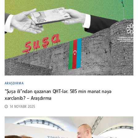
ARAŞDIRMA
“Şuşa ili”ndən qazanan QHT-lər. 585 min manat nəyə
xərclənib? – Araşdırma
14 NOYABR 2025