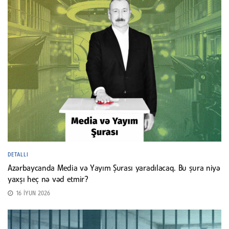
DETALLI
Azərbaycanda Media və Yayım Şurası yaradılacaq. Bu şura niyə
yaxşı heç nə vəd etmir?
16 İYUN 2026