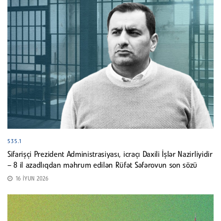
535.1
Sifarişçi Prezident Administrasiyası, icraçı Daxili İşlər Nazirliyidir
– 8 il azadlıqdan məhrum edilən Rüfət Səfərovun son sözü
16 İYUN 2026