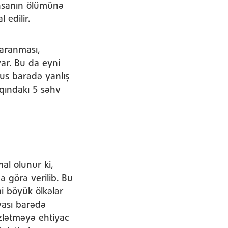
insanın ölümünə
 edilir.
yaranması,
 var. Bu da eyni
rus barədə yanlış
qındakı 5 səhv
al olunur ki,
görə verilib. Bu
i böyük ölkələr
yası barədə
izlətməyə ehtiyac