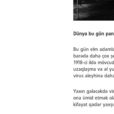
Dünya bu gün pande
Bu gün elm adamlar
barədə daha çox şey
1918-ci ildə mövcud
uzaqlaşma və əl y
virus əleyhinə daha
Yaxın gələcəkdə vir
ona ümid etmək ola
kifayət qədər yaxşı 