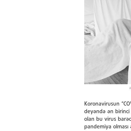
A
Koronavirusun “CO
deyəndə ən birinci 
olan bu virus barə
pandemiya olması əs