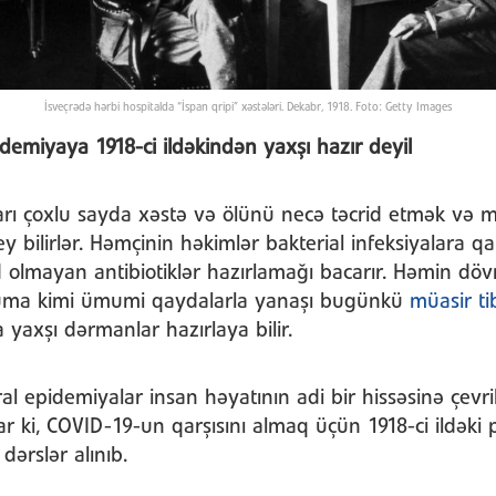
İsveçrədə hərbi hospitalda “İspan qripi” xəstələri. Dekabr, 1918. Foto: Getty Images
miyaya 1918-ci ildəkindən yaxşı hazır deyil
ı çoxlu sayda xəstə və ölünü necə təcrid etmək və 
 bilirlər. Həmçinin həkimlər bakterial infeksiyalara q
 olmayan antibiotiklər hazırlamağı bacarır. Həmin döv
uma kimi ümumi qaydalarla yanaşı bugünkü
müasir t
 yaxşı dərmanlar hazırlaya bilir.
al epidemiyalar insan həyatının adi bir hissəsinə çevri
r ki, COVID-19-un qarşısını almaq üçün 1918-ci ildək
dərslər alınıb.