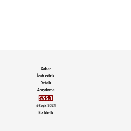
Xəbər
İzah edirik
Detallı
Araşdırma
#Seçki2024
Biz kimik