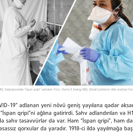
BŞ, Vaşinqtondakı "İspan qripi" xəstələri. Foto: Harris & Ewing/ABŞ, Şimali Çarleston tibb mərkəzi 
VID-19” adlanan yeni növü geniş yayılana qədər əksə
“İspan qripi”ni ağlına gətirirdi. Səhv adlandırılan və 
də səhv təsəvvürlər də var. Həm “İspan qripi”, həm d
assız qorxular da yaradır. 1918-ci ildə yayılmağa baş