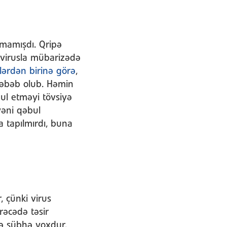
lmamışdı. Qripə
 virusla mübarizədə
lərdən birinə görə
,
əbəb olub. Həmin
ul etməyi tövsiyə
yəni qəbul
 tapılmırdı, buna
, çünki virus
rəcədə təsir
ə şübhə yoxdur.