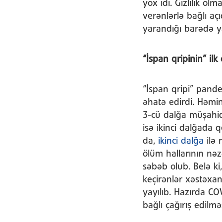
yox idi. Gizlilik o
verənlərlə bağlı aç
yarandığı barədə ya
“İspan qripinin” ilk
“İspan qripi” pandem
əhatə edirdi. Həmin
3-cü dalğa müşahidə
isə ikinci dalğada 
da,
ikinci dalğa
ilə 
ölüm hallarının nə
səbəb olub. Belə ki
keçirənlər xəstəxa
yayılıb. Hazırda C
bağlı çağırış edilmə