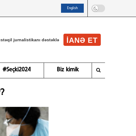
English
IANƏ ET
stəqil jurnalistikanı dəstəklə
#Seçki2024
Biz kimik
9?