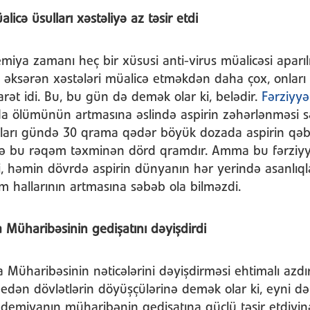
icə üsulları xəstəliyə az təsir etdi
emiya zamanı heç bir xüsusi anti-virus müalicəsi aparı
in əksərən xəstələri müalicə etməkdən daha çox, onları
ət idi. Bu, bu gün də demək olar ki, belədir.
Fərziyyə
 ölümünün artmasına əslində aspirin zəhərlənməsi s
atları gündə 30 qrama qədər böyük dozada aspirin qəb
 isə bu rəqəm təxminən dörd qramdır. Amma bu fərziy
i, həmin dövrdə aspirin dünyanın hər yerində asanlıqla
üm hallarının artmasına səbəb ola bilməzdi.
Müharibəsinin gedişatını dəyişdirdi
a Müharibəsinin nəticələrini dəyişdirməsi ehtimalı azdır
edən dövlətlərin döyüşçülərinə demək olar ki, eyni də
emiyanın müharibənin gedişatına güclü təsir etdiyin