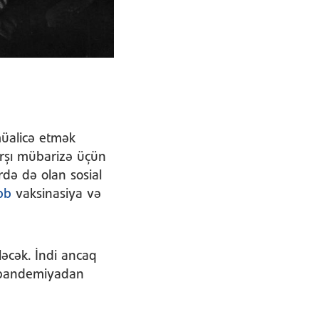
müalicə etmək
arşı mübarizə üçün
rdə də olan sosial
ibb
vaksinasiya və
ləcək. İndi ancaq
i pandemiyadan