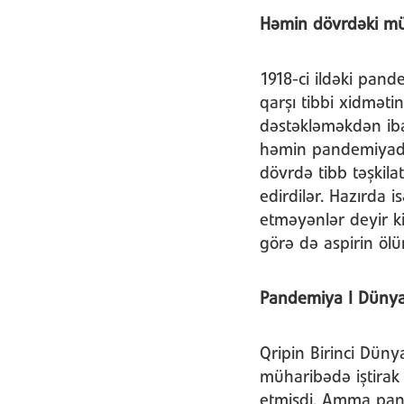
Həmin dövrdəki müal
1918-ci ildəki pand
qarşı tibbi xidmət
dəstəkləməkdən ibar
həmin pandemiyada
dövrdə tibb təşkil
edirdilər. Hazırda
etməyənlər deyir k
görə də aspirin öl
Pandemiya I Dünya 
Qripin Birinci Düny
müharibədə iştirak 
etmişdi. Amma pand