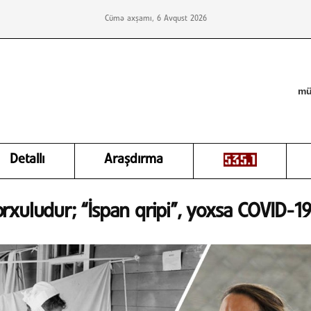
Cümə axşamı, 6 Avqust 2026
mü
Detallı
Araşdırma
rxuludur; “İspan qripi”, yoxsa COVID-1