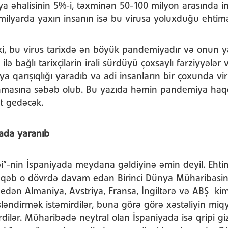
 əhalisinin 5%-i, təxminən 50-100 milyon arasında 
ilyarda yaxın insanın isə bu virusa yoluxduğu ehtimal
 ki, bu virus tarixdə ən böyük pandemiyadır və onun 
i ilə bağlı tarixçilərin irəli sürdüyü çoxsaylı fərziyyələr
 qarışıqlığı yaradıb və adi insanların bir çoxunda vi
anmasına səbəb olub. Bu yazıda həmin pandemiya haq
t gedəcək.
ada yaranıb
i”-nin İspaniyada meydana gəldiyinə əmin deyil. Ehtim
qəb o dövrdə davam edən Birinci Dünya Müharibəsinə 
edən Almaniya, Avstriya, Fransa, İngiltərə və ABŞ kim
ləndirmək istəmirdilər, buna görə görə xəstəliyin miq
rdilər. Müharibədə neytral olan İspaniyada isə qripi g