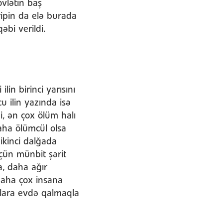
övlətin baş
qripin da elə burada
qəbi verildi.
in birinci yarısını
u ilin yazında isə
i, ən çox ölüm halı
daha ölümcül olsa
 ikinci dalğada
çün münbit şərit
a, daha ağır
daha çox insana
nlara evdə qalmaqla