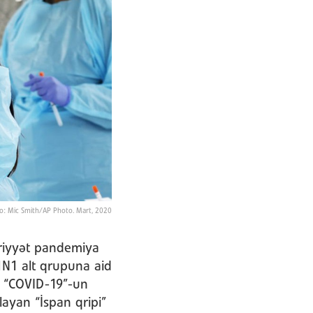
Foto: Mic Smith/AP Photo. Mart, 2020
riyyət pandemiya
H1N1 alt qrupuna aid
ə “COVID-19”-un
layan “İspan qripi”