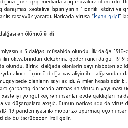
lmadığına görə, qrip mediada açıq müzakirə olunurdu. D
ıq danışması xəstəliyə İspaniyanın “liderlik” etdiyi və 
nlış təsəvvür yaratdı. Nəticədə virusa “
İspan qripi
” lə
 dalğası ən ölümcülü idi
iyasının 3 dalğası müşahidə olundu. İlk dalğa 1918-ci il
 ilin oktyabrından dekabrına qədər ikinci dalğa, 1919-c
 olundu. Birinci dalğada ölənlərin sayı nisbətən az id
qeydə alınıb. Üçüncü dalğa xəstəliyin ilk dalğasından 
müqayisədə ölənlərin sayı az idi. Alimlər hesab edir ki,
zərə çarpacaq dərəcədə artmasına virusun yayılması ü
, xəstəliyi yüngül keçirən insanlar evdə qaldıqları hald
na və düşərgələrə axışıb. Bunun nəticəsində də virus 
OVID-19 pandemiyası ilə mübarizə aparmaq üçün insa
si də bu təcrübədən irəli gəlir.