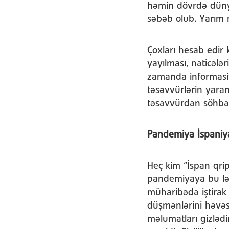
həmin dövrdə dünya
səbəb olub. Yarım m
Çoxları hesab edir
yayılması, nəticələr
zamanda informasiya
təsəvvürlərin yar
təsəvvürdən söhbə
Pandemiya İspaniy
Heç kim “İspan qrip
pandemiyaya bu lə
müharibədə iştirak 
düşmənlərini həvəs
məlumatları gizlədi