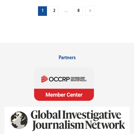
1
2
…
8
Partners