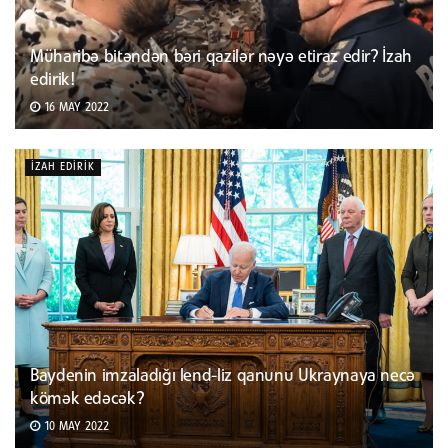
Müharibə bitəndən bəri qazilər nəyə etiraz edir? İzah
edirik!
16 MAY 2022
İZAH EDIRIK
Baydenin imzaladığı lend-liz qanunu Ukraynaya necə
kömək edəcək?
10 MAY 2022