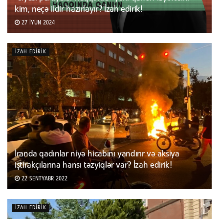
kim, neçə ildir hazırlayır? İzah edirik!
27 İYUN 2024
İZAH EDIRIK
İranda qadınlar niyə hicabını yandırır və aksiya
iştirakçılarına hansı təzyiqlər var? İzah edirik!
22 SENTYABR 2022
İZAH EDIRIK