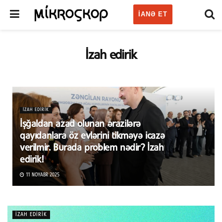
IANƏ ET
İzah edirik
İZAH EDIRIK
İşğaldan azad olunan ərazilərə
qayıdanlara öz evlərini tikməyə icazə
verilmir. Burada problem nədir? İzah
edirik!
11 NOYABR 2025
İZAH EDIRIK