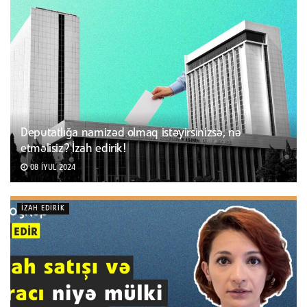
Deputatlığa namizəd olmaq istəyirsinizsə, nə
etməlisiz? İzah edirik!
08 İYUL 2024
İZAH EDIRIK