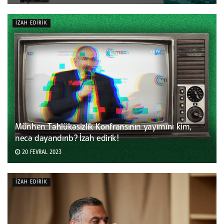
İZAH EDIRIK
Münhen Təhlükəsizlik Konfransının yayımını kim,
necə dayandırıb? İzah edirik!
20 FEVRAL 2023
İZAH EDIRIK