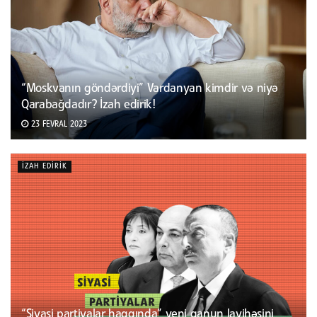
“Moskvanın göndərdiyi” Vardanyan kimdir və niyə
Qarabağdadır? İzah edirik!
23 FEVRAL 2023
İZAH EDIRIK
“Siyasi partiyalar haqqında” yeni qanun layihəsini