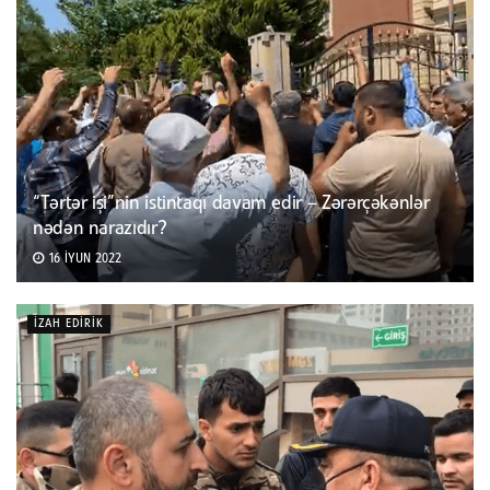
“Tərtər işi”nin istintaqı davam edir – Zərərçəkənlər
nədən narazıdır?
16 İYUN 2022
İZAH EDIRIK