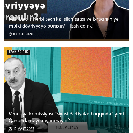
Milli Məclis hərbi texnika, silah satışı və ixracını niyə
mülki dövriyyəyə buraxır? – İzah edirik!
08 İYUL 2024
İZAH EDIRIK
Venesiya Komissiyası “Siyasi Partiyalar haqqında” yeni
Qanunda nəyi bəyənməyib?
15 MART 2023