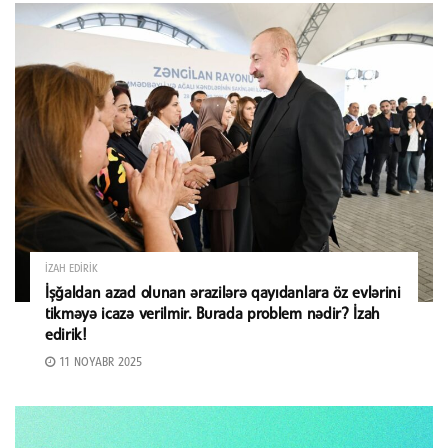
İZAH EDIRIK
İşğaldan azad olunan ərazilərə qayıdanlara öz evlərini
tikməyə icazə verilmir. Burada problem nədir? İzah
edirik!
11 NOYABR 2025