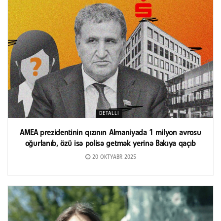
DETALLI
AMEA prezidentinin qızının Almaniyada 1 milyon avrosu
oğurlanıb, özü isə polisə getmək yerinə Bakıya qaçıb
20 OKTYABR 2025