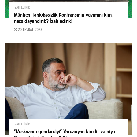
İZAH EDIRIK
Münhen Təhlükəsizlik Konfransının yayımını kim,
necə dayandırıb? İzah edirik!
20 FEVRAL 2023
İZAH EDIRIK
“Moskvanın göndərdiyi” Vardanyan kimdir və niyə