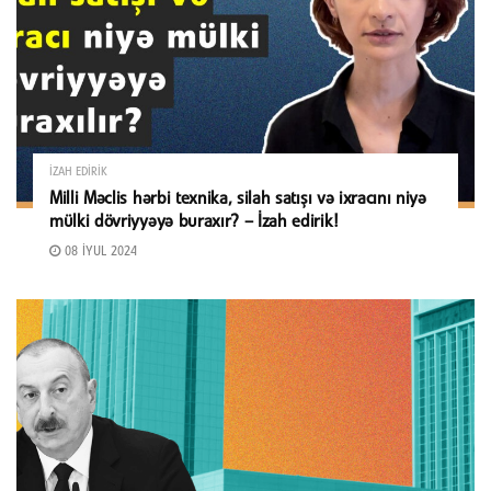
İZAH EDIRIK
Milli Məclis hərbi texnika, silah satışı və ixracını niyə
mülki dövriyyəyə buraxır? – İzah edirik!
08 İYUL 2024