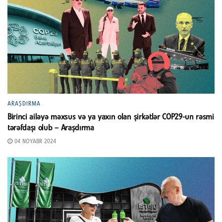
ARAŞDIRMA
Birinci ailəyə məxsus və ya yaxın olan şirkətlər COP29-un rəsmi
tərəfdaşı olub – Araşdırma
04 NOYABR 2024