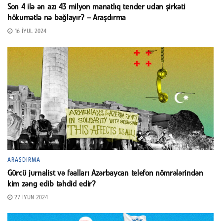
Son 4 ilə ən azı 43 milyon manatlıq tender udan şirkəti
hökumətlə nə bağlayır? – Araşdırma
16 İYUL 2024
ARAŞDIRMA
Gürcü jurnalist və fəalları Azərbaycan telefon nömrələrindən
kim zəng edib təhdid edir?
27 İYUN 2024