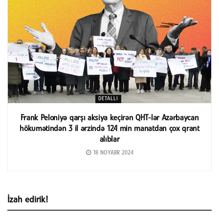
DETALLI
Frank Peloniyə qarşı aksiya keçirən QHT-lər Azərbaycan
hökumətindən 3 il ərzində 124 min manatdan çox qrant
alıblar
18 NOYABR 2024
İzah edirik!