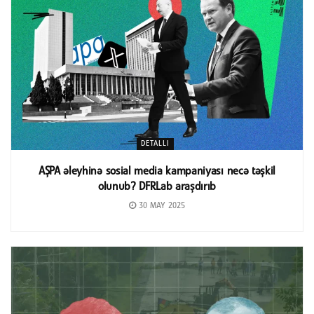
DETALLI
AŞPA əleyhinə sosial media kampaniyası necə təşkil
olunub? DFRLab araşdırıb
30 MAY 2025