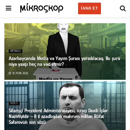
IANƏ ET
DETALLI
Azərbaycanda Media və Yayım Şurası yaradılacaq. Bu şura
niyə yaxşı heç nə vəd etmir?
16 İYUN 2026
535.1
Sifarişçi Prezident Administrasiyası, icraçı Daxili İşlər
Nazirliyidir – 8 il azadlıqdan məhrum edilən Rüfət
Səfərovun son sözü