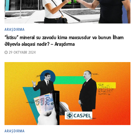
ARAŞDIRMA
“İstisu” mineral su zavodu kimə məxsusdur və bunun İlham
Əliyevlə əlaqəsi nədir? – Araşdırma
29 OKTYABR 2024
ARAŞDIRMA