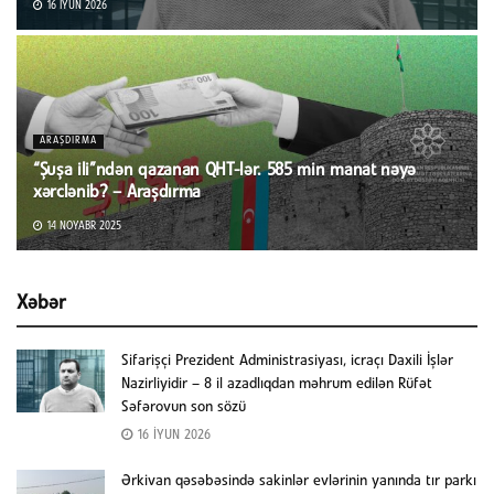
16 İYUN 2026
ARAŞDIRMA
“Şuşa ili”ndən qazanan QHT-lər. 585 min manat nəyə
xərclənib? – Araşdırma
14 NOYABR 2025
Xəbər
Sifarişçi Prezident Administrasiyası, icraçı Daxili İşlər
Nazirliyidir – 8 il azadlıqdan məhrum edilən Rüfət
Səfərovun son sözü
16 İYUN 2026
Ərkivan qəsəbəsində sakinlər evlərinin yanında tır parkı