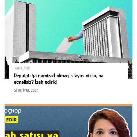
İZAH EDIRIK
Deputatlığa namizəd olmaq istəyirsinizsə, nə
etməlisiz? İzah edirik!
08 İYUL 2024