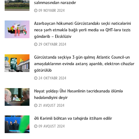
salınmasından narazıdır
09 NOYABR 2024
Azərbaycan hökuməti Gürcüstandakı seçki nəticələrini
necə şərh etməklə bağlı yerli media və QHT-lərə tezis
göndərib – Eksklüziv
29 OKTYABR 2024
Gürcüstanda seçkiyə 3 gün qalmış Atlantic Council-un
əməşdaklarının evində axtarış aparılıb, elektron cihazlar
götürülüb
24 OKTYABR 2024
Həyat yoldaşı Ülvi Həsənlinin təcridxanada ölümlə
hədələndiyini deyir
21 AVQUST 2024
Əli Kərimli böhtan və təhqirdə ittiham edilir
09 AVQUST 2024