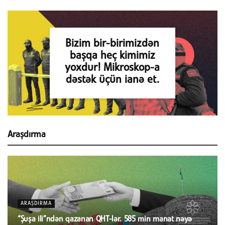
Bizim bir-birimizdən
başqa heç kimimiz
yoxdur! Mikroskop-a
dəstək üçün ianə et.
Araşdırma
ARAŞDIRMA
“Şuşa ili”ndən qazanan QHT-lər. 585 min manat nəyə