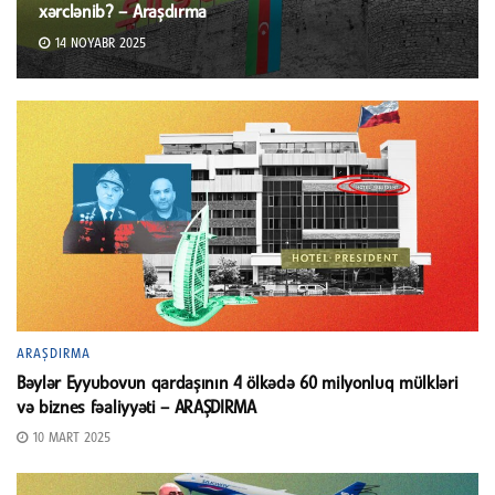
xərclənib? – Araşdırma
14 NOYABR 2025
ARAŞDIRMA
Bəylər Eyyubovun qardaşının 4 ölkədə 60 milyonluq mülkləri
və biznes fəaliyyəti – ARAŞDIRMA
10 MART 2025