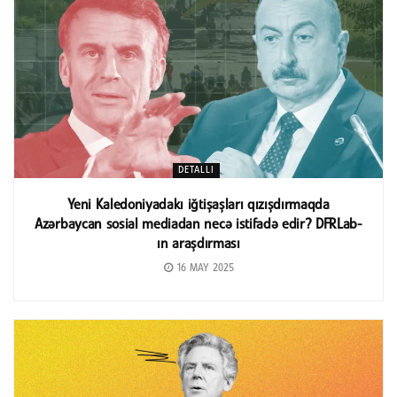
DETALLI
Yeni Kaledoniyadakı iğtişaşları qızışdırmaqda
Azərbaycan sosial mediadan necə istifadə edir? DFRLab-
ın araşdırması
16 MAY 2025