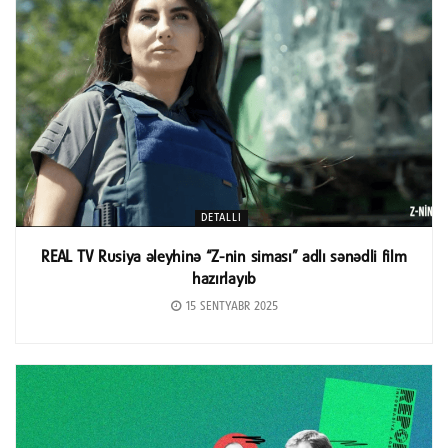
DETALLI
REAL TV Rusiya əleyhinə “Z-nin siması” adlı sənədli film
hazırlayıb
15 SENTYABR 2025