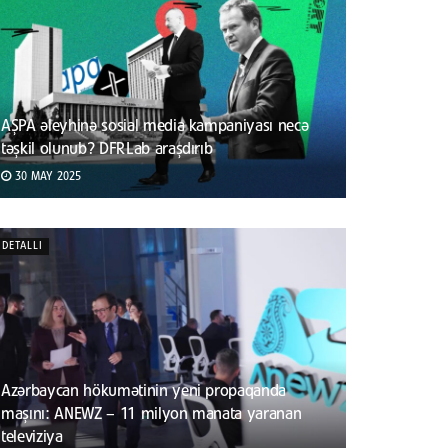
AŞPA əleyhinə sosial media kampaniyası necə
təşkil olunub? DFRLab araşdırıb
30 MAY 2025
DETALLI
Azərbaycan hökumətinin yeni propaqanda
maşını: ANEWZ – 11 milyon manata yaranan
televiziya