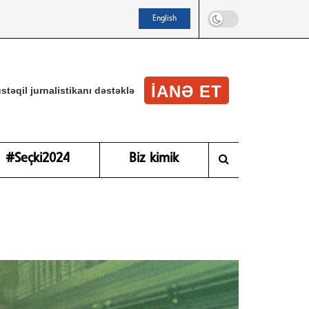
English
IANƏ ET
stəqil jurnalistikanı dəstəklə
#Seçki2024
Biz kimik