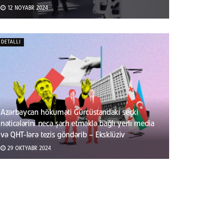
12 NOYABR 2024
DETALLI
Azərbaycan hökuməti Gürcüstandakı seçki
nəticələrini necə şərh etməklə bağlı yerli media
və QHT-lərə tezis göndərib – Eksklüziv
29 OKTYABR 2024