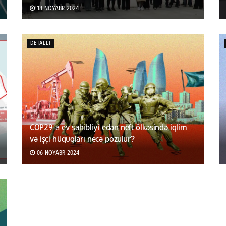
18 NOYABR 2024
DETALLI
COP29-a ev sahibliyi edən neft ölkəsində iqlim
və işçi hüquqları necə pozulur?
06 NOYABR 2024