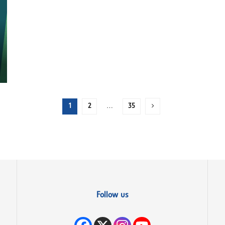
1
2
…
35
Follow us