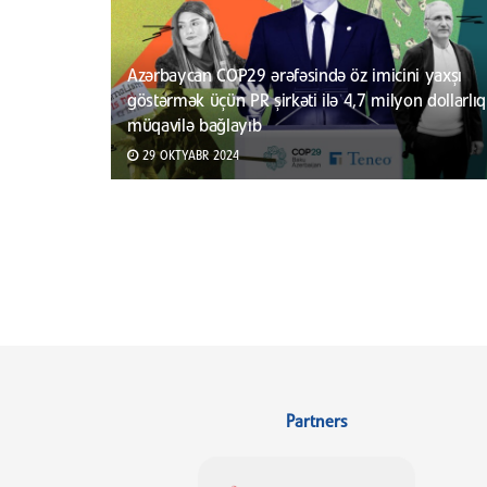
Azərbaycan COP29 ərəfəsində öz imicini yaxşı
göstərmək üçün PR şirkəti ilə 4,7 milyon dollarlıq
müqavilə bağlayıb
29 OKTYABR 2024
Partners