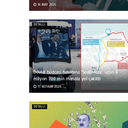
16 MAY 2025
DETALLI
Dövlət büdcəsi hesabına “SeaBreeze” üçün 4
milyon 700 min manata yol çəkilib
11 NOYABR 2024
DETALLI