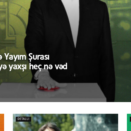
 Yayım Şurası
yə yaxşı heç nə vəd
DETALLI