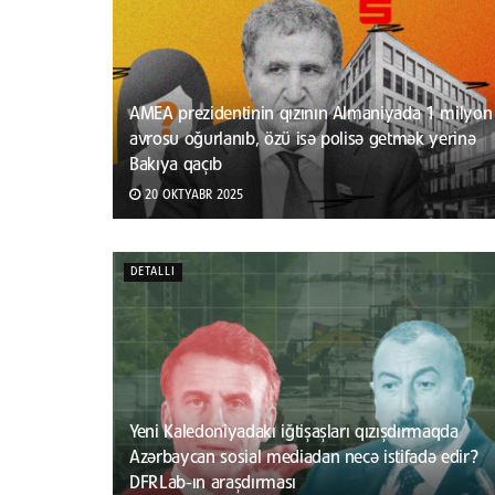
AMEA prezidentinin qızının Almaniyada 1 milyon
avrosu oğurlanıb, özü isə polisə getmək yerinə
Bakıya qaçıb
20 OKTYABR 2025
DETALLI
Yeni Kaledoniyadakı iğtişaşları qızışdırmaqda
Azərbaycan sosial mediadan necə istifadə edir?
DFRLab-ın araşdırması