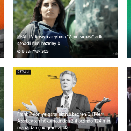
REAL TV Rusiya əleyhinə “Z-nin siması” adlı
sənədli film hazırlayıb
15 SENTYABR 2025
DETALLI
Frank Peloniyə qarşı aksiya keçirən QHT-lər
Azərbaycan hökumətindən 3 il ərzində 124 min
manatdan çox qrant alıblar