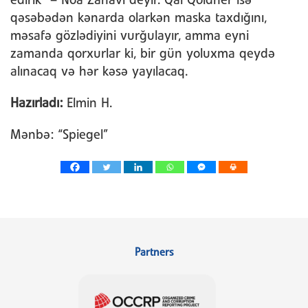
edirik” – Noa Zahavi deyir. Qal Qoldner isə
qəsəbədən kənarda olarkən maska taxdığını,
məsafə gözlədiyini vurğulayır, amma eyni
zamanda qorxurlar ki, bir gün yoluxma qeydə
alınacaq və hər kəsə yayılacaq.
Hazırladı:
Elmin H.
Mənbə: “Spiegel”
Partners