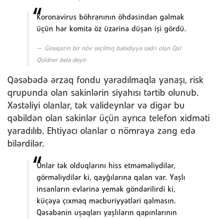
Koronavirus böhranının öhdəsindən gəlmək
üçün hər komitə öz üzərinə düşən işi gördü.
Gineqarın bir növ seçilmiş bələdiyyə sədri olan Qal
Qoldner belə deyir.
Qəsəbədə ərzaq fondu yaradılmaqla yanaşı, risk
qrupunda olan sakinlərin siyahısı tərtib olunub.
Xəstəliyi olanlar, tək valideynlər və digər bu
qəbildən olan sakinlər üçün ayrıca telefon xidməti
yaradılıb. Ehtiyacı olanlar o nömrəyə zəng edə
bilərdilər.
Onlar tək olduqlarını hiss etməməliydilər,
görməliydilər ki, qayğılarına qalan var. Yaşlı
insanların evlərinə yemək göndərilirdi ki,
küçəyə çıxmaq məcburiyyətləri qalmasın.
Qəsəbənin uşaqları yaşlıların qapınlarının