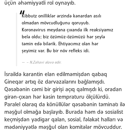
üçün əhəmiyyətli rol oynayıb.
Kibbutz onilliklər ərzində kənardan asılı
olmadan mövcudluğunu qoruyub.
Koronavirus meydana çıxanda ilk reaksiyamız
belə oldu; biz özümüz-özümüzü hər şeylə
təmin edə bilərik. Ehtiyacımız olan hər
şeyimiz var. Bu bir növ refleks idi.
– N.Zahavi əlavə edir.
İsraildə karantin elan edilməmişdən qabaq
Gineqar artıq öz darvazalarını bağlamışdı.
Qəsəbənin cəmi bir girişi açıq qalmışdı ki, oradan
girən-çıxan hər kəsin tempraturu ölçülürdü.
Paralel olaraq da könüllülər qəsəbənin təminatı ilə
məşğul olmağa başlayıb. Burada həm də sosialist
keçmişdən yadigar qalan, sosial, fəlakət halları və
mədəniyyətlə məşğul olan komitələr mövcuddur.