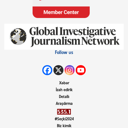
Follow us
Xəbər
İzah edirik
Detallı
Araşdırma
#Seçki2024
Biz kimik