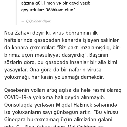
ağzına gül, limon və bir qeyd yazıb
qoyurdular: “Möhkəm olun”.
Q.Qoldner deyir.
Noa Zahavi deyir ki, virus böhranının ilk
həftələrində qəsəbədən kənarda işləyən sakinlər
də kənara çıxmırdılar: “Biz pakt imzalamışdıq, bir-
birimiz üçün məsuliyyət daşıyırdıq”. Başçının
sözlərin görə, bu qəsəbədə insanlar bir ailə kimi
yaşayırlar. Ona görə də bir nəfərin virusa
yoluxmağı, hər kəsin yoluxmağı deməkdir.
Qəsəbənin yolları artıq açılsa da hələ rəsmi olaraq
COVID-19-a yoluxma halı qeydə alınmayıb.
Qonşuluqda yerləşən Miqdal HaEmek şəhərində
isə yoluxanların sayı günbəgün artır. “Bu virusu
Gineqara buraxmamaq üçün əlimizdən gələni