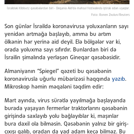
İsraildəki Kibbutz qəsəbələrdən biri - Deqania Alefdə məhsul festivalında iştirak edən uşaqlar.
Foto: Ronen Zvulun/Reuters
Son günlər İsraildə koronavirusa yoluxanların sayı
yenidən artmağa başlayıb, amma bu artım
ölkənin hər yerinə aid deyil. Elə bölgələr var ki,
orada yoluxma sayı sıfırdır. Bunlardan biri də
İsrailin şimalında yerləşən Gineqar qəsəbəsidir.
Almaniyanın “Spiegel” qəzeti bu qəsəbənin
koronavirusla uğurlu mübarizəsi haqqında
yazıb
.
Mikroskop həmin məqaləni təqdim edir:
Mart ayında, virus sürətlə yayılmağa başlayanda
burada yaşayan fermerlər traktorlarını qəsəbənin
girişində saxlayıb yolu bağlayıblar ki, maşınlar
bura daxil ola bilməsin. Qəsəbənin yalnız bir giriş-
çıxışı qalıb, oradan da yad adam keçə bilməz. Bu