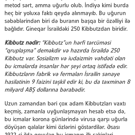
metod sərt, amma uğurlu olub. İndiyə kimi burda
heç bir yoluxa faktı qeydə alınmayıb. Bu uğurun
səbəblərindən biri də buranın başqa bir özəlliyi ilə
bağlıdır. Gineqar İsraildəki 250 Kibbutzdan biridir.
Kibbutz nədir:
“Kibbutz”un hərfi tərcüməsi
“qruplaşma” deməkdir və hazırda İsraildə 250
Kibbutz var. Sosializm və iudaizmin vəhdəti olan
bu icmalarda insanlar hər şeyi ortaq istifadə edir.
Kibbutzların fabrik və fermaları İsrailin sənaye
hasilatinin 9 faizini təşkil edir ki, bu da təxminən 8
milyard ABŞ dollarına bərabədir.
Uzun zamandan bəri çox adam Kibbutzları vaxtı
keçmiş, zamanla uyğunlaşmayan hesab etsə də,
bu icmalar korona günlərində virusa qarşı uğurla
döyüşən qalalar kimi özlərini göstərdilər. Əsası