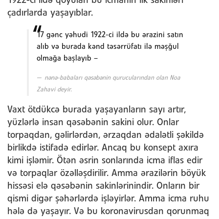
1922-ci ildə qoyulan bu icmanın ilk sakinləri
çadırlarda yaşayıblar.
17 gənc yəhudi 1922-ci ildə bu ərazini satın
alıb və burada kənd təsərrüfatı ilə məşğul
olmağa başlayıb –
nənə-babaları qəsəbənin qurucularından olan Noa
Zahavi deyir.
Vaxt ötdükcə burada yaşayanların sayı artır,
yüzlərlə insan qəsəbənin sakini olur. Onlar
torpaqdan, gəlirlərdən, ərzaqdan ədalətli şəkildə
birlikdə istifadə edirlər. Ancaq bu konsept axıra
kimi işləmir. Ötən əsrin sonlarında icma iflas edir
və torpaqlar özəlləşdirilir. Amma ərazilərin böyük
hissəsi elə qəsəbənin sakinlərinindir. Onların bir
qismi digər şəhərlərdə işləyirlər. Amma icma ruhu
hələ də yaşayır. Və bu koronavirusdan qorunmaq