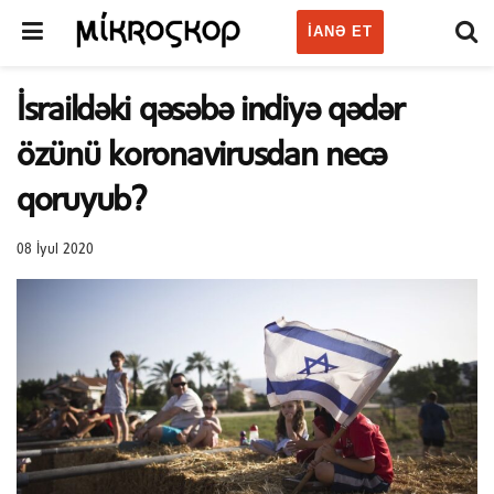
IANƏ ET
İsraildəki qəsəbə indiyə qədər
özünü koronavirusdan necə
qoruyub?
08 İyul 2020