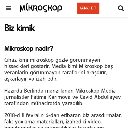
IANƏ ET
Biz kimik
Mikroskop nədir?
Cihaz kimi mikroskop gözlə görünməyən
hissəcikləri göstərir. Media kimi Mikroskop baş
verənlərin görünməyən tərəflərini araşdırır,
aşkarlayır və izah edir.
Hazırda Berlində mənzillənən Mikroskop Media
jurnalistlər Fatimə Kərimova və Cavid Abdullayev
tərəfindən mühacirətdə yaradılıb.
2018-ci il fevralın 6-dan etibarən biz araşdırmalar,
fakt yoxlama materialları, izahedici video,