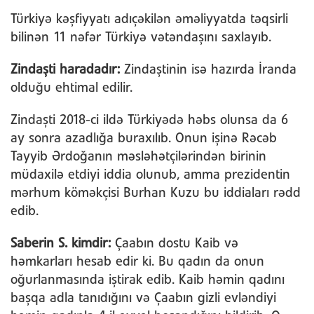
Türkiyə kəşfiyyatı adıçəkilən əməliyyatda təqsirli
bilinən 11 nəfər Türkiyə vətəndaşını saxlayıb.
Zindaşti haradadır:
Zindaştinin isə hazırda İranda
olduğu ehtimal edilir.
Zindaşti 2018-ci ildə Türkiyədə həbs olunsa da 6
ay sonra azadlığa buraxılıb. Onun işinə Rəcəb
Tayyib Ərdoğanın məsləhətçilərindən birinin
müdaxilə etdiyi iddia olunub, amma prezidentin
mərhum köməkçisi Burhan Kuzu bu iddiaları rədd
edib.
Saberin S. kimdir:
Çaabın dostu Kaib və
həmkarları hesab edir ki. Bu qadın da onun
oğurlanmasında iştirak edib. Kaib həmin qadını
başqa adla tanıdığını və Çaabın gizli evləndiyi