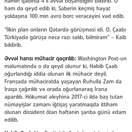
həmin qadınla 4 il əvvəl boşandığını bildirib. O
həm də qeyd edib ki, Saberin keçmiş həyat
yoldaşına 100 min avro borc verəcəyini vəd edib.
“İlkin plan onların Qətərdə görüşməsi idi. O, Çaabı
Türkiyədə görüşə necə razı salıb, bilmirəm” – Kaib
bildirib.
Əvvəl hansı mühacir qaçırılıb:
Washington Post-un
məlumatında o da qeyd olunur ki, Həbib Çaab
oğurlandığı iddia olunan ilk mühacir deyil.
Fransada mühacirətdə yaşayan Ruhulla Zam da
İraqa çağırılıb və orada oğurlanaraq İrana
aparılıb. Hökumət əleyhinə 2017-ci ildə baş tutan
nümayişlər zamanı iğtişaş yaratmaqda ittiham
olunan dissident ötən həftənin şənbə günü edam
edilib.