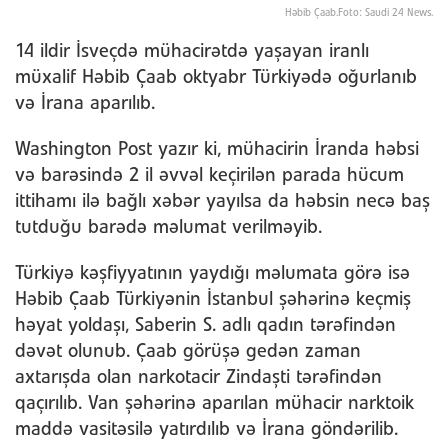
Həbib Çaab.Foto: Saudi 24 News.
14 ildir İsveçdə mühacirətdə yaşayan iranlı
müxalif Həbib Çaab oktyabr Türkiyədə oğurlanıb
və İrana aparılıb.
Washington Post yazır ki, mühacirin İranda həbsi
və barəsində 2 il əvvəl keçirilən parada hücum
ittihamı ilə bağlı xəbər yayılsa da həbsin necə baş
tutduğu barədə məlumat verilməyib.
Türkiyə kəşfiyyatının yaydığı məlumata görə isə
Həbib Çaab Türkiyənin İstanbul şəhərinə keçmiş
həyat yoldaşı, Saberin S. adlı qadın tərəfindən
dəvət olunub. Çaab görüşə gedən zaman
axtarışda olan narkotacir Zindaşti tərəfindən
qaçırılıb. Van şəhərinə aparılan mühacir narktoik
maddə vasitəsilə yatırdılıb və İrana göndərilib.