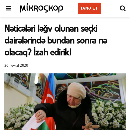
IANƏ ET
Nəticələri ləğv olunan seçki
dairələrində bundan sonra nə
olacaq? İzah edirik!
20 Fevral 2020