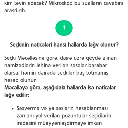
kim təyin edəcək? Mikroskop bu sualların cavabını
araşdırıb.
1
Seçkinin nəticələri hansı hallarda ləğv olunur?
Seçki Məcəlləsinə görə, dairə üzrə qeydə alınan
namizədlərin lehinə verilən səsələr bərabər
olarsa, həmin dairədə seçkilər baş tutmamış
hesab olunur.
Məcəlləyə görə, aşağıdakı hallarda isə nəticələr
ləğv edilir:
Səsvermə və ya səslərin hesablanması
zamanı yol verilən pozuntular seçicilərin
iradəsini müəyyənləşdirməyə imkan