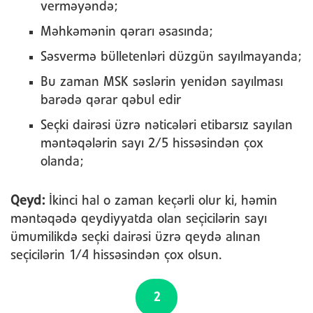
verməyəndə;
Məhkəmənin qərarı əsasında;
Səsvermə bülletenləri düzgün sayılmayanda;
Bu zaman MSK səslərin yenidən sayılması
barədə qərar qəbul edir
Seçki dairəsi üzrə nəticələri etibarsız sayılan
məntəqələrin sayı 2/5 hissəsindən çox
olanda;
Qeyd:
İkinci hal o zaman keçərli olur ki, həmin
məntəqədə qeydiyyatda olan seçicilərin sayı
ümumilikdə seçki dairəsi üzrə qeydə alınan
seçicilərin 1/4 hissəsindən çox olsun.
2