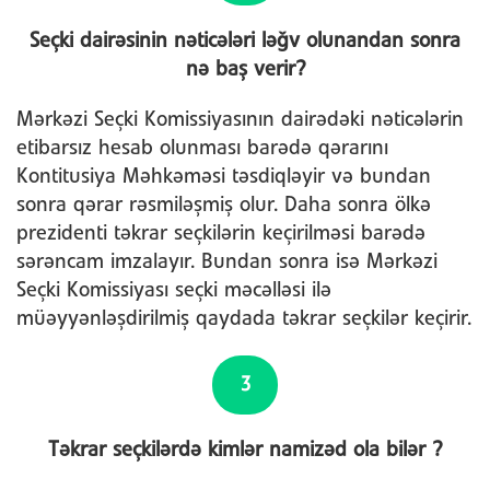
Seçki dairəsinin nəticələri ləğv olunandan sonra
nə baş verir?
Mərkəzi Seçki Komissiyasının dairədəki nəticələrin
etibarsız hesab olunması barədə qərarını
Kontitusiya Məhkəməsi təsdiqləyir və bundan
sonra qərar rəsmiləşmiş olur. Daha sonra ölkə
prezidenti təkrar seçkilərin keçirilməsi barədə
sərəncam imzalayır. Bundan sonra isə Mərkəzi
Seçki Komissiyası seçki məcəlləsi ilə
müəyyənləşdirilmiş qaydada təkrar seçkilər keçirir.
3
Təkrar seçkilərdə kimlər namizəd ola bilər ?