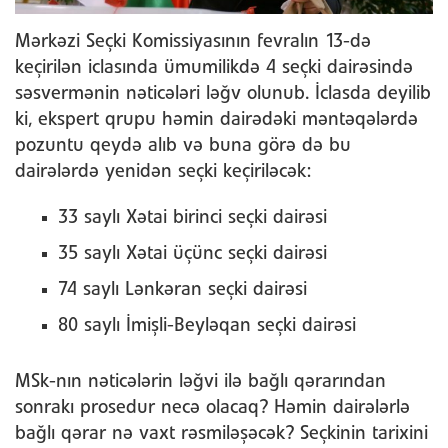
Mərkəzi Seçki Komissiyasının fevralın 13-də
keçirilən iclasında ümumilikdə 4 seçki dairəsində
səsvermənin nəticələri ləğv olunub. İclasda deyilib
ki, ekspert qrupu həmin dairədəki məntəqələrdə
pozuntu qeydə alıb və buna görə də bu
dairələrdə yenidən seçki keçiriləcək:
33 saylı Xətai birinci seçki dairəsi
35 saylı Xətai üçünc seçki dairəsi
74 saylı Lənkəran seçki dairəsi
80 saylı İmişli-Beyləqan seçki dairəsi
MSk-nın nəticələrin ləğvi ilə bağlı qərarından
sonrakı prosedur necə olacaq? Həmin dairələrlə
bağlı qərar nə vaxt rəsmiləşəcək? Seçkinin tarixini