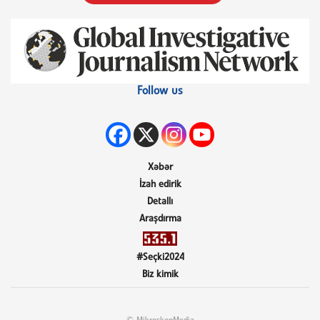
Follow us
Xəbər
İzah edirik
Detallı
Araşdırma
#Seçki2024
Biz kimik