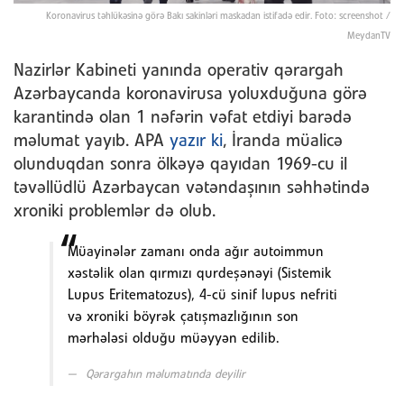
Koronavirus təhlükəsinə görə Bakı sakinləri maskadan istifadə edir. Foto: screenshot /
MeydanTV
Nazirlər Kabineti yanında operativ qərargah
Azərbaycanda koronavirusa yoluxduğuna görə
karantində olan 1 nəfərin vəfat etdiyi barədə
məlumat yayıb. APA
yazır ki
, İranda müalicə
olunduqdan sonra ölkəyə qayıdan 1969-cu il
təvəllüdlü Azərbaycan vətəndaşının səhhətində
xroniki problemlər də olub.
Müayinələr zamanı onda ağır autoimmun
xəstəlik olan qırmızı qurdeşənəyi (Sistemik
Lupus Eritematozus), 4-cü sinif lupus nefriti
və xroniki böyrək çatışmazlığının son
mərhələsi olduğu müəyyən edilib.
Qərargahın məlumatında deyilir