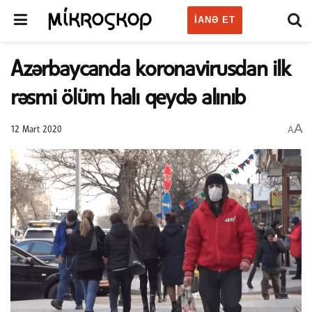
IANƏ ET
Azərbaycanda koronavirusdan ilk
rəsmi ölüm halı qeydə alınıb
A
A
12 Mart 2020