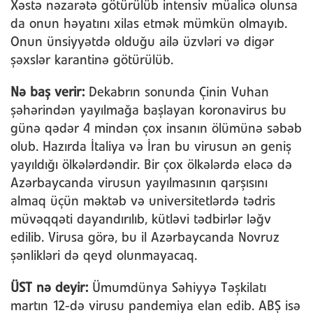
Xəstə nəzarətə götürülüb intensiv müalicə olunsa
da onun həyatını xilas etmək mümkün olmayıb.
Onun ünsiyyətdə olduğu ailə üzvləri və digər
şəxslər karantinə götürülüb.
Nə baş verir:
Dekabrın sonunda Çinin Vuhan
şəhərindən yayılmağa başlayan koronavirus bu
günə qədər 4 mindən çox insanın ölümünə səbəb
olub. Hazırda İtaliya və İran bu virusun ən geniş
yayıldığı ölkələrdəndir. Bir çox ölkələrdə eləcə də
Azərbaycanda virusun yayılmasının qarşısını
almaq üçün məktəb və universitetlərdə tədris
müvəqqəti dayandırılıb, kütləvi tədbirlər ləğv
edilib. Virusa görə, bu il Azərbaycanda Novruz
şənlikləri də qeyd olunmayacaq.
ÜST nə deyir:
Ümumdünya Səhiyyə Təşkilatı
martın 12-də virusu pandemiya elan edib. ABŞ isə