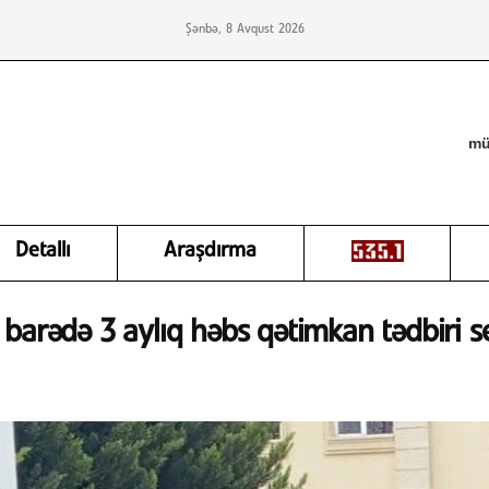
Şənbə, 8 Avqust 2026
mü
Detallı
Araşdırma
barədə 3 aylıq həbs qətimkan tədbiri se