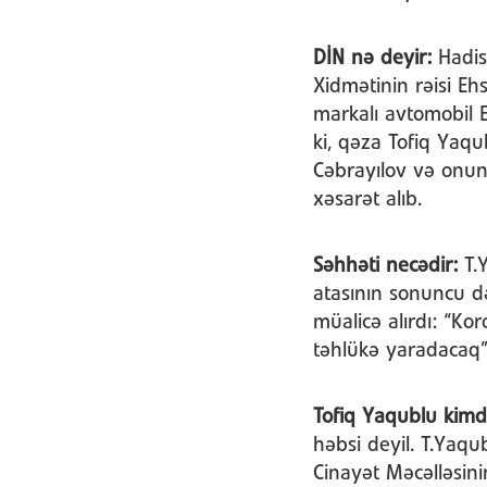
DİN nə deyir:
Hadis
Xidmətinin rəisi Eh
markalı avtomobil E
ki, qəza Tofiq Yaq
Cəbrayılov və onun
xəsarət alıb.
Səhhəti necədir:
T.Y
atasının sonuncu d
müalicə alırdı: “K
təhlükə yaradacaq”
Tofiq Yaqublu kimdi
həbsi deyil. T.Yaqu
Cinayət Məcəlləsinin