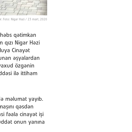
r. Foto: Nigar Həzi / 23 mart, 2020
y həbs qətimkan
n qızı Nigar Həzi
luya Cinayət
olunan əşyalardan
, yaxud özgənin
əsi ilə ittiham
ədə məlumat yayıb.
 maşını qəsdən
 fəala cinayət işi
müddət onun yanına