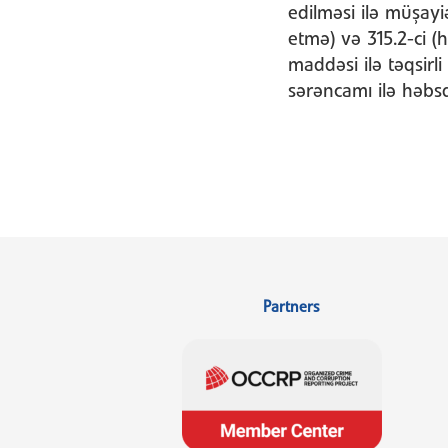
edilməsi ilə müşayiə
etmə) və 315.2-ci 
maddəsi ilə təqsirl
sərəncamı ilə həbsd
Partners