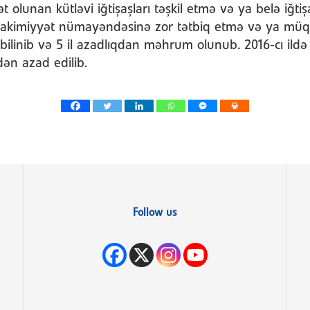
t olunan kütləvi iğtişaşları təşkil etmə və ya belə iğtiş
(hakimiyyət nümayəndəsinə zor tətbiq etmə və ya mü
i bilinib və 5 il azadlıqdan məhrum olunub. 2016-cı ild
ən azad edilib.
Follow us