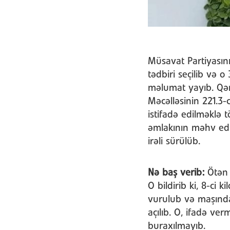
Müsavat Partiyasın
tədbiri seçilib və o
məlumat yayıb. Qər
Məcəlləsinin 221.3-
istifadə edilməklə 
əmlakının məhv edi
irəli sürülüb.
Nə baş verib:
Ötən 
O bildirib ki, 8-ci
vurulub və maşında
açılıb. O, ifadə v
buraxılmayıb.