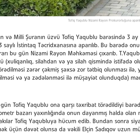
Tofiq Yaqublu Nizami Rayon Prokurorluğuna aparılı
ın və Milli Şuranın üzvü Tofiq Yaqublu barəsində 3 a
 3 saylı İstintaq Təcridxanasına aparılıb. Bu barədə onu
arı bu gün Nizami Rayon Məhkəməsi çıxarıb. T.Yaqub
cü (xuliqanlıq, silahdan və ya silah qismində istifadə 
törədilməsi zərər çəkmiş şəxsə zor tətbiq olunması ilə
lməsi və ya zədələnməsi ilə müşayiət olunduqda) madd
gün Tofiq Yaqublu ona qarşı təxribat törədildiyi bar
 kilometr bazarı yaxınlığında onun dayanmış halda olan
kılar Tofiq Yaqubluya hücum edib. Bundan sonra siyasi
ermək üçün dəvət olunsa da vəkili Elçin Sadıqov uzun 