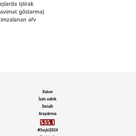
aşlarda iştirak
qavimət göstərmə)
ə imzalanan əfv
Xəbər
İzah edirik
Detallı
Araşdırma
#Seçki2024