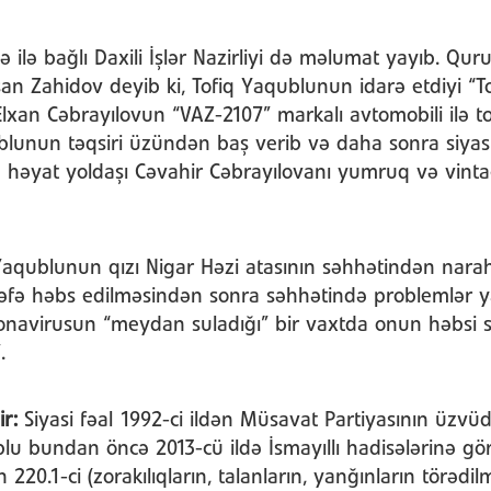
ə ilə bağlı Daxili İşlər Nazirliyi də məlumat yayıb. Q
san Zahidov deyib ki, Tofiq Yaqublunun idarə etdiyi “T
lxan Cəbrayılovun “VAZ-2107” markalı avtomobili ilə t
ublunun təqsiri üzündən baş verib və daha sonra siyasi
 həyat yoldaşı Cəvahir Cəbrayılovanı yumruq və vinta
aqublunun qızı Nigar Həzi atasının səhhətindən naraha
əfə həbs edilməsindən sonra səhhətində problemlər y
oronavirusun “meydan suladığı” bir vaxtda onun həbsi 
.
r:
Siyasi fəal 1992-ci ildən Müsavat Partiyasının üzvüd
blu bundan öncə 2013-cü ildə İsmayıllı hadisələrinə gö
 220.1-ci (zorakılıqların, talanların, yanğınların törəd