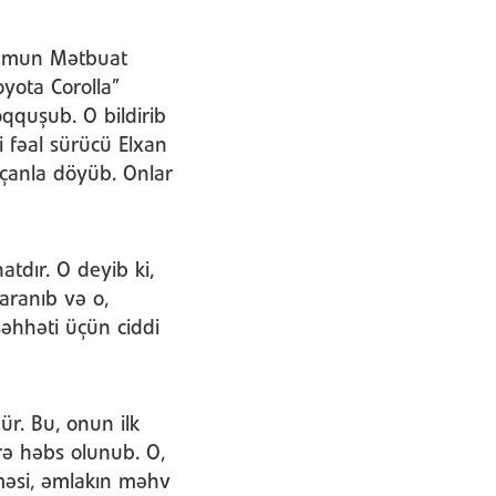
urumun Mətbuat
oyota Corolla”
oqquşub. O bildirib
 fəal sürücü Elxan
çanla döyüb. Onlar
tdır. O deyib ki,
aranıb və o,
səhhəti üçün ciddi
ür. Bu, onun ilk
rə həbs olunub. O,
ilməsi, əmlakın məhv