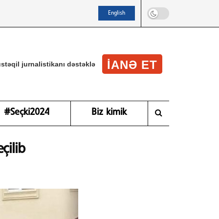
English
IANƏ ET
stəqil jurnalistikanı dəstəklə
#Seçki2024
Biz kimik
çilib