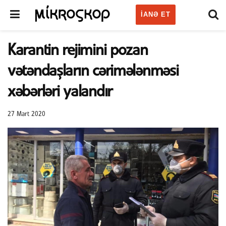
IANƏ ET
Karantin rejimini pozan
vətəndaşların cərimələnməsi
xəbərləri yalandır
27 Mart 2020