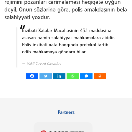
rejimini pozanları cərimələməsi həqiqətə uyğun
deyil. Onun sözlərinə görə, polis əməkdaşının belə
səlahiyyəti yoxdur.
İnzibati Xətalar Məcəlləsinin 43.1 maddəsinə
əsasən həmin səlahiyyət məhkəmələrə aiddir.
Polis inzibati xəta haqqında protokol tərtib
edib məhkəməyə göndərə bilər.
Vəkil Cavad Cavadov
Partners