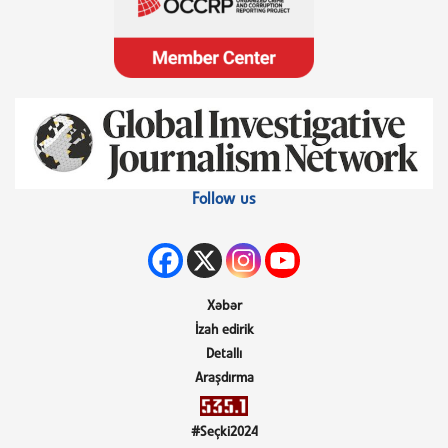
Follow us
Xəbər
İzah edirik
Detallı
Araşdırma
#Seçki2024