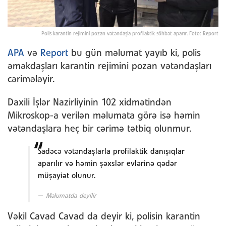
Polis karantin rejimini pozan vətəndaşla profilaktik söhbət aparır. Foto: Report
APA
və
Report
bu gün məlumat yayıb ki, polis
əməkdaşları karantin rejimini pozan vətəndaşları
cərimələyir.
Daxili İşlər Nazirliyinin 102 xidmətindən
Mikroskop-a verilən məlumata görə isə həmin
vətəndaşlara heç bir cərimə tətbiq olunmur.
Sadəcə vətəndaşlarla profilaktik danışıqlar
aparılır və həmin şəxslər evlərinə qədər
müşayiət olunur.
M
əlumatda deyilir
Vəkil Cavad Cavad da deyir ki, polisin karantin