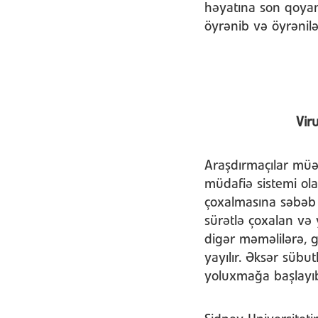
həyatına son qoyan
öyrənib və öyrənil
Vir
Araşdırmaçılar müə
müdafiə sistemi ola
çoxalmasına səbəb o
sürətlə çoxalan və 
digər məməlilərə, 
yayılır. Əksər sübut
yoluxmağa başlayı