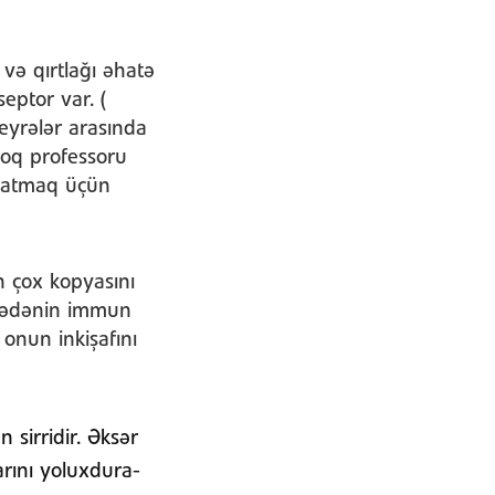
 və qırtlağı əhatə
eptor var. (
eyrələr arasında
oloq professoru
ə atmaq üçün
 çox kopyasını
ə bədənin immun
 onun inkişafını
sirridir. Əksər
arını yoluxdura-