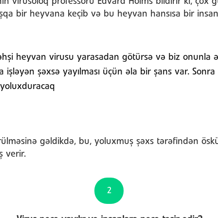
nin virusoloq professoru Edvard Holms bildirir ki, çox
şqa bir heyvana keçib və bu heyvan hansısa bir insan
vəhşi heyvan virusu yarasadan götürsə və biz onunla 
 işləyən şəxsə yayılması üçün əla bir şans var. Sonr
 yoluxduracaq
rülməsinə gəldikdə, bu, yoluxmuş şəxs tərəfindən ös
 verir.
2