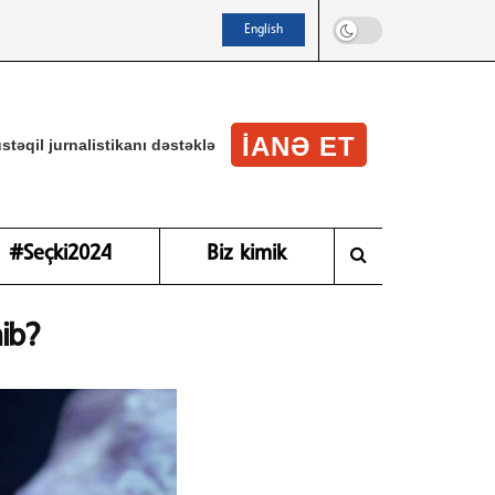
English
IANƏ ET
stəqil jurnalistikanı dəstəklə
#Seçki2024
Biz kimik
ib?