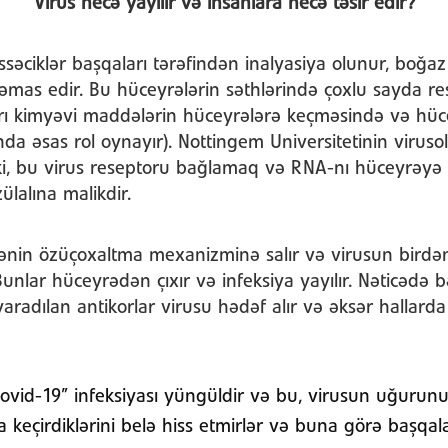
Virus necə yayılır və insanlara necə təsir edir?
səciklər başqaları tərəfindən inalyasiya olunur, boğaz
mas edir. Bu hüceyrələrin səthlərində çoxlu sayda res
rı kimyəvi maddələrin hüceyrələrə keçməsində və hüc
ında əsas rol oynayır). Nottingem Universitetinin virus
ki, bu virus reseptoru bağlamaq və RNA-nı hüceyrəy
ülalına malikdir.
nin özüçoxaltma mexanizminə salır və virusun birdən
. Bunlar hüceyrədən çıxır və infeksiya yayılır. Nəticəd
yaradılan antikorlar virusu hədəf alır və əksər hallarda
vid-19” infeksiyası yüngüldir və bu, virusun uğurunun 
ya keçirdiklərini belə hiss etmirlər və buna görə başqal