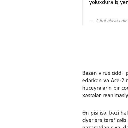
yoluxdura iş yerl
C.Bol əlavə edir.
Bəzən virus ciddi 
edərkən və Ace-2 re
hüceyrələrin bir ço
xəstələr reanimasiy
Ən pisi isə, bəzi 
ciyərlərə tərəf cəl