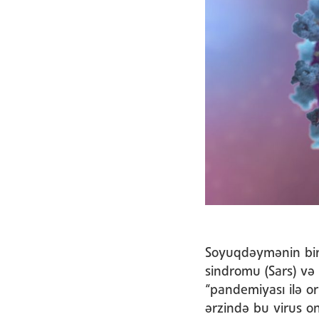
Soyuqdəymənin bir n
sindromu (Sars) və 
“pandemiyası ilə o
ərzində bu virus o