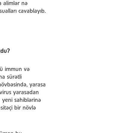
 alimlər nə
sualları cavablayıb.
xdu?
clü immun və
a sürətli
 növbəsində, yarasa
 virus yarasadan
 yeni sahiblərinə
sitəçi bir növlə