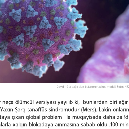
Covid-19-a bağlı olan betakoronavirus modeli. Foto: 
eçə ölümcül versiyası yayılıb ki, bunlardan biri ağır
Yaxın Şərq tənəffüs sindromudur (Mers). Lakin onların 
rtaya çıxan qlobal problem ilə müqayisədə daha zəifdi
nlarla xalqın blokadaya aınmasına səbəb oldu .100 mi