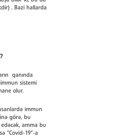
şa bilər ki, bu da
dir) . Bəzi hallarda
?
ların qanında
r immun sistemi
mane olur.
 insanlarda immun
rinə görə, bu
in edəcək, amma bu
sə “Covid-19”-a