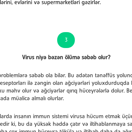
ərini, evlərini və supermarketləri gəzirlər.
3
Virus niyə bəzən ölümə səbəb olur?
problemlərə səbəb ola bilər. Bu adətən tənəffüs yolun
septorları ilə zəngin olan ağciyərləri yoluxdurduqda 
xu məhv olur və ağciyərlər qırıq hüceyrələrlə dolur. B
ada müalicə almalı olurlar.
hallarda insanın immun sistemi virusa hücum etmək üçü
b edir ki, bu da yüksək həddə çatır və iltihablanmaya s