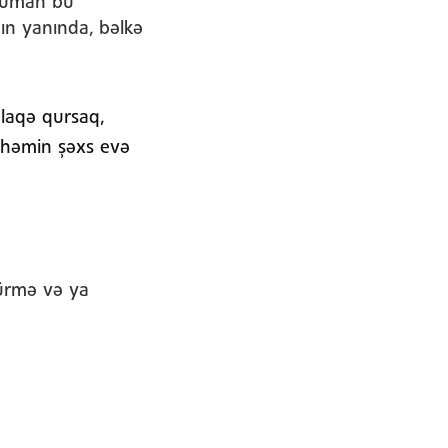
 güman bu
ın yanında, bəlkə
əlaqə qursaq,
a həmin şəxs evə
kürmə və ya