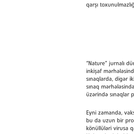
qarşı toxunulmazlığ
“Nature” jurnalı d
inkişaf mərhələsind
sınaqlarda, digər i
sınaq mərhələsində 
üzərində sınaqlar pl
Eyni zamanda, vaksin
bu da uzun bir pros
könüllüləri virusa 