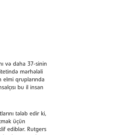
nı və daha 37-sinin
itetində mərhələli
in elmi qruplarında
alçısı bu il insan
arını tələb edir ki,
 etmək üçün
if ediblər. Rutgers