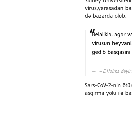
Sidney Universiteti
virus,yarasadan ba
də bazarda olub.
Beləliklə, əgər 
virusun heyvanla
gedib başqasını
– E.Holms deyir.
Sars-CoV-2-nin ötü
asqırma yolu ilə baş