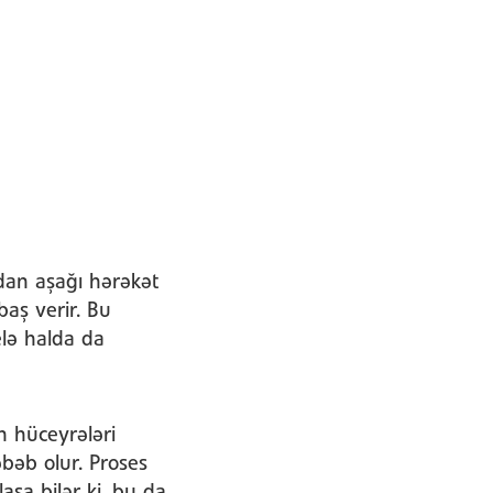
dan aşağı hərəkət
baş verir. Bu
elə halda da
n hüceyrələri
əbəb olur. Proses