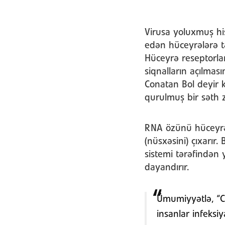
Virusa yoluxmuş his
edən hüceyrələrə tə
Hüceyrə reseptorla
siqnalların açılmas
Conatan Bol deyir 
qurulmuş bir səth z
RNA özünü hüceyrə
(nüsxəsini) çıxarır
sistemi tərəfindən 
dayandırır.
Ümumiyyətlə, “Co
insanlar infeksi