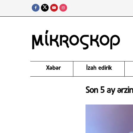
Xəbər
İzah edirik
Son 5 ay ərzi