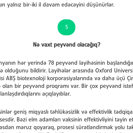
ın yalnız bir-iki il davam edəcəyini düşünürlər.
5
Nə vaxt peyvənd olacağıq?
ünyanın hər yerində 78 peyvənd layihəsinin başlandığı
ə olduğunu bildirir. Layihələr arasında Oxford Univers
kisi ABŞ biotexnoloji korporasiyalarında və daha üçü Ç
olan bir peyvənd proqramı var. Bir çox peyvənd istehs
anlaşdırdıqlarını açıqlayıblar.
lər geniş miqyaslı təhlükəsizlik və effektivlik tədqiqatl
esdir. Bəzi elm adamları vaksinin effektivliyini təyin
qəsdən məruz qoyaraq, prosesi sürətləndirmək yolu təkl