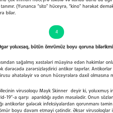
aha çox immun hüceyrə tökülə və iltihab daha da ağırla
mi tanınır. (Yunanca “sito” hüceyrə, “kino” hərəkət demək
ə bilər.
4
Əgər yoluxsaq, bütün ömrümüz boyu qoruna bilərikmi
yasından sağalmış xəstələri müayinə edən həkimlər on
k dərəcədə zərərsizləşdirici antikor tapırlar. Antikorla
 virusu əhatələyir və onun hüceyrələrə daxil olmasına 
llecinin virusoloqu Mayk Skinner deyir ki, yoluxmuş
vid-19”-a qarşı aparıldığı aydın məsələdir. Onun sözlə
ığı antikorlar gələcək infeksiyalardan qorunmanı təm
mür boyu davam etməyi çətindir. Əksər virusoloqlar i