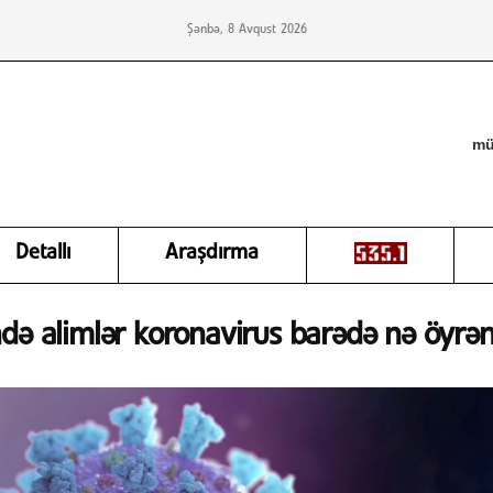
Şənbə, 8 Avqust 2026
mü
Detallı
Araşdırma
ndə alimlər koronavirus barədə nə öyrən