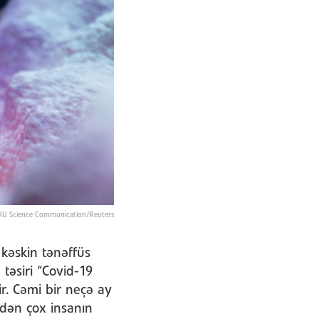
NEXU Science Communication/Reuters
 kəskin tənəffüs
təsiri “Covid-19
r. Cəmi bir neçə ay
ndən çox insanın