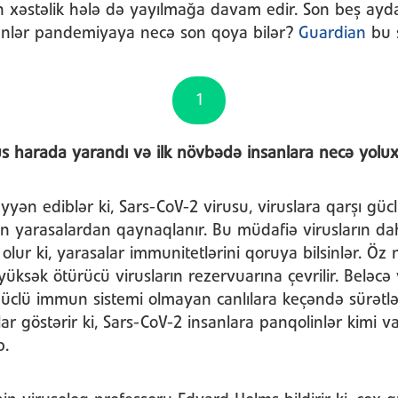
 xəstəlik hələ də yayılmağa davam edir. Son beş ayda
ənlər pandemiyaya necə son qoya bilər?
Guardian
bu 
1
us harada yarandı və ilk növbədə insanlara necə yolu
yyən ediblər ki, Sars-CoV-2 virusu, viruslara qarşı gü
n yarasalardan qaynaqlanır. Bu müdafiə virusların dah
lur ki, yarasalar immunitetlərini qoruya bilsinlər. Öz
yüksək ötürücü virusların rezervuarına çevrilir. Beləcə
güclü immun sistemi olmayan canlılara keçəndə sürətlə
lar göstərir ki, Sars-CoV-2 insanlara panqolinlər kimi va
b.