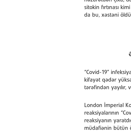
nəzarətdən çıxa, d
sitokin fırtınası ki
da bu, xəstəni öldür
“Covid-19” infeksi
kifayət qədər yüksə
tərəfindən yayılır,
London İmperial Ko
reaksiyalarının “Co
reaksiyanın yaratd
müdafiənin bütün ö