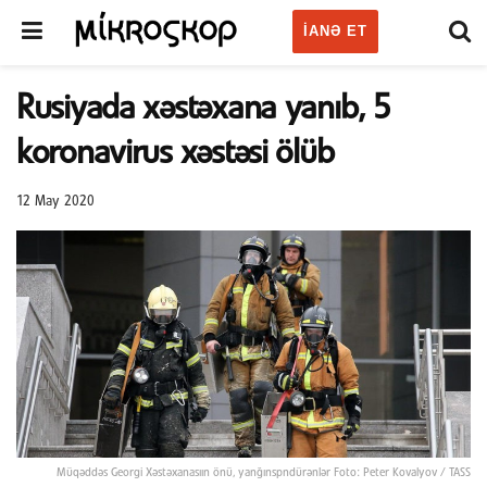
IANƏ ET
Rusiyada xəstəxana yanıb, 5
koronavirus xəstəsi ölüb
12 May 2020
Müqəddəs Georgi Xəstəxanasıın önü, yanğınspndürənlər Foto: Peter Kovalyov / TASS