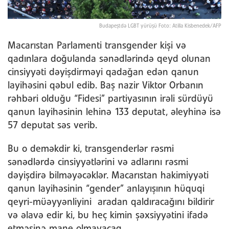
Budapeştdə LGBT yürüşü Foto: Atilla Kisbenedek/AFP
Macarıstan Parlamenti transgender kişi və
qadınlara doğulanda sənədlərində qeyd olunan
cinsiyyəti dəyişdirməyi qadağan edən qanun
layihəsini qəbul edib. Baş nazir Viktor Orbanın
rəhbəri olduğu “Fidesi” partiyasının irəli sürdüyü
qanun layihəsinin lehinə 133 deputat, əleyhinə isə
57 deputat səs verib.
Bu o deməkdir ki, transgenderlər rəsmi
sənədlərdə cinsiyyətlərini və adlarını rəsmi
dəyişdirə bilməyəcəklər. Macarıstan hakimiyyəti
qanun layihəsinin “gender” anlayışının hüquqi
qeyri-müəyyənliyini aradan qaldıracağını bildirir
və əlavə edir ki, bu heç kimin şəxsiyyətini ifadə