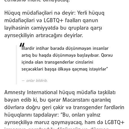
etməsinə mane olmayacaq.
Hüquq müdafiəçiləri nə deyir: Yerli hüquq
müdafiəçiləri və LGBTQ+ fəalları qanun
layihəsinin cəmiyyətdə bu qruplara qarşı
ayrıseçkiliyin artıracağını deyirlər.
İllərdir intihar barədə düşünməyən insanlar
artıq bu haqda düşünməyə başlayıbıar. Qorxu
içində olan transgenderlər cinslərini
seçəcəkləri başqa ölkəyə qaçmaq istəyirlər”
onlar bildirib.
Amnesty International hüquq müdafiə təşkilatı
bəyan edib ki, bu qərar Macarıstanı qaranlıq
dövrlərə doğru geri çəkir və transgender fərdlərin
hüquqlarını tapdalayır: “Bu, onları yalnız
ayrıseçkiliyə məruz qoymayacaq, həm də LGBTQ+