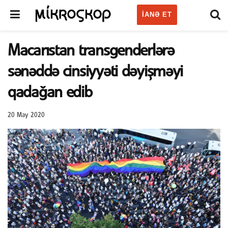
IANƏ ET
Macarıstan transgenderlərə
sənəddə cinsiyyəti dəyişməyi
qadağan edib
20 May 2020