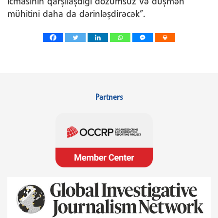
icmasının qarşılaşdığı dözümsüz və düşmən
mühitini daha da dərinləşdirəcək”.
Partners