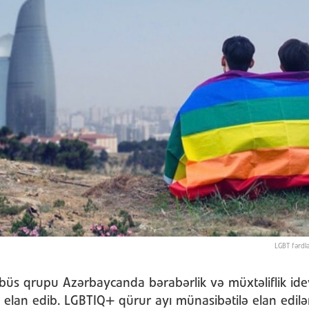
LGBT fərdlə
üs qrupu Azərbaycanda bərabərlik və müxtəliflik idey
elan edib. LGBTIQ+ qürur ayı münasibətilə elan edilə