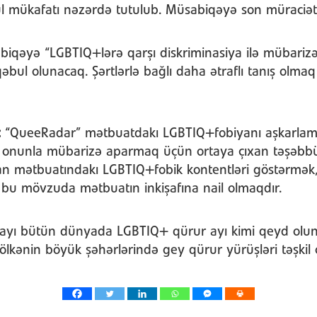
ul mükafatı nəzərdə tutulub. Müsabiqəyə son müraciət t
iqəyə “LGBTIQ+lərə qarşı diskriminasiya ilə mübari
əbul olunacaq. Şərtlərlə bağlı daha ətraflı tanış olm
:
“QueeRadar” mətbuatdakı LGBTIQ+fobiyanı aşkarlam
və onunla mübarizə aparmaq üçün ortaya çıxan təşəbb
 mətbuatındakı LGBTIQ+fobik kontentləri göstərmək, o
bu mövzuda mətbuatın inkişafına nail olmaqdır.
ayı bütün dünyada LGBTIQ+ qürur ayı kimi qeyd olu
ölkənin böyük şəhərlərində gey qürur yürüşləri təşkil 