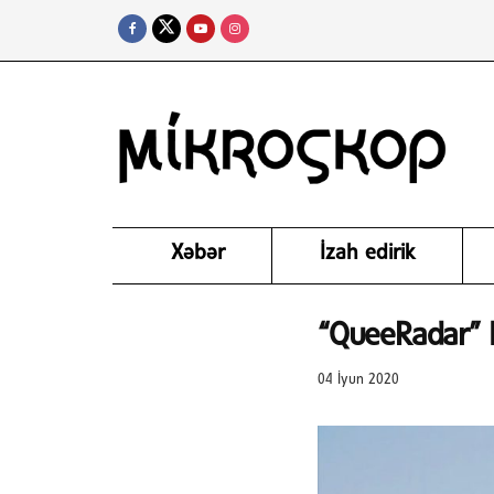
Xəbər
İzah edirik
“QueeRadar” L
04 İyun 2020