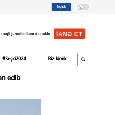
English
IANƏ ET
stəqil jurnalistikanı dəstəklə
#Seçki2024
Biz kimik
an edib