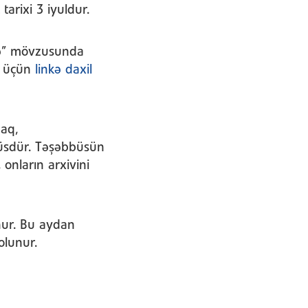
arixi 3 iyuldur.
zə” mövzusunda
aq üçün
linkə daxil
aq,
üsdür. Təşəbbüsün
nların arxivini
nur. Bu aydan
olunur.