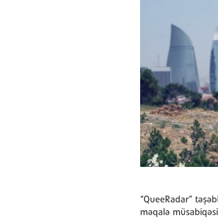
“QueeRadar” təşəbb
məqalə müsabiqəsi 