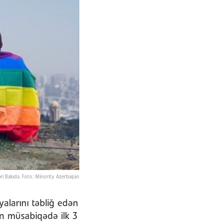
ri Bakıda. Foto: Minority Azerbaijan
alarını təbliğ edən
n müsabiqədə ilk 3