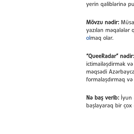
yerin qaliblərinə p
Mövzu nədir:
Müsab
yazılan məqalələr q
ol
maq olar.
“QueeRadar” nədir
ictimailəşdirmək 
məqsədi Azərbaycan
formalaşdırmaq və 
Nə baş verib:
İyun 
başlayaraq bir çox 