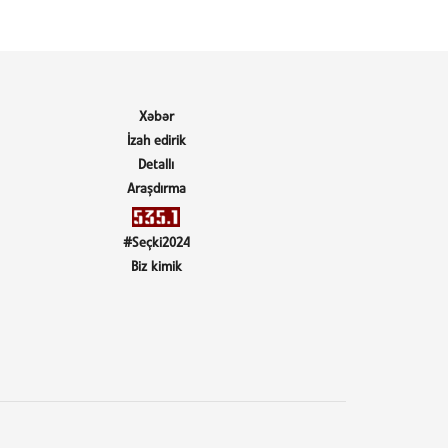
Xəbər
İzah edirik
Detallı
Araşdırma
#Seçki2024
Biz kimik