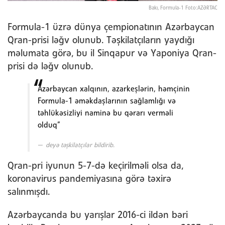
Bakı, Formula-1 Foto:AZƏRTAC
Formula-1 üzrə dünya çempionatının Azərbaycan
Qran-prisi ləğv olunub. Təşkilatçıların yaydığı
məlumata görə, bu il Sinqapur və Yaponiya Qran-
prisi də ləğv olunub.
Azərbaycan xalqının, azarkeşlərin, həmçinin
Formula-1 əməkdaşlarının sağlamlığı və
təhlükəsizliyi naminə bu qərarı verməli
olduq”
deyə təşkilatçılar bildirib.
Qran-pri iyunun 5-7-də keçirilməli olsa da,
koronavirus pandemiyasına görə təxirə
salınmışdı.
Azərbaycanda bu yarışlar 2016-ci ildən bəri