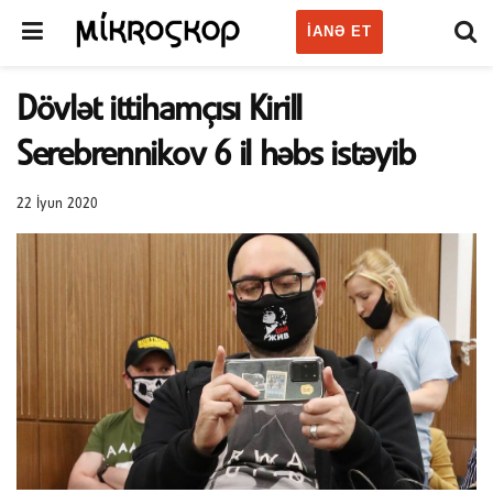
IANƏ ET
Dövlət ittihamçısı Kirill
Serebrennikov 6 il həbs istəyib
22 İyun 2020