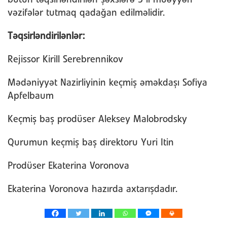
bütün təqsirləndirilən şəxslərə 3 il müəyyən
vəzifələr tutmaq qadağan edilməlidir.
Təqsirləndirilənlər:
Rejissor Kirill Serebrennikov
Mədəniyyət Nazirliyinin keçmiş əməkdaşı Sofiya
Apfelbaum
Keçmiş baş prodüser Aleksey Malobrodsky
Qurumun keçmiş baş direktoru Yuri Itin
Prodüser Ekaterina Voronova
Ekaterina Voronova hazırda axtarışdadır.