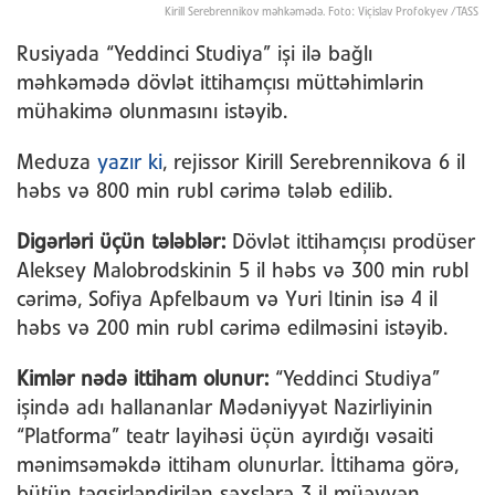
Kirill Serebrennikov məhkəmədə. Foto: Viçislav Profokyev /TASS
Rusiyada “Yeddinci Studiya” işi ilə bağlı
məhkəmədə dövlət ittihamçısı müttəhimlərin
mühakimə olunmasını istəyib.
Meduza
yazır ki
, rejissor Kirill Serebrennikova 6 il
həbs və 800 min rubl cərimə tələb edilib.
Digərləri üçün tələblər:
Dövlət ittihamçısı prodüser
Aleksey Malobrodskinin 5 il həbs və 300 min rubl
cərimə, Sofiya Apfelbaum və Yuri Itinin isə 4 il
həbs və 200 min rubl cərimə edilməsini istəyib.
Kimlər nədə ittiham olunur:
“Yeddinci Studiya”
işində adı hallananlar Mədəniyyət Nazirliyinin
“Platforma” teatr layihəsi üçün ayırdığı vəsaiti
mənimsəməkdə ittiham olunurlar. İttihama görə,