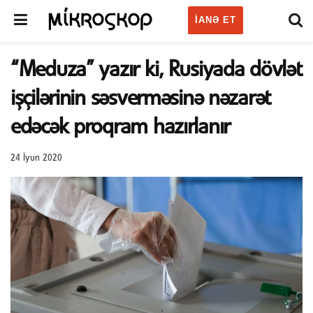
IANƏ ET
“Meduza” yazır ki, Rusiyada dövlət
işçilərinin səsverməsinə nəzarət
edəcək proqram hazırlanır
24 İyun 2020