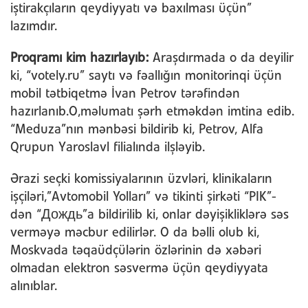
iştirakçıların qeydiyyatı və baxılması üçün”
lazımdır.
Proqramı kim hazırlayıb:
Araşdırmada o da deyilir
ki, “votely.ru” saytı və fəallığın monitorinqi üçün
mobil tətbiqetmə İvan Petrov tərəfindən
hazırlanıb.O,məlumatı şərh etməkdən imtina edib.
“Meduza”nın mənbəsi bildirib ki, Petrov, Alfa
Qrupun Yaroslavl filialında ilşləyib.
Ərazi seçki komissiyalarının üzvləri, klinikaların
işçiləri,”Avtomobil Yolları” və tikinti şirkəti “PIK”-
dən “Дождь”a bildirilib ki, onlar dəyişikliklərə səs
verməyə məcbur edilirlər. O da bəlli olub ki,
Moskvada təqaüdçülərin özlərinin də xəbəri
olmadan elektron səsvermə üçün qeydiyyata
alınıblar.