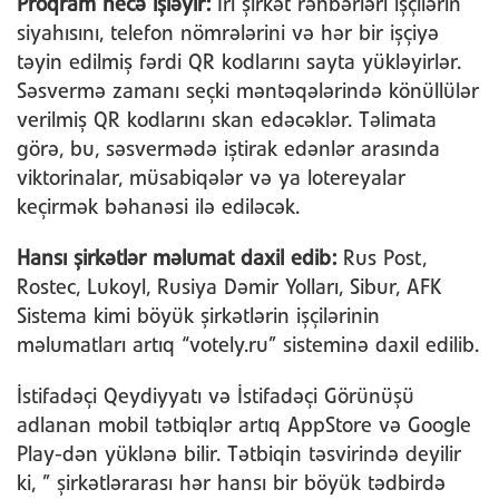
Proqram necə işləyir:
İri şirkət rəhbərləri işçilərin
siyahısını, telefon nömrələrini və hər bir işçiyə
təyin edilmiş fərdi QR kodlarını sayta yükləyirlər.
Səsvermə zamanı seçki məntəqələrində könüllülər
verilmiş QR kodlarını skan edəcəklər. Təlimata
görə, bu, səsvermədə iştirak edənlər arasında
viktorinalar, müsabiqələr və ya lotereyalar
keçirmək bəhanəsi ilə ediləcək.
Hansı şirkətlər məlumat daxil edib:
Rus Post,
Rostec, Lukoyl, Rusiya Dəmir Yolları, Sibur, AFK
Sistema kimi böyük şirkətlərin işçilərinin
məlumatları artıq “votely.ru” sisteminə daxil edilib.
İstifadəçi Qeydiyyatı və İstifadəçi Görünüşü
adlanan mobil tətbiqlər artıq AppStore və Google
Play-dən yüklənə bilir. Tətbiqin təsvirində deyilir
ki, ” şirkətlərarası hər hansı bir böyük tədbirdə