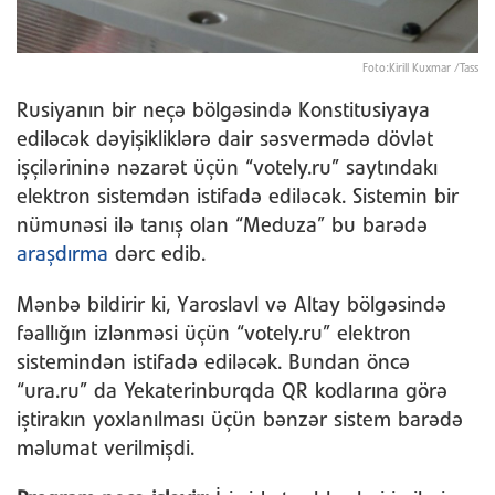
Foto:Kirill Kuxmar /Tass
Rusiyanın bir neçə bölgəsində Konstitusiyaya
ediləcək dəyişikliklərə dair səsvermədə dövlət
işçilərininə nəzarət üçün “votely.ru” saytındakı
elektron sistemdən istifadə ediləcək. Sistemin bir
nümunəsi ilə tanış olan “Meduza” bu barədə
araşdırma
dərc edib.
Mənbə bildirir ki, Yaroslavl və Altay bölgəsində
fəallığın izlənməsi üçün “votely.ru” elektron
sistemindən istifadə ediləcək. Bundan öncə
“ura.ru” da Yekaterinburqda QR kodlarına görə
iştirakın yoxlanılması üçün bənzər sistem barədə
məlumat verilmişdi.