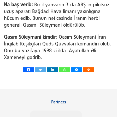
Nə baş verib:
Bu il yanvarın 3-də ABŞ-ın pilotsuz
uçuş aparatı Bağdad Hava limanı yaxınlığına
hücum edib. Bunun nəticəsində İranın hərbi
generalı Qasım Süleymani öldürülüb.
Qasım Süleymani kimdir:
Qasım Süleymani İran
İnqilab Keşikçiləri Qüds Qüvvələri komandiri olub.
Onu bu vəzifəyə 1998-ci ildə Ayətullah Əli
Xameneyi gətirib.
Partners