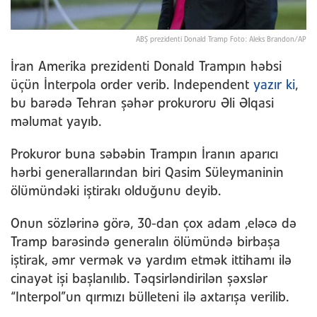
ABŞ prezidenti Donald Tramp Foto: Aleks Brandon/AP
İran Amerika prezidenti Donald Trampın həbsi
üçün İnterpola order verib. Independent
yazır ki
,
bu barədə Tehran şəhər prokuroru Əli Əlqasi
məlumat yayıb.
Prokuror buna səbəbin Trampın İranın aparıcı
hərbi generallarından biri Qasim Süleymaninin
ölümündəki iştirakı olduğunu deyib.
Onun sözlərinə görə, 30-dan çox adam ,eləcə də
Tramp barəsində generalın ölümündə birbaşa
iştirak, əmr vermək və yardım etmək ittihamı ilə
cinayət işi başlanılıb. Təqsirləndirilən şəxslər
“Interpol”un qırmızı bülleteni ilə axtarışa verilib.