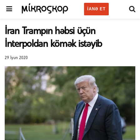
IANƏ ET
İran Trampın həbsi üçün
İnterpoldan kömək istəyib
29 İyun 2020