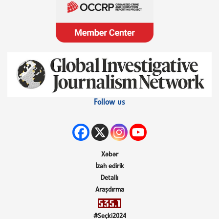
Follow us
Xəbər
İzah edirik
Detallı
Araşdırma
#Seçki2024