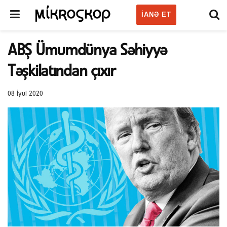
IANƏ ET
ABŞ Ümumdünya Səhiyyə
Təşkilatından çıxır
08 İyul 2020