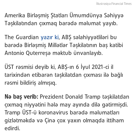
İllustrasiya:Financial Times
Amerika Birləşmiş Ştatları Ümumdünya Səhiyyə
Təşkilatından çıxmaq barədə məlumat yayıb.
The Guardian
yazır ki
, ABŞ səlahiyyətliləri bu
barədə Birləşmiş Millətlər Təşkilatının baş katibi
Antonio Quterreşə məktub ünvanlayıb.
ÜST rəsmisi deyib ki, ABŞ-ın 6 İyul 2021-ci il
tarixindən etibarən təşkilatdan çıxması ilə bağlı
rəsmi bildiriş almışıq.
Nə baş verib:
Prezident Donald Tramp təşkilatdan
çıxmaq niyyətini hələ may ayında dilə gətirmişdi.
Tramp ÜST-ü koronavirus barədə məlumatları
gizlətməkdə və Çinə çox yaxın olmaqda ittiham
edirdi.