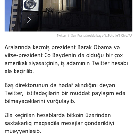
Twitter-in San-Fransiskodakı baş ofisi.Foto:Jeff Chiu/AP
Aralarında keçmiş prezident Barak Obama və
vitse-prezident Co Baydenin də olduğu bir çox
amerikalı siyasətçinin, iş adamının Twitter hesabı
ələ keçirilib.
Baş direktorunun da hədəf alındığını deyən
Twitter, istifadəçilərin bir müddət paylaşım edə
bilməyəcəklərini vurğulayıb.
Ələ keçirilən hesablarda bitkoin üzərindən
saxtakarlıq məqsədilə mesajlar göndərildiyi
müəyyənləşib.