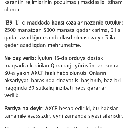
karantin rejimlərinin pozulması) maddəsilə ittiham
olunur.
139-1.1-ci maddədə hansı cəzalar nəzərdə tutulur:
2500 manatdan 5000 manata qədər cərimə, 3 ilə
qədər azadlığın məhdudlaşdırılması və ya 3 ilə
qədər azadlıqdan məhrumetmə.
Nə baş verib:
İyulun 15-də orduya dəstək
məqsədilə keçirilən Qarabağ yürüşündən sonra
30-a yaxın AXCP fəalı həbs olunub. Onların
əksəriyyəti barəsində cinayət işi başlanıb, bəziləri
haqqında 30 sutkalıq inzibati həbs qərarları
verilib.
Partiya nə deyir:
AXCP hesab edir ki, bu həbslər
tamamilə əsassızdır, eyni zamanda siyasi sifarişdir.