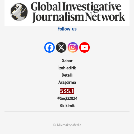
Follow us
Xəbər
İzah edirik
Detallı
Araşdırma
#Seçki2024
Biz kimik
© MikroskopMedia