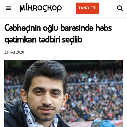
IANƏ ET
Cəbhəçinin oğlu barəsində həbs
qətimkan tədbiri seçilib
23 İyul 2020