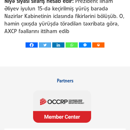
Niyə siyasi sifariş hesab edir:
Prezident İlham
Əliyev iyulun 15-də keçirilmiş yürüş barədə
Nazirlər Kabinetinin iclasında fikirlərini bölüşüb. O,
həmin çıxışda yürüşdə törədilən təxribata görə,
AXCP fəallarını ittiham edib
Partners