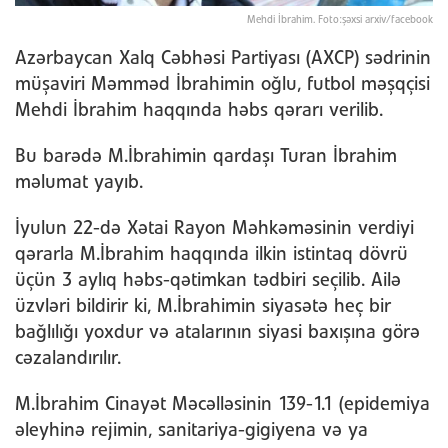
Mehdi İbrahim. Foto:şəxsi arxiv/facebook
Azərbaycan Xalq Cəbhəsi Partiyası (AXCP) sədrinin
müşaviri Məmməd İbrahimin oğlu, futbol məşqçisi
Mehdi İbrahim haqqında həbs qərarı verilib.
Bu barədə M.İbrahimin qardaşı Turan İbrahim
məlumat yayıb.
İyulun 22-də Xətai Rayon Məhkəməsinin verdiyi
qərarla M.İbrahim haqqında ilkin istintaq dövrü
üçün 3 aylıq həbs-qətimkan tədbiri seçilib. Ailə
üzvləri bildirir ki, M.İbrahimin siyasətə heç bir
bağlılığı yoxdur və atalarının siyasi baxışına görə
cəzalandırılır.
M.İbrahim Cinayət Məcəlləsinin 139-1.1 (epidemiya
əleyhinə rejimin, sanitariya-gigiyena və ya