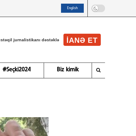
English
IANƏ ET
stəqil jurnalistikanı dəstəklə
#Seçki2024
Biz kimik