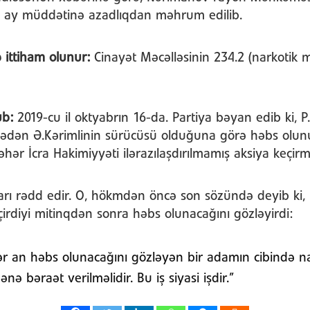
6 ay müddətinə azadlıqdan məhrum edilib.
ittiham olunur:
Cinayət Məcəlləsinin 234.2 (narkotik m
ub:
2019-cu il oktyabrın 16-da. Partiya bəyan edib ki, 
mlədən Ə.Kərimlinin sürücüsü olduğuna görə həbs olun
Şəhər İcra Hakimiyyəti ilərazılaşdırılmamış aksiya keçi
rı rədd edir. O, hökmdən öncə son sözündə deyib ki, Mi
irdiyi mitinqdən sonra həbs olunacağını gözləyirdi:
ər an həbs olunacağını gözləyən bir adamın cibində n
ənə bəraət verilməlidir. Bu iş siyasi işdir.”