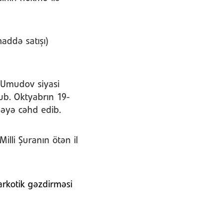
addə satışı)
P.Umudov siyasi
ub. Oktyabrın 19-
rməyə cəhd edib.
lli Şuranın ötən il
arkotik gəzdirməsi