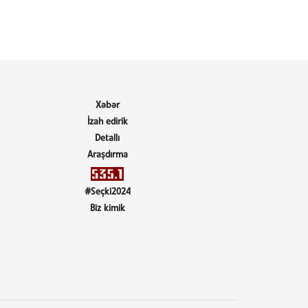
Xəbər
İzah edirik
Detallı
Araşdırma
#Seçki2024
Biz kimik