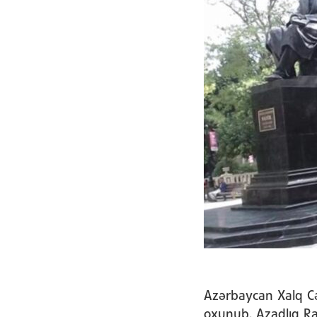
Azərbaycan Xalq Cə
oxunub. Azadlıq R