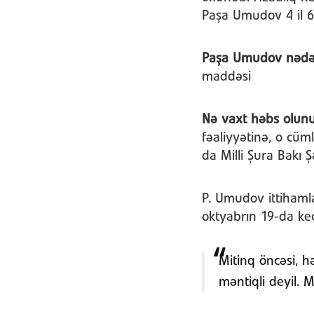
Paşa Umudov 4 il 
Paşa Umudov nədə 
maddəsi
Nə vaxt həbs olun
fəaliyyətinə, o cü
da Milli Şura Bakı 
P. Umudov ittihamla
oktyabrın 19-da keç
Mitinq öncəsi, h
məntiqli deyil. M