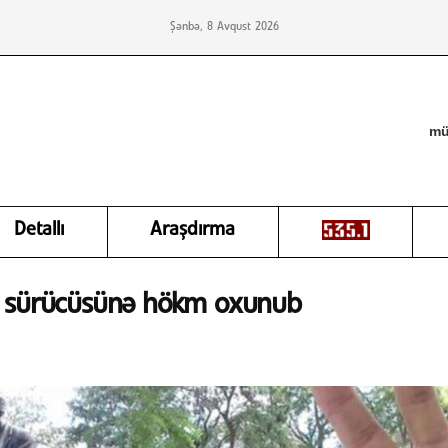
Şənbə, 8 Avqust 2026
mü
Detallı
Araşdırma
n sürücüsünə hökm oxunub