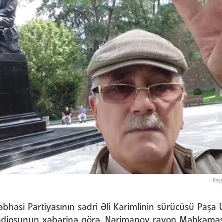
Paş
bhəsi Partiyasının sədri Əli Kərimlinin sürücüsü Pa
adiosunun xəbərinə görə, Nərimanov rayon Məhkəməs