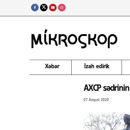
Xəbər
İzah edirik
AXCP sədrini
07 Avqust 2020