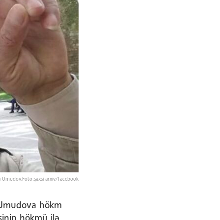
a Umudov.Foto:şəxsi arxiv/facebook
şa Umudova hökm
inin hökmü ilə