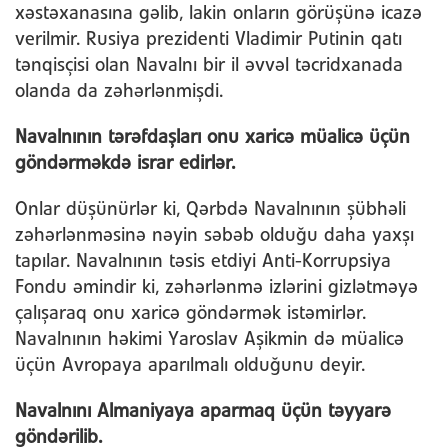
xəstəxanasına gəlib, lakin onların görüşünə icazə
verilmir. Rusiya prezidenti Vladimir Putinin qatı
tənqisçisi olan Navalnı bir il əvvəl təcridxanada
olanda da zəhərlənmişdi.
Navalnının tərəfdaşları onu xaricə müalicə üçün
göndərməkdə israr edirlər.
Onlar düşünürlər ki, Qərbdə Navalnının şübhəli
zəhərlənməsinə nəyin səbəb olduğu daha yaxşı
tapılar. Navalnının təsis etdiyi Anti-Korrupsiya
Fondu əmindir ki, zəhərlənmə izlərini gizlətməyə
çalışaraq onu xaricə göndərmək istəmirlər.
Navalnının həkimi Yaroslav Aşikmin də müalicə
üçün Avropaya aparılmalı olduğunu deyir.
Navalnını Almaniyaya aparmaq üçün təyyarə
göndərilib.