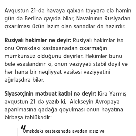
Avqustun 21-də havaya qalxan təyyarə elə həmin
gün də Berlinə qayıda bilər, Navalnının Rusiyadan
çıxarılması üçün lazım olan sənədlər də hazırdır.
Rusiyalı həkimlər nə deyir:
Rusiyalı həkimlər isə
onu Omskdakı xəstəxanadan çıxarmağın
mümkünsüz olduğunu deyirlər. Həkimlər bunu
belə əsaslandırır ki, onun vəziyyəti stabil deyil və
hər hansı bir nəqliyyat vasitəsi vəziyyətini
ağırlaşdıra bilər.
Siyasətçinin mətbuat katibi nə deyir:
Kira Yarmış
avqustun 21-də yazıb ki, Alekseyin Avropaya
aparılmasına qadağa qoyulması onun həyatına
birbaşa təhlükədir:
Omskdakı xəstəxanada avadanlıqsız və