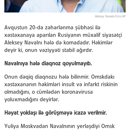
Aleksey Navalnı.Foto:AP
Avqustun 20-də zəhərlənmə şübhəsi ilə
xəstəxanaya aparılan Rusiyanın müxalif siyasətçi
Aleksey Navalnı hələ də komadadır. Həkimlər
deyir ki, onun vəziyyəti stabil ağırdır.
Navalnıya hələ diaqnoz qoyulmayıb.
Onun dəqiq diaqnozu hələ bilinmir. Omskdakı
xəstəxananın həkimləri insult və infarkt riskinin
olmadığını, o cümlədən koronavirusa
yoluxmadığını deyirlər.
Həyat yoldaşı ilə görüşməyə icazə verilmir.
Yuliya Moskvadan Navalnının yerləşdiyi Omsk