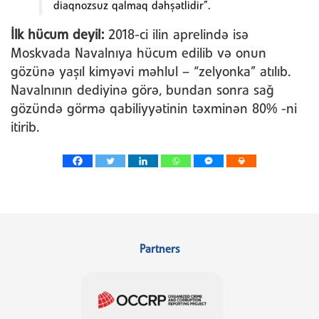
diaqnozsuz qalmaq dəhşətlidir”.
İlk hücum deyil:
2018-ci ilin aprelində isə
Moskvada Navalnıya hücum edilib və onun
gözünə yaşıl kimyəvi məhlul – “zelyonka” atılıb.
Navalnının dediyinə görə, bundan sonra sağ
gözündə görmə qabiliyyətinin təxminən 80% -ni
itirib.
Partners