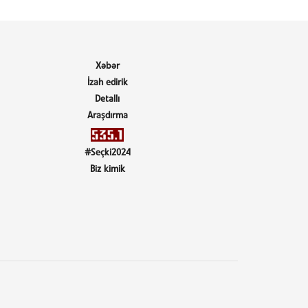
Xəbər
İzah edirik
Detallı
Araşdırma
#Seçki2024
Biz kimik