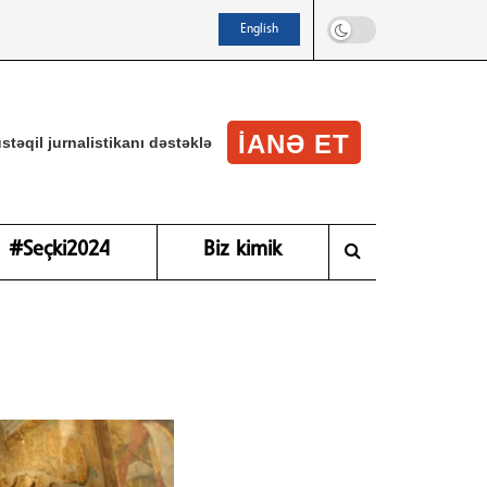
English
IANƏ ET
stəqil jurnalistikanı dəstəklə
#Seçki2024
Biz kimik