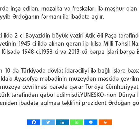
əsrdə inşa edilən, mozaika və freskaları ilə məşhur ola
yib Ərdoğanın fərmanı ilə ibadətə açılır.
ci ildə 2-ci Bəyazidin böyük vəziri Atik Əli Paşa tərəfi
vetinin 1945-ci ildə alınan qərarı ilə kilsə Milli Təhsil Na
Kilsədə 1948-ci,1958-ci və 2013-cü bərpa işləri bərpa işl
n 10-da Türkiyədə dövlət idarəçiliyi ilə bağlı işlərə ba
dakı Ayasofya məbədinin muzeydən məscidə çevrilməs
 muzeyə çevrilməsi barədə qərar Türkiyə Cümhuriyyət
ürk tərəfindən qəbul edilmişdi.YUNESKO-nun Dünya İr
enidən ibadətə açılması təklifini prezident Ərdoğan g