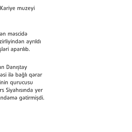
n Kariye muzeyi
ndən məscidə
zirliyindən ayrıldı
əri aparılıb.
xan Danıştay
i ilə bağlı qərar
inin qurucusu
s Siyahısında yer
ündəmə gətirmişdi.