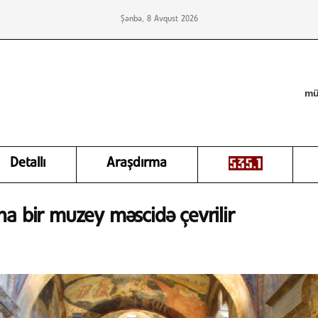
Şənbə, 8 Avqust 2026
mü
Detallı
Araşdırma
ha bir muzey məscidə çevrilir