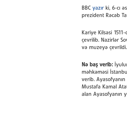
BBC
yazır
ki, 6-cı 
prezident Rəcəb Tay
Kariye Kilsəsi 1511-
çevrilib. Nazirlər So
və muzeyə çevrildi. 
Nə baş verib:
İyulu
məhkəməsi İstanbul
verib. Ayasofyanın
Mustafa Kamal Atat
alan Ayasofyanın y