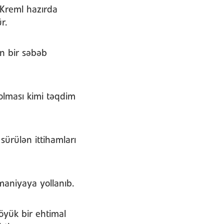
, Kreml hazırda
r.
n bir səbəb
olması kimi təqdim
sürülən ittihamları
maniyaya yollanıb.
böyük bir ehtimal