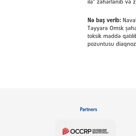
ilə” zəhərlənib və
Nə baş verib:
Naval
Təyyarə Omsk şəhəri
toksik maddə qatıl
pozuntusu diaqno
Partners