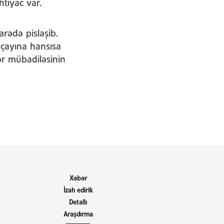
tiyac var.
rədə pisləşib.
 çayına hansısa
ər mübadiləsinin
Xəbər
İzah edirik
Detallı
Araşdırma