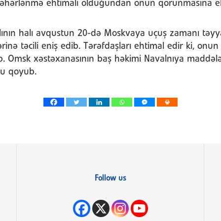
 zəhərlənmə ehtimalı olduğundan onun qorunmasına eh
ının halı avqustun 20-də Moskvaya uçuş zamanı təyya
nə təcili eniş edib. Tərəfdaşları ehtimal edir ki, onun
ıb. Omsk xəstəxanasının baş həkimi Navalnıya maddəl
zu qoyub.
Follow us