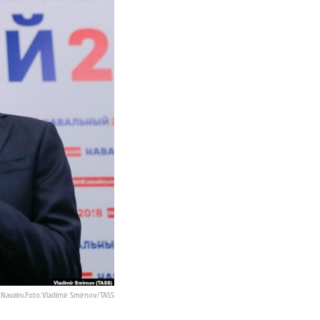
 Navalnı.Foto:Vladimir Smirnov/TASS