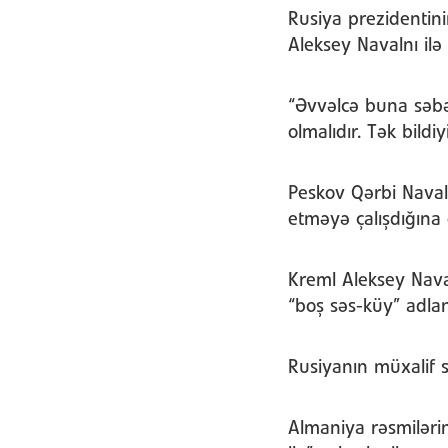
Rusiya prezidentini
Aleksey Navalnı ilə
“Əvvəlcə buna səbə
olmalıdır. Tək bild
Peskov Qərbi Naval
etməyə çalışdığına
Kreml Aleksey Naval
“boş səs-küy” adlan
Rusiyanın müxalif 
Almaniya rəsmilərin