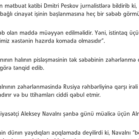
n mətbuat katibi Dmitri Peskov jurnalistlərə bildirib ki
 bağlı cinayət işinin başlanmasına heç bir səbəb görmü
b olan maddə müəyyən edilməlidir. Yəni, istintaq üçü
iyimiz xəstənin hazırda komada olmasıdır”.
nının halının pisləşməsinin tək səbəbinin zəhərlənmə 
 görə tənqid edib.
nının zəhərlənməsində Rusiya rəhbərliyinə qarşı irəli 
dırır və bu ttihamları ciddi qəbul etmir.
siyasətçi Aleksey Navalnı şənbə günü müalicə üçün Al
in dünın yaydıqları açıqlamada deyilirdi ki, Navalnı “