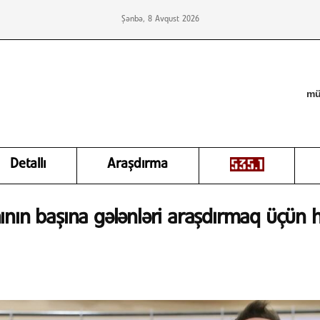
Şənbə, 8 Avqust 2026
mü
Detallı
Araşdırma
ının başına gələnləri araşdırmaq üçün h