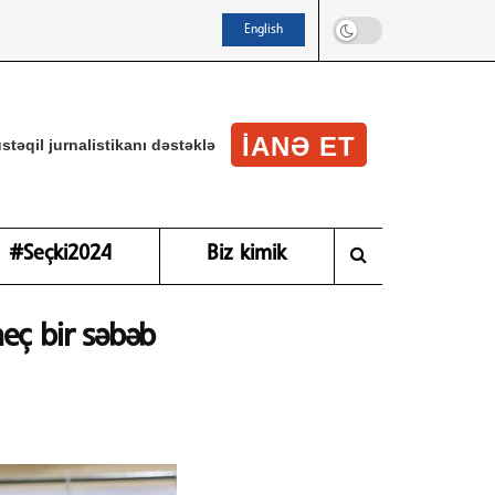
English
IANƏ ET
stəqil jurnalistikanı dəstəklə
#Seçki2024
Biz kimik
eç bir səbəb