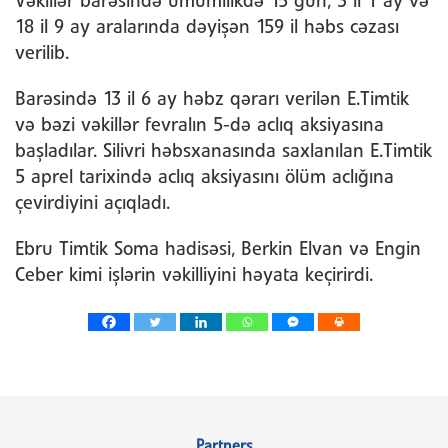
Vəkillər barəsində ümumilikdə 15 gün, 3 il 1 ay və
18 il 9 ay aralarında dəyişən 159 il həbs cəzası
verilib.
Barəsində 13 il 6 ay həbz qərarı verilən E.Timtik
və bəzi vəkillər fevralın 5-də aclıq aksiyasına
başladılar. Silivri həbsxanasında saxlanılan E.Timtik
5 aprel tarixində aclıq aksiyasını ölüm aclığına
çevirdiyini açıqladı.
Ebru Timtik Soma hadisəsi, Berkin Elvan və Engin
Ceber kimi işlərin vəkilliyini həyata keçirirdi.
Partners