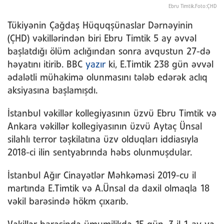
Ebru Timtik.Foto:ÇHD
Tükiyənin Çağdaş Hüquqşünaslar Dərnəyinin
(ÇHD) vəkillərindən biri Ebru Timtik 5 ay əvvəl
başlatdığı ölüm aclığından sonra avqustun 27-də
həyatını itirib. BBC
yazır
ki, E.Timtik 238 gün əvvəl
ədalətli mühakimə olunmasını tələb edərək aclıq
aksiyasına başlamışdı.
İstanbul vəkillər kollegiyasının üzvü Ebru Timtik və
Ankara vəkillər kollegiyasının üzvü Aytaç Ünsal
silahlı terror təşkilatına üzv olduqları iddiasıyla
2018-ci ilin sentyabrında həbs olunmuşdular.
İstanbul Ağır Cinayətlər Məhkəməsi 2019-cu il
martında E.Timtik və A.Ünsal da daxil olmaqla 18
vəkil barəsində hökm çıxarıb.