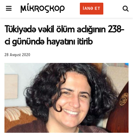
IANƏ ET
Tükiyədə vəkil ölüm aclığının 238-
ci günündə hayatını itirib
28 Avqust 2020