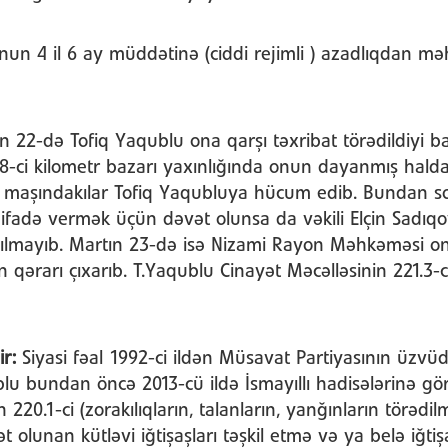
nun 4 il 6 ay müddətinə (ciddi rejimli ) azadlıqdan m
n 22-də Tofiq Yaqublu ona qarşı təxribat törədildiyi
i, 8-ci kilometr bazarı yaxınlığında onun dayanmış hald
maşındakılar Tofiq Yaqubluya hücum edib. Bundan son
 O, ifadə vermək üçün dəvət olunsa da vəkili Elçin Sad
ılmayıb. Martın 23-də isə Nizami Rayon Məhkəməsi o
 qərarı çıxarıb. T.Yaqublu Cinayət Məcəlləsinin 221.3
ir:
Siyasi fəal 1992-ci ildən Müsavat Partiyasının üzvüd
blu bundan öncə 2013-cü ildə İsmayıllı hadisələrinə gö
 220.1-ci (zorakılıqların, talanların, yanğınların törəd
t olunan kütləvi iğtişaşları təşkil etmə və ya belə iğtiş