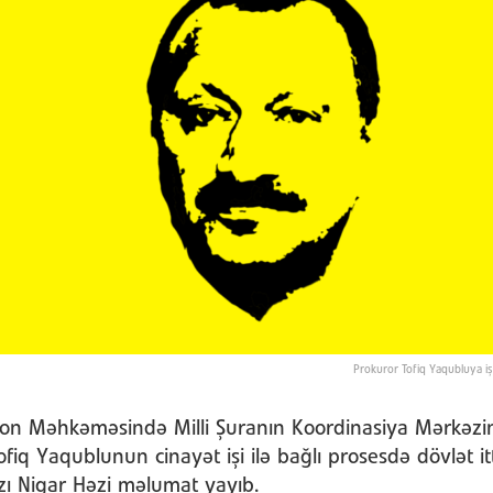
Prokuror Tofiq Yaqubluya iş 
on Məhkəməsində Milli Şuranın Koordinasiya Mərkəzi
fiq Yaqublunun cinayət işi ilə bağlı prosesdə dövlət itt
ı Nigar Həzi məlumat yayıb.