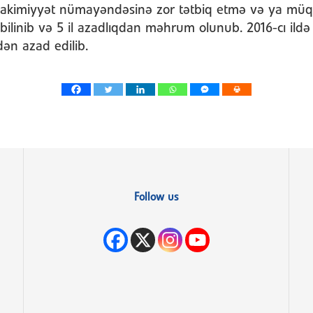
(hakimiyyət nümayəndəsinə zor tətbiq etmə və ya mü
i bilinib və 5 il azadlıqdan məhrum olunub. 2016-cı ild
ən azad edilib.
Follow us