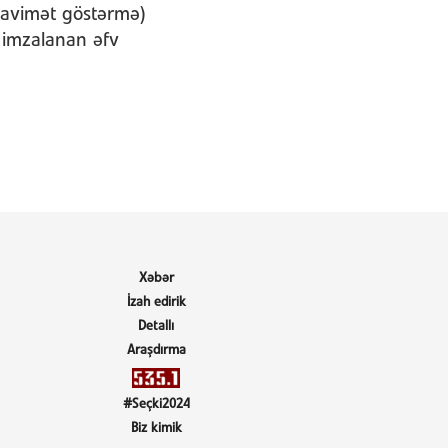
qavimət göstərmə)
ə imzalanan əfv
Xəbər
İzah edirik
Detallı
Araşdırma
#Seçki2024
Biz kimik