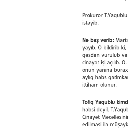
Prokuror T.Yaqublu
istəyib.
Nə baş verib:
Martı
yayıb. O bildirib k
qəsdən vurulub və 
cinayət işi açılıb.
onun yanına burax
aylıq həbs qətimkan
ittiham olunur.
Tofiq Yaqublu kimd
həbsi deyil. T.Yaqu
Cinayət Məcəlləsinin
edilməsi ilə müşayiə