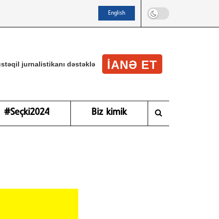
English
IANƏ ET
stəqil jurnalistikanı dəstəklə
#Seçki2024
Biz kimik