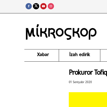
Xəbər
İzah edirik
Prokuror Tofiq
01 Sentyabr 2020