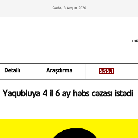
Şənbə, 8 Avqust 2026
mü
Detallı
Araşdırma
 Yaqubluya 4 il 6 ay həbs cəzası istədi