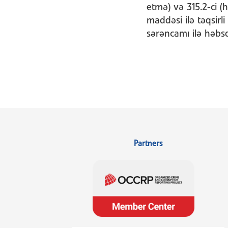
etmə) və 315.2-ci 
maddəsi ilə təqsirl
sərəncamı ilə həbsd
Partners