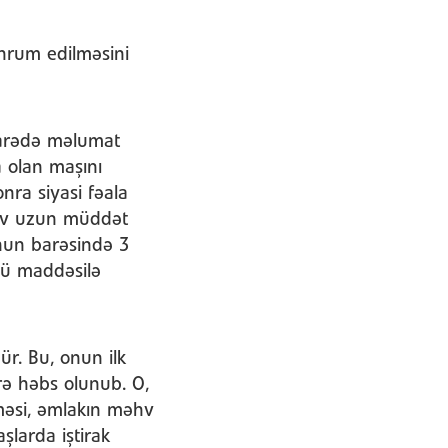
əhrum edilməsini
 barədə məlumat
a olan maşını
ra siyasi fəala
ıqov uzun müddət
nun barəsində 3
-cü maddəsilə
ür. Bu, onun ilk
rə həbs olunub. O,
ilməsi, əmlakın məhv
aşlarda iştirak