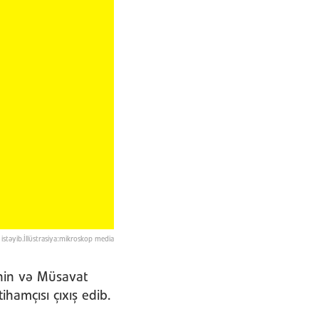
istəyib.İllüstrasiya:mikroskop media
nin və Müsavat
ihamçısı çıxış edib.