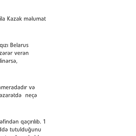
ila Kazak məlumat
qızı Belarus
 zərər verən
linərsə,
kameradadır və
nəzarətdə neçə
indən qaçırılıb. 1
əddə tutulduğunu