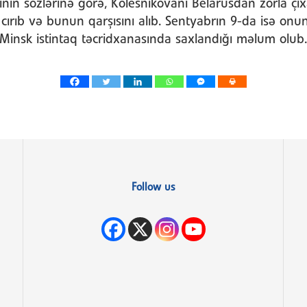
rının sözlərinə görə, Kolesnikovanı Belarusdan zorla çıx
cırıb və bunun qarşısını alıb. Sentyabrın 9-da isə onu
 Minsk istintaq təcridxanasında saxlandığı məlum olub.
Follow us