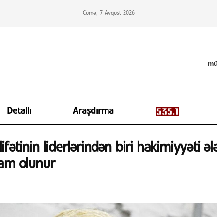
Cümə, 7 Avqust 2026
mü
Detallı
Araşdırma
fətinin liderlərindən biri hakimiyyəti ə
ham olunur