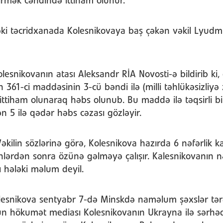
çirmək cəhdində ittiham olunur.
ki təcridxanada Kolesnikovaya baş çəkən vəkil Lyudm
lesnikovanın atası Aleksandr RİA Novosti-ə bildirib ki, 
n 361-ci maddəsinin 3-cü bəndi ilə (milli təhlükəsizliyə
 ittiham olunaraq həbs olunub. Bu maddə ilə təqsirli bi
ən 5 ilə qədər həbs cəzası gözləyir.
əkilin sözlərinə görə, Kolesnikova hazırda 6 nəfərlik 
lərdən sonra özünə gəlməyə çalışır. Kalesnikovanın 
 hələki məlum deyil.
esnikova sentyabr 7-də Minskdə naməlum şəxslər tərəf
un hökumət mediası Kolesnikovanın Ukrayna ilə sərh