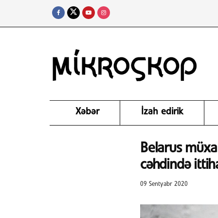
Xəbər
İzah edirik
Belarus müxali
cəhdində itti
09 Sentyabr 2020