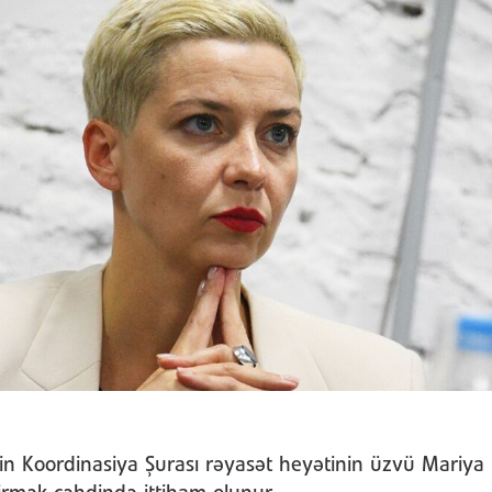
nin Koordinasiya Şurası rəyasət heyətinin üzvü Mariya