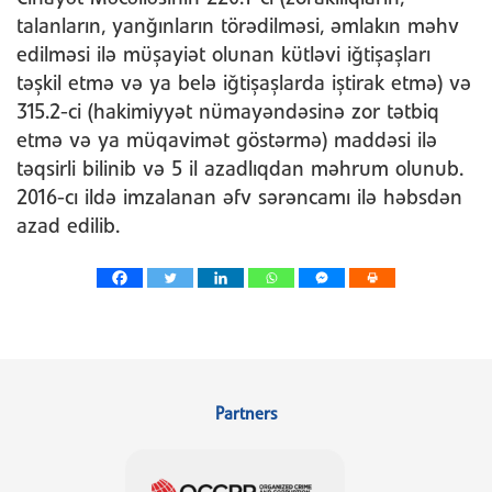
talanların, yanğınların törədilməsi, əmlakın məhv
edilməsi ilə müşayiət olunan kütləvi iğtişaşları
təşkil etmə və ya belə iğtişaşlarda iştirak etmə) və
315.2-ci (hakimiyyət nümayəndəsinə zor tətbiq
etmə və ya müqavimət göstərmə) maddəsi ilə
təqsirli bilinib və 5 il azadlıqdan məhrum olunub.
2016-cı ildə imzalanan əfv sərəncamı ilə həbsdən
azad edilib.
Partners