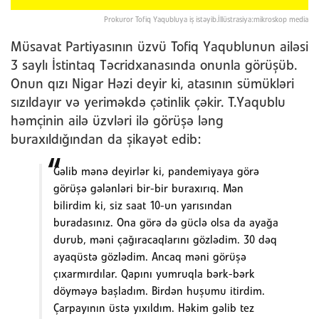
Prokuror Tofiq Yaqubluya iş istəyib.İllüstrasiya:mikroskop media
Müsavat Partiyasının üzvü Tofiq Yaqublunun ailəsi
3 saylı İstintaq Təcridxanasında onunla görüşüb.
Onun qızı Nigar Həzi deyir ki, atasının sümükləri
sızıldayır və yeriməkdə çətinlik çəkir. T.Yaqublu
həmçinin ailə üzvləri ilə görüşə ləng
buraxıldığından da şikayət edib:
Gəlib mənə deyirlər ki, pandemiyaya görə
görüşə gələnləri bir-bir buraxırıq. Mən
bilirdim ki, siz saat 10-un yarısından
buradasınız. Ona görə də güclə olsa da ayağa
durub, məni çağıracaqlarını gözlədim. 30 dəq
ayaqüstə gözlədim. Ancaq məni görüşə
çıxarmırdılar. Qapını yumruqla bərk-bərk
döyməyə başladım. Birdən huşumu itirdim.
Çarpayının üstə yıxıldım. Həkim gəlib tez