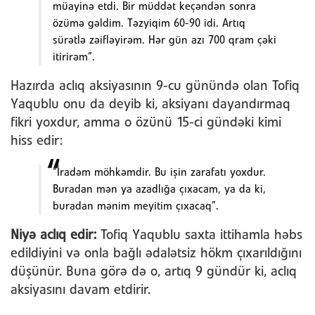
müayinə etdi. Bir müddət keçəndən sonra
özümə gəldim. Təzyiqim 60-90 idi. Artıq
sürətlə zəifləyirəm. Hər gün azı 700 qram çəki
itirirəm”.
Hazırda aclıq aksiyasının 9-cu günündə olan Tofiq
Yaqublu onu da deyib ki, aksiyanı dayandırmaq
fikri yoxdur, amma o özünü 15-ci gündəki kimi
hiss edir:
“İradəm möhkəmdir. Bu işin zarafatı yoxdur.
Buradan mən ya azadlığa çıxacam, ya da ki,
buradan mənim meyitim çıxacaq”.
Niyə aclıq edir:
Tofiq Yaqublu saxta ittihamla həbs
edildiyini və onla bağlı ədalətsiz hökm çıxarıldığını
düşünür. Buna görə də o, artıq 9 gündür ki, aclıq
aksiyasını davam etdirir.