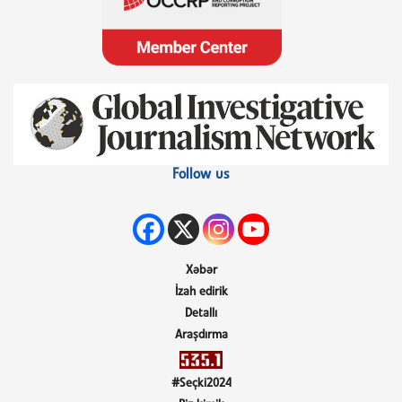
Follow us
Xəbər
İzah edirik
Detallı
Araşdırma
#Seçki2024