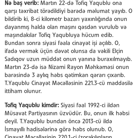
Nə baş verib:
Martın 22-də Tofiq Yaqublu ona
qarşı təxribat törədildiyi barədə məlumat yayıb. O
bildirib ki, 8-ci kilometr bazarı yaxınlığında onun
dayanmış halda olan maşını qəsdən vurulub və
maşındakılar Tofiq Yaqubluya hücum edib.
Bundan sonra siyasi fəala cinayət işi açılıb. O,
ifadə vermək üçün dəvət olunsa da vəkili Elçin
Sadıqov uzun müddət onun yanına buraxılmayıb.
Martın 23-də isə Nizami Rayon Məhkəməsi onun
barəsində 3 aylıq həbs qətimkan qərarı çıxarıb.
T.Yaqublu Cinayət Məcəlləsinin 221.3-cü maddəsilə
ittiham olunur.
Tofiq Yaqublu kimdir:
Siyasi fəal 1992-ci ildən
Müsavat Partiyasının üzvüdür. Bu, onun ilk həbsi
deyil. T.Yaqublu bundan öncə 2013-cü ildə
İsmayıllı hadisələrinə görə həbs olunub. O,
Cinayət Məcəlləsinin 220.1-ci (zorakılıqların,