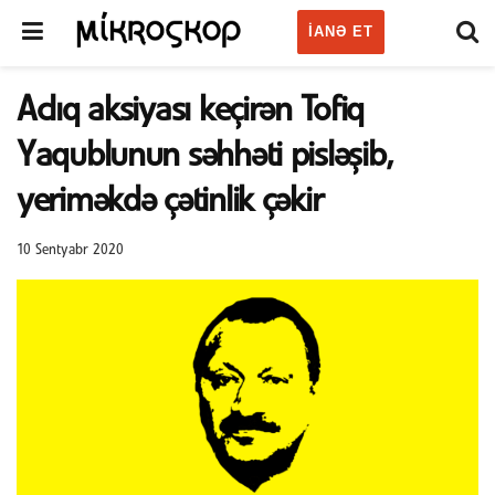
IANƏ ET
Aclıq aksiyası keçirən Tofiq
Yaqublunun səhhəti pisləşib,
yeriməkdə çətinlik çəkir
10 Sentyabr 2020