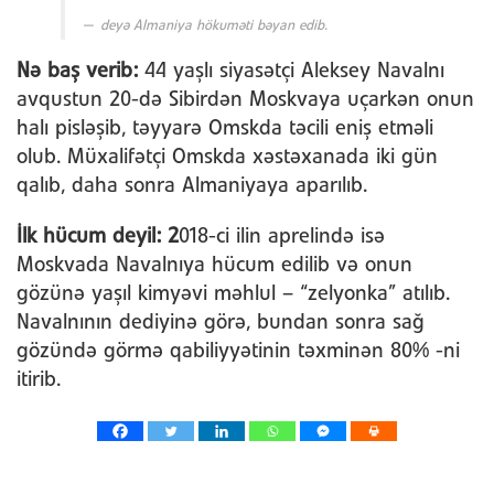
deyə Almaniya hökuməti bəyan edib.
Nə baş verib:
44 yaşlı siyasətçi Aleksey Navalnı
avqustun 20-də Sibirdən Moskvaya uçarkən onun
halı pisləşib, təyyarə Omskda təcili eniş etməli
olub. Müxalifətçi Omskda xəstəxanada iki gün
qalıb, daha sonra Almaniyaya aparılıb.
İlk hücum deyil: 2
018-ci ilin aprelində isə
Moskvada Navalnıya hücum edilib və onun
gözünə yaşıl kimyəvi məhlul – “zelyonka” atılıb.
Navalnının dediyinə görə, bundan sonra sağ
gözündə görmə qabiliyyətinin təxminən 80% -ni
itirib.