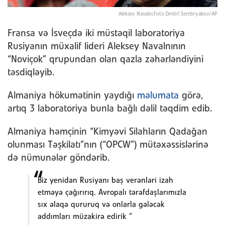
Aleksey Navalnı.Foto:Dmitri Serebryakov/AP
Fransa və İsveçdə iki müstəqil laboratoriya
Rusiyanın müxalif lideri Aleksey Navalnının
“Noviçok” qrupundan olan qazla zəhərləndiyini
təsdiqləyib.
Almaniya hökumətinin yaydığı
məlumata
görə,
artıq 3 laboratoriya bunla bağlı dəlil təqdim edib.
Almaniya həmçinin “Kimyəvi Silahların Qadağan
olunması Təşkilatı”nın (“OPCW”) mütəxəssislərinə
də nümunələr göndərib.
Biz yenidən Rusiyanı baş verənləri izah
etməyə çağırırıq. Avropalı tərəfdaşlarımızla
sıx əlaqə qururuq və onlarla gələcək
addımları müzakirə edirik “