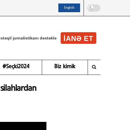
English
IANƏ ET
stəqil jurnalistikanı dəstəklə
#Seçki2024
Biz kimik
ilahlardan