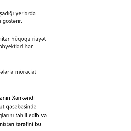
aşadığı yerlərdə
 göstərir.
itar hüquqa riayət
obyektləri hər
ələrlə müraciət
canın Xankəndi
rut qəsəbəsində
larını təhlil edib və
istan tərəfini bu