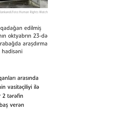
Xankəndi.Foto:Human Rights Watch
 qadağan edilmiş
nın oktyabrın 23-də
Qarabağda araşdırma
 hadisəni
qanları arasında
 vasitəçiliyi ilə
 2 tərəfin
 baş verən