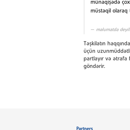
münaqişədə çoxlu
müstəqil olaraq
məlumatda deyili
Təşkilatın haqqında 
üçün uzunmüddətli
partlayır və ətrafa
göndərir.
Partners