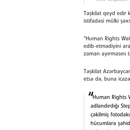
Təşkilat qeyd edir 
istifadəsi mülki şəx
“Human Rights Wat
edib-etmədiyini araş
zaman ayırmasını tə
Təşkilat Azərbayca
etsə də, buna icazə 
“Human Rights W
adlandırdığı St
çəkilmiş fotodakı
hücumlara şahid 