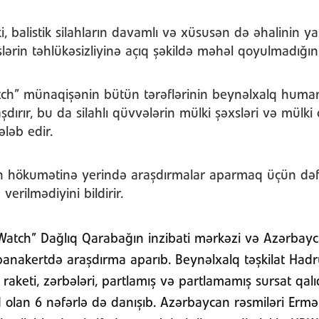
ki, balistik silahların davamlı və xüsusən də əhalinin y
slərin təhlükəsizliyinə açıq şəkildə məhəl qoyulmadığını
ch” münaqişənin bütün tərəflərinin beynəlxalq human
dırır, bu da silahlı qüvvələrin mülki şəxsləri və mülki 
ləb edir.
n hökumətinə yerində araşdırmalar aparmaq üçün dəf
verilmədiyini bildirir.
atch” Dağlıq Qarabağın inzibati mərkəzi və Azərbay
epanakertdə araşdırma aparıb. Beynəlxalq təşkilat Had
 raketi, zərbələri, partlamış və partlamamış sursat qalıq
olan 6 nəfərlə də danışıb. Azərbaycan rəsmiləri Ermən