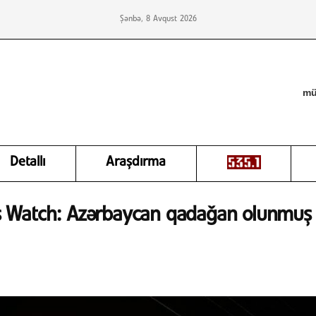
Şənbə, 8 Avqust 2026
mü
Detallı
Araşdırma
 Watch: Azərbaycan qadağan olunmuş s