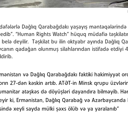
 dəfələrlə Dağlıq Qarabağdakı yaşayış məntəqələrində
də edib”. “Human Rights Watch” hüquq müdafiə təşkilatı
belə deyilir. Təşkilat bu ilin oktyabr ayında Dağlıq 
canın qadağan olunmuş silahlarından istifadə etdiyi 4
dirib.
mənistan və Dağlıq Qarabağdakı faktiki hakimiyyət or
rın 27-dən kəskin artıb. ATƏT-in Minsk qrupu üzvlərinin
manitar atəşkəs də döyüşləri dayandıra bilməyib. Hər
 deyir ki, Ermənistan, Dağlıq Qarabağ və Azərbaycanda
ində xeyli sayda mülki şəxs ölüb və ya yaralanıb”