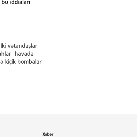
bu iddiaları
ülki vətəndaşlar
lahlar havada
lə kiçik bombalar
Xəbər