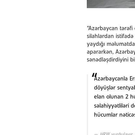
“Azərbaycan tərəfi
silahlardan istifa
yaydığı məlumatda 
apararkən, Azərbay
sənədləşdirdiyini bil
Azərbaycanla Er
döyüşlər sentyab
elan olunan 2 hu
səlahiyyətliləri
hücumlar nəticəs
HRW vurğulayır.