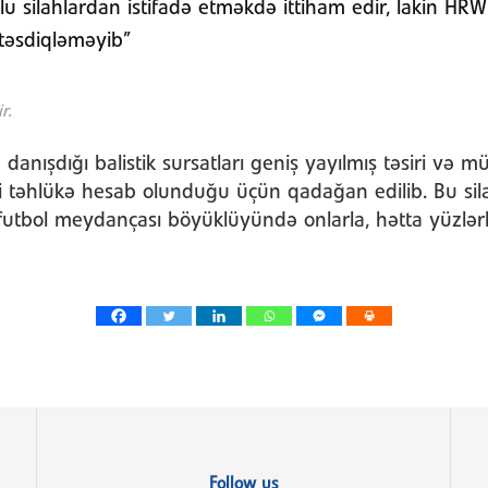
 silahlardan istifadə etməkdə ittiham edir, lakin HRW 
 təsdiqləməyib”
r.
danışdığı balistik sursatları geniş yayılmış təsiri və m
 təhlükə hesab olunduğu üçün qadağan edilib. Bu si
 futbol meydançası böyüklüyündə onlarla, hətta yüzlər
Follow us