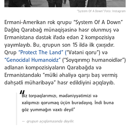
"System Of A Down".Foto: Instagram
Erməni-Amerikan rok qrupu “System Of A Down”
Dağlıq Qarabağ münaqişəsinə həsr olunmuş və
Ermənistana dəstək ifadə edən 2 kompozisiya
yayımlayıb. Bu, qrupun son 15 ildə ilk çıxışıdır.
Qrup
“Protect The Land” (
“Vətəni qoru”) və
“Genocidal Humanoidz”
(“Soyqırımçı humanoidlər”)
adlanan kompozisiyaların Qarabağda və
Ermənistandakı “mülki əhaliyə qarşı baş vermiş
dəhşətli müharibəyə” həsr edildiyini açıqlayıb.
Biz torpaqlarımızı, mədəniyyətimizi və
xalqımızı qorumaq üçün buradayıq. İndi buna
göz yummağın vaxtı deyil”
qrupun açıqlamasında deyilir.