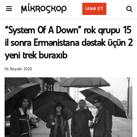
IANƏ ET
“System Of A Down” rok qrupu 15
il sonra Ermənistana dəstək üçün 2
yeni trek buraxıb
06 Noyabr 2020