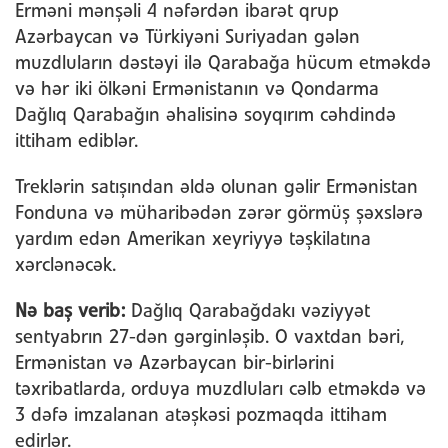
Erməni mənşəli 4 nəfərdən ibarət qrup
Azərbaycan və Türkiyəni Suriyadan gələn
muzdluların dəstəyi ilə Qarabağa hücum etməkdə
və hər iki ölkəni Ermənistanın və Qondarma
Dağlıq Qarabağın əhalisinə soyqırım cəhdində
ittiham ediblər.
Treklərin satışından əldə olunan gəlir Ermənistan
Fonduna və müharibədən zərər görmüş şəxslərə
yardım edən Amerikan xeyriyyə təşkilatına
xərclənəcək.
Nə baş verib:
Dağlıq Qarabağdakı vəziyyət
sentyabrın 27-dən gərginləşib. O vaxtdan bəri,
Ermənistan və Azərbaycan bir-birlərini
təxribatlarda, orduya muzdluları cəlb etməkdə və
3 dəfə imzalanan atəşkəsi pozmaqda ittiham
edirlər.