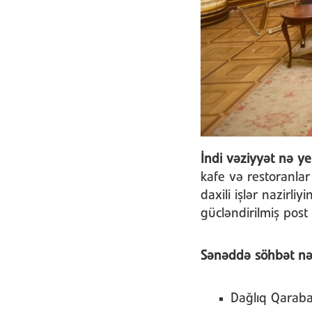
İndi vəziyyət nə ye
kafe və restoranlar 
daxili işlər nazirl
gücləndirilmiş post 
Sənəddə söhbət nə
Dağlıq Qarab