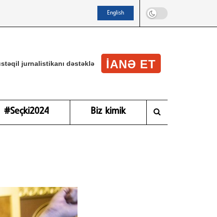
English
IANƏ ET
stəqil jurnalistikanı dəstəklə
#Seçki2024
Biz kimik