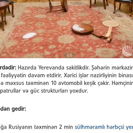
rdədir:
Hazırda Yerevanda sakitlikdir. Şəhərin mərkəzi
fəaliyyətin davam etdirir. Xarici işlər nazirliyinin binas
iyinə məxsus təxminən 10 avtomobil keşik çəkir. Həmçini
patrullar və güc strukturları yoxdur.
dən gedir:
ağa Rusiyanın təxminən 2 min
sülhməramlı hərbçsi yer