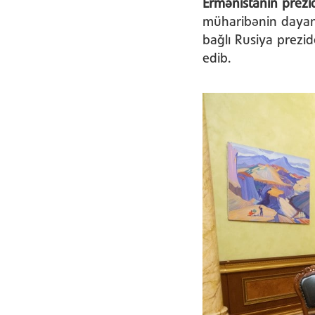
Ermənistanın prezi
müharibənin dayand
bağlı Rusiya prezi
edib.