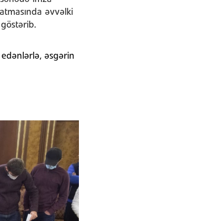
çatmasında əvvəlki
göstərib.
 edənlərlə, əsgərin