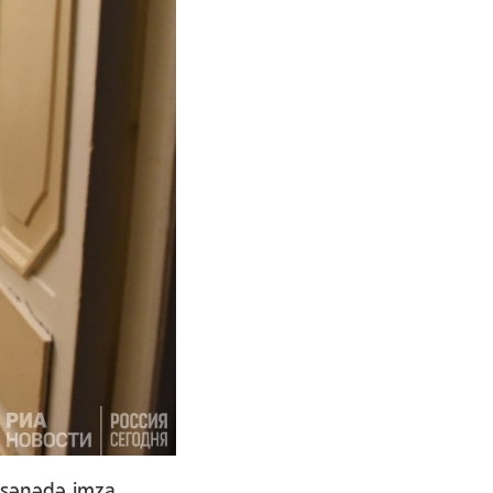
ə sənədə imza