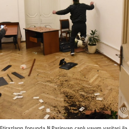
Etirazların fonunda N.Paşinyan canlı yayım vasitəsi il