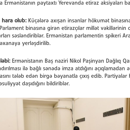
 Ermənistanın paytaxtı Yerevanda etiraz aksiyaları ba
ri hara olub:
Küçələrə axışan insanlar hökumət binasına
. Parlament binasına girən etirazçılar millət vəkillərinin 
üarları səsləndiriblər. Ermənistan parlamentin spikeri A
əxanaya yerləşdirilib.
ləbi:
Ermənistanın Baş naziri Nikol Paşinyan Dağlıq Q
ırılması ilə bağlı sənədə imza atdığını açıqlamadan ə
fasını tələb edən birgə bəyanatla çıxış edib. Partiyala
uliyyət daşıdığını bildiriblər.