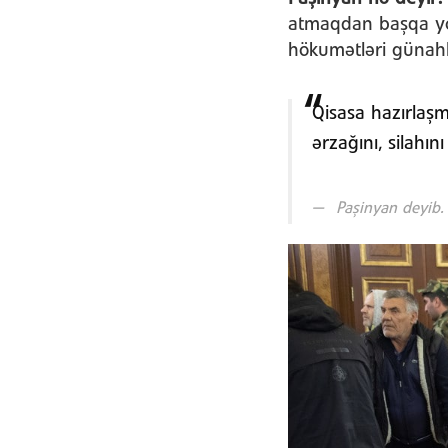
atmaqdan başqa yol
hökumətləri günahla
Qisasa hazırlaşm
ərzağını, silahı
Paşinyan deyib.