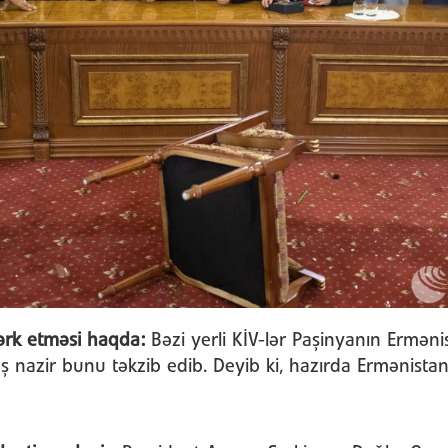
tərk etməsi haqda:
Bəzi yerli KİV-lər Paşinyanın Ermənis
 nazir bunu təkzib edib. Deyib ki, hazırda Ermənistan