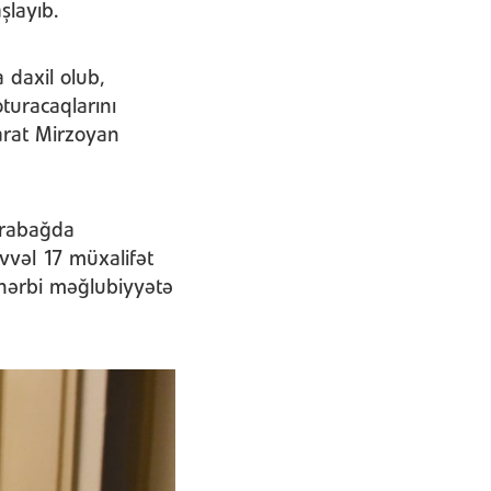
şlayıb.
 daxil olub,
oturacaqlarını
rarat Mirzoyan
arabağda
vvəl 17 müxalifət
r hərbi məğlubiyyətə