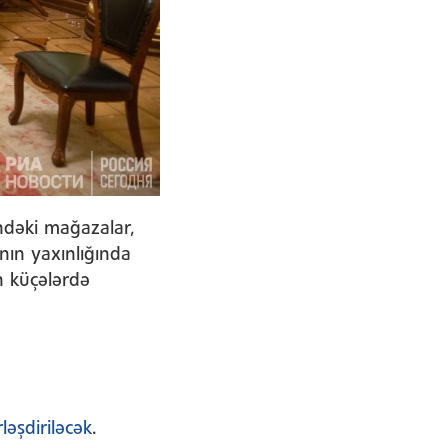
ndəki mağazalar,
ının yaxınlığında
n küçələrdə
ləşdiriləcək
.