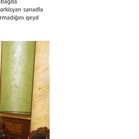
rabağda
Sarkisyan sənədlə
armadığını qeyd