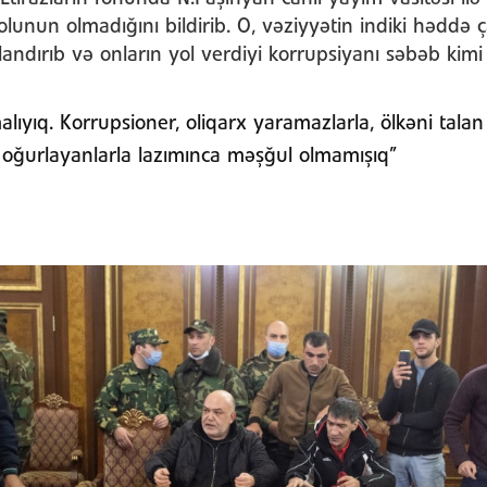
unun olmadığını bildirib. O, vəziyyətin indiki həddə 
ndırıb və onların yol verdiyi korrupsiyanı səbəb kimi 
alıyıq. Korrupsioner, oliqarx yaramazlarla, ölkəni talan
nı oğurlayanlarla lazımınca məşğul olmamışıq”