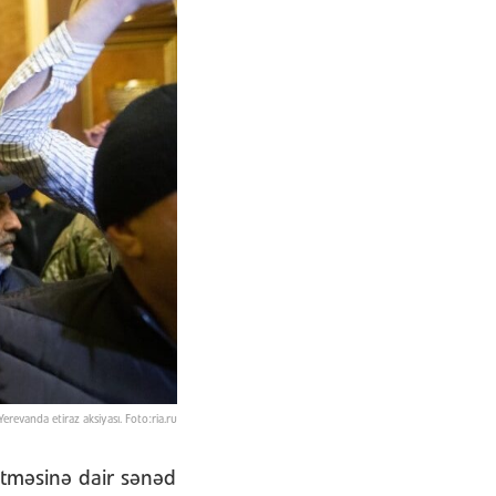
Yerevanda etiraz aksiyası. Foto:ria.ru
tməsinə dair sənəd