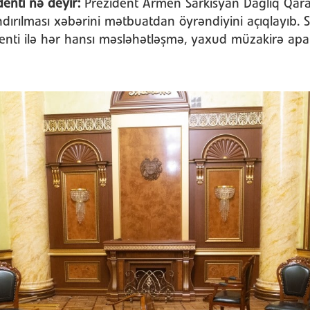
denti nə deyir:
Prezident Armen Sarkisyan Dağlıq Qa
ırılması xəbərini mətbuatdan öyrəndiyini açıqlayıb. 
denti ilə hər hansı məsləhətləşmə, yaxud müzakirə ap