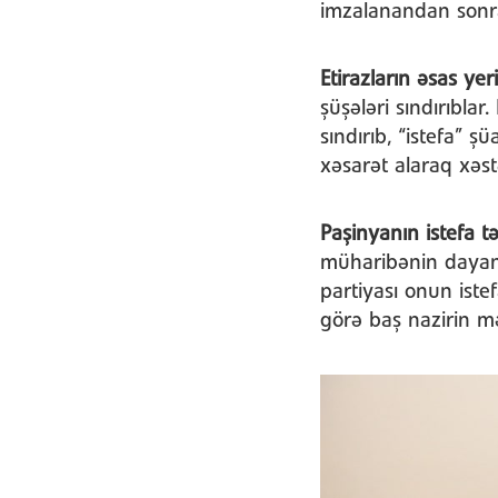
imzalanandan sonra
Etirazların əsas ye
şüşələri sındırıblar
sındırıb, “istefa” ş
xəsarət alaraq xəst
Paşinyanın istefa tə
müharibənin dayand
partiyası onun iste
görə baş nazirin məs