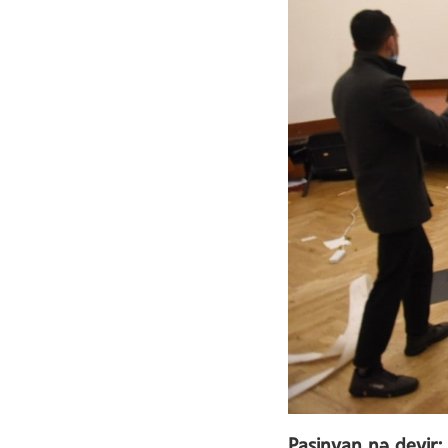
Paşinyan nə deyir: