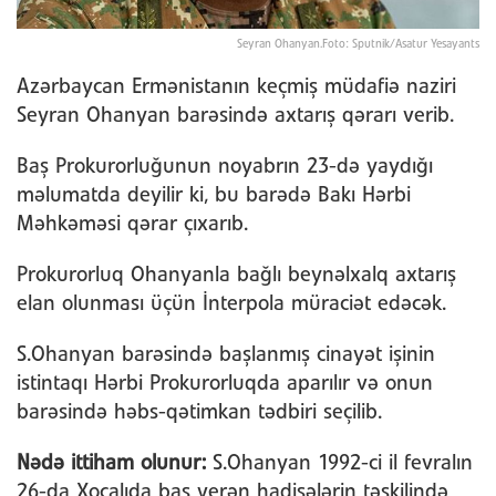
Seyran Ohanyan.Foto: Sputnik/Asatur Yesayants
Azərbaycan Ermənistanın keçmiş müdafiə naziri
Seyran Ohanyan barəsində axtarış qərarı verib.
Baş Prokurorluğunun noyabrın 23-də yaydığı
məlumatda deyilir ki, bu barədə Bakı Hərbi
Məhkəməsi qərar çıxarıb.
Prokurorluq Ohanyanla bağlı beynəlxalq axtarış
elan olunması üçün İnterpola müraciət edəcək.
S.Ohanyan barəsində başlanmış cinayət işinin
istintaqı Hərbi Prokurorluqda aparılır və onun
barəsində həbs-qətimkan tədbiri seçilib.
Nədə ittiham olunur:
S.Ohanyan 1992-ci il fevralın
26-da Xocalıda baş verən hadisələrin təşkilində