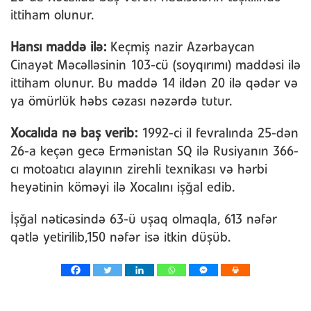
ittiham olunur.
Hansı maddə ilə:
Keçmiş nazir Azərbaycan
Cinayət Məcəlləsinin 103-cü (soyqırımı) maddəsi ilə
ittiham olunur. Bu maddə 14 ildən 20 ilə qədər və
ya ömürlük həbs cəzası nəzərdə tutur.
Xocalıda nə baş verib:
1992-ci il fevralında 25-dən
26-a keçən gecə Ermənistan SQ ilə Rusiyanın 366-
cı motoatıcı alayının zirehli texnikası və hərbi
heyətinin köməyi ilə Xocalını işğal edib.
İşğal nəticəsində 63-ü uşaq olmaqla, 613 nəfər
qətlə yetirilib,150 nəfər isə itkin düşüb.