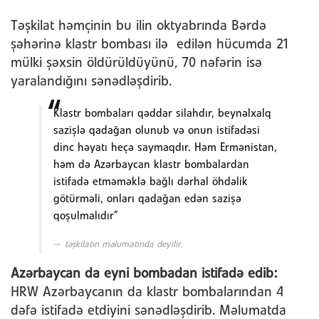
Təşkilat həmçinin bu ilin oktyabrında Bərdə
şəhərinə klastr bombası ilə edilən hücumda 21
mülki şəxsin öldürüldüyünü, 70 nəfərin isə
yaralandığını sənədləşdirib.
Klastr bombaları qəddar silahdır, beynəlxalq
sazişlə qadağan olunub və onun istifadəsi
dinc həyatı heçə saymaqdır. Həm Ermənistan,
həm də Azərbaycan klastr bombalardan
istifadə etməməklə bağlı dərhal öhdəlik
götürməli, onları qadağan edən sazişə
qoşulmalıdır”
təşkilatın məlumatında deyilir.
Azərbaycan da eyni bombadan istifadə edib:
HRW Azərbaycanın da klastr bombalarından 4
dəfə istifadə etdiyini sənədləşdirib. Məlumatda