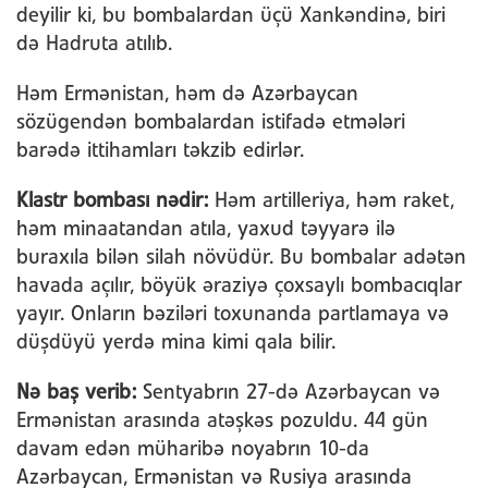
deyilir ki, bu bombalardan üçü Xankəndinə, biri
də Hadruta atılıb.
Həm Ermənistan, həm də Azərbaycan
sözügendən bombalardan istifadə etmələri
barədə ittihamları təkzib edirlər.
Klastr bombası nədir:
Həm artilleriya, həm raket,
həm minaatandan atıla, yaxud təyyarə ilə
buraxıla bilən silah növüdür. Bu bombalar adətən
havada açılır, böyük əraziyə çoxsaylı bombacıqlar
yayır. Onların bəziləri toxunanda partlamaya və
düşdüyü yerdə mina kimi qala bilir.
Nə baş verib:
Sentyabrın 27-də Azərbaycan və
Ermənistan arasında atəşkəs pozuldu. 44 gün
davam edən müharibə noyabrın 10-da
Azərbaycan, Ermənistan və Rusiya arasında