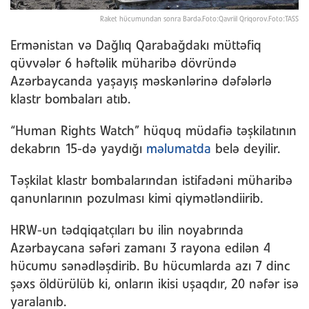
Raket hücumundan sonra Bərdə.Foto:Qavriil Qriqorov.Foto:TASS
Ermənistan və Dağlıq Qarabağdakı müttəfiq
qüvvələr 6 həftəlik müharibə dövründə
Azərbaycanda yaşayış məskənlərinə dəfələrlə
klastr bombaları atıb.
“Human Rights Watch” hüquq müdafiə təşkilatının
dekabrın 15-də yaydığı
məlumatda
belə deyilir.
Təşkilat klastr bombalarından istifadəni müharibə
qanunlarının pozulması kimi qiymətləndiirib.
HRW-un tədqiqatçıları bu ilin noyabrında
Azərbaycana səfəri zamanı 3 rayona edilən 4
hücumu sənədləşdirib. Bu hücumlarda azı 7 dinc
şəxs öldürülüb ki, onların ikisi uşaqdır, 20 nəfər isə
yaralanıb.