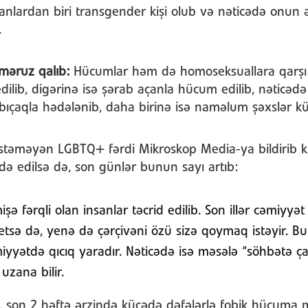
lardan biri transgender kişi olub və nəticədə onun əl
.
əruz qalıb:
Hücumlar həm də homoseksuallara qarşı 
dilib, digərinə isə şərab açanla hücum edilib, nəticədə 
bıçaqla hədələnib, daha birinə isə naməlum şəxslər kü
 istəməyən LGBTQ+ fərdi Mikroskop Media-ya bildirib k
də edilsə də, son günlər bunun sayı artıb:
ə fərqli olan insanlar təcrid edilib. Son illər cəmiyyə
 etsə də, yenə də çərçivəni özü sizə qoymaq istəyir. 
iyyətdə qıcıq yaradır. Nəticədə isə məsələ “söhbətə çağ
uzana bilir.
i, son 2 həftə ərzində küçədə dəfələrlə fobik hücuma 