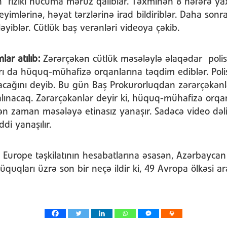
n fiziki hücuma məruz qalıblar. Təxminən 8 nəfərə yax
eyimlərinə, həyat tərzlərinə irad bildiriblər. Daha sonra
yiblər. Cütlük baş verənləri videoya çəkib.
ar atılıb:
Zərərçəkən cütlük məsələylə əlaqədar polis
rı da hüquq-mühafizə orqanlarına təqdim ediblər. Poli
acağını deyib. Bu gün Baş Prokurorluqdan zərərçəkənlərə
 alınacaq. Zərərçəkənlər deyir ki, hüquq-mühafizə orqa
ən zaman məsələyə etinasız yanaşır. Sadəcə video dəli
di yanaşılır.
Europe təşkilatının hesabatlarına əsasən, Azərbaycan 2
quqları üzrə son bir neçə ildir ki, 49 Avropa ölkəsi 