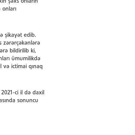
ın şəxs onların
 onları
ə şikayət edib.
s zərərçəkənlərə
 bildirilib ki,
nları ümumilikdə
l və ictimai qınaq
021-ci il də daxil
arasında sonuncu