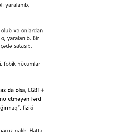
i yaralanıb,
olub və onlardan
o, yaralanıb. Bir
çədə sataşıb.
i, fobik hücumlar
t az da olsa, LGBT+
Bunu etməyən fərd
ırmaq”, fiziki
məruz qalıb. Hətta