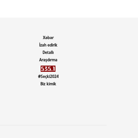
Xəbər
İzah edirik
Detallı
Araşdırma
#Seçki2024
Biz kimik