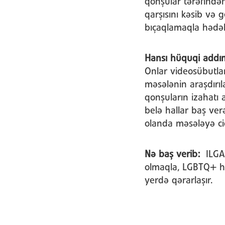
qonşular tərəfində
qarşısını kəsib və g
bıçaqlamaqla hədələ
Hansı hüquqi addıml
Onlar videosübutla
məsələnin araşdırıl
qonşuların izahatı
belə hallar baş ver
olanda məsələyə cid
Nə baş verib:
ILGA 
olmaqla, LGBTQ+ hü
yerdə qərarlaşır.