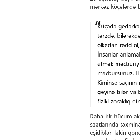
mərkəz küçələrdə b
Küçədə gedərkən
tərzdə, bilərəkd
ölkədən rədd ol,
İnsanlar anlama
etmək məcburiyy
məcbursunuz. Hə
Kiminsə saçının r
geyinə bilər və 
fiziki zoraklıq 
Daha bir hücum aktı
saatlarında təxmin
eşidiblər, lakin qo