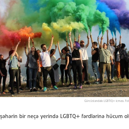
Gürcüstandakı LGBTIQ+ icması. Fot
 şəhərin bir neçə yerində LGBTQ+ fərdlərinə hücum ol