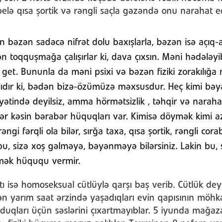
elə qısa şortik və rəngli saçla gəzəndə onu narahat ed
 bəzən sadəcə nifrət dolu baxışlarla, bəzən isə açıq
ən toqquşmağa çalışırlar ki, dava çıxsın. Məni hədələyib
 get. Bununla da məni psixi və bəzən fiziki zorakılığa
lıdır ki, bədən bizə-özümüzə məxsusdur. Heç kimi b
ətində deyilsiz, amma hörmətsizlik , təhqir və nara
r kəsin bərabər hüquqları var. Kimisə döymək kimi az
əngi fərqli ola bilər, sırğa taxa, qısa şortik, rəngli cor
bu, sizə xoş gəlməyə, bəyənməyə bilərsiniz. Lakin bu, s
etmək hüququ vermir.
 isə homoseksual cütlüylə qarşı baş verib. Cütlük dey
ən yarım saat ərzində yaşadıqları evin qapısının mö
rxduqları üçün səslərini çıxartmayıblar. 5 iyunda mağ