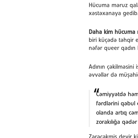
Hücuma məruz qalan
xəstəxanaya gedib
Daha kim hücuma m
biri küçədə təhqir e
nəfər queer qadın 
Adının çəkilməsini
əvvəllər də müşahi
Cəmiyyətdə həmiş
fərdlərini qəbul
olanda artıq cəm
zorakılığa qədər 
Zərəçəkmiş deyir k