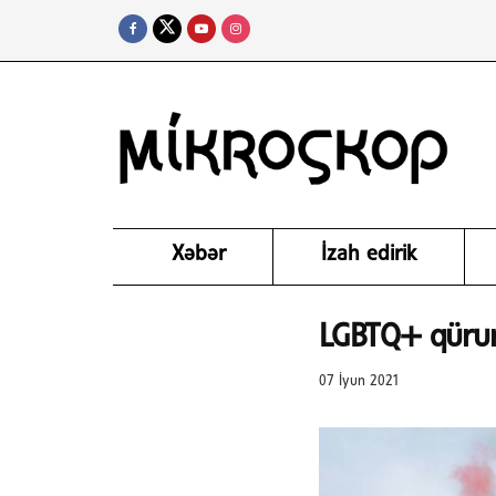
Xəbər
İzah edirik
LGBTQ+ qürur
07 İyun 2021