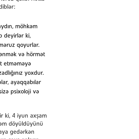
iblər:
-aydın, möhkəm
 deyirlər ki,
 məruz qoyurlar.
əyənmək və hörmət
hat etməməyə
adlığınız yoxdur.
ablar, ayaqqabılar
izə psixoloji və
ir ki, 4 iyun axşam
hkəm döyüldüyünü
azaya gedərkən