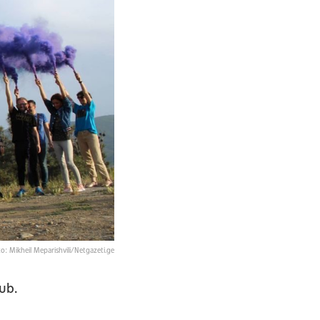
o: Mikheil Meparishvili/Netgazeti.ge
ub.