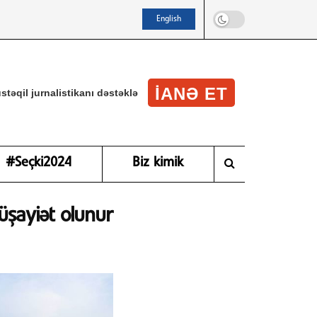
English
IANƏ ET
stəqil jurnalistikanı dəstəklə
#Seçki2024
Biz kimik
şayiət olunur