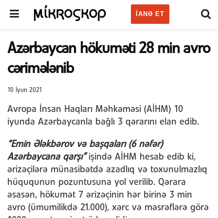
IANƏ ET
Azərbaycan hökuməti 28 min avro
cərimələnib
10 İyun 2021
Avropa İnsan Haqları Məhkəməsi (AİHM) 10
iyunda Azərbaycanla bağlı 3 qərarını elan edib.
“Emin Ələkbərov və başqaları (6 nəfər)
Azərbaycana qarşı”
işində AİHM hesab edib ki,
ərizəçilərə münasibətdə azadlıq və toxunulmazlıq
hüququnun pozuntusuna yol verilib. Qərara
əsasən, hökumət 7 ərizəçinin hər birinə 3 min
avro (ümumilikdə 21.000), xərc və məsrəflərə görə