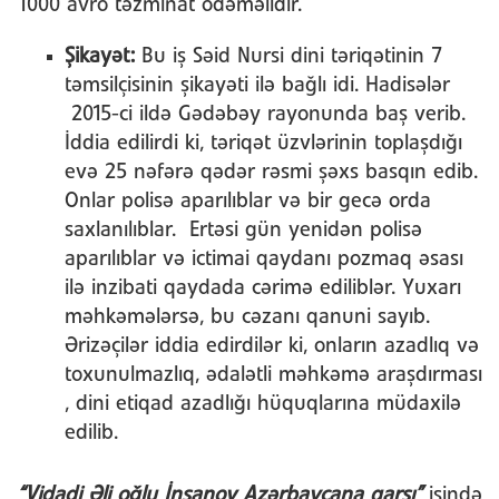
1000 avro təzminat ödəməlidir.
Şikayət:
Bu iş Səid Nursi dini təriqətinin 7
təmsilçisinin şikayəti ilə bağlı idi. Hadisələr
2015-ci ildə Gədəbəy rayonunda baş verib.
İddia edilirdi ki, təriqət üzvlərinin toplaşdığı
evə 25 nəfərə qədər rəsmi şəxs basqın edib.
Onlar polisə aparılıblar və bir gecə orda
saxlanılıblar. Ertəsi gün yenidən polisə
aparılıblar və ictimai qaydanı pozmaq əsası
ilə inzibati qaydada cərimə ediliblər. Yuxarı
məhkəmələrsə, bu cəzanı qanuni sayıb.
Ərizəçilər iddia edirdilər ki, onların azadlıq və
toxunulmazlıq, ədalətli məhkəmə araşdırması
, dini etiqad azadlığı hüquqlarına müdaxilə
edilib.
“Vidadi Əli oğlu İnsanov Azərbaycana qarşı”
işində