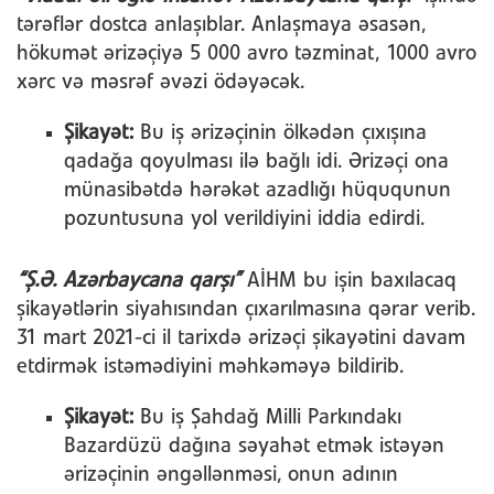
tərəflər dostca anlaşıblar. Anlaşmaya əsasən,
hökumət ərizəçiyə 5 000 avro təzminat, 1000 avro
xərc və məsrəf əvəzi ödəyəcək.
Şikayət:
Bu iş ərizəçinin ölkədən çıxışına
qadağa qoyulması ilə bağlı idi. Ərizəçi ona
münasibətdə hərəkət azadlığı hüququnun
pozuntusuna yol verildiyini iddia edirdi.
“Ş.Ə. Azərbaycana qarşı”
AİHM bu işin baxılacaq
şikayətlərin siyahısından çıxarılmasına qərar verib.
31 mart 2021-ci il tarixdə ərizəçi şikayətini davam
etdirmək istəmədiyini məhkəməyə bildirib.
Şikayət:
Bu iş Şahdağ Milli Parkındakı
Bazardüzü dağına səyahət etmək istəyən
ərizəçinin əngəllənməsi, onun adının