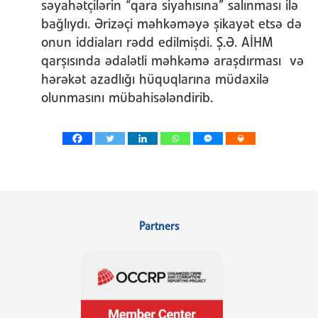
səyahətçilərin “qara siyahısına” salınması ilə
bağlıydı. Ərizəçi məhkəməyə şikayət etsə də
onun iddiaları rədd edilmişdi. Ş.Ə. AİHM
qarşısında ədalətli məhkəmə araşdırması və
hərəkət azadlığı hüquqlarına müdaxilə
olunmasını mübahisələndirib.
Partners