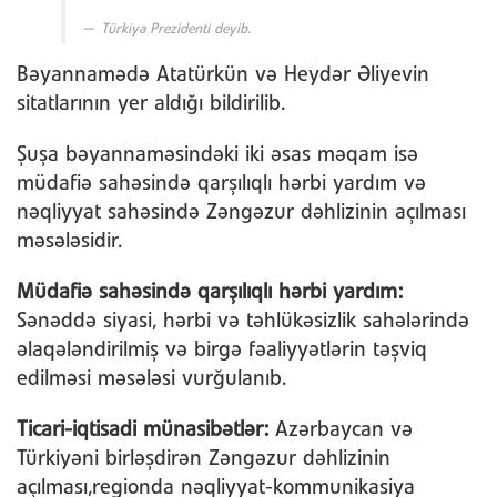
Türkiyə Prezidenti deyib.
Bəyannamədə Atatürkün və Heydər Əliyevin
sitatlarının yer aldığı bildirilib.
Şuşa bəyannaməsindəki iki əsas məqam isə
müdafiə sahəsində qarşılıqlı hərbi yardım və
nəqliyyat sahəsində Zəngəzur dəhlizinin açılması
məsələsidir.
Müdafiə sahəsində qarşılıqlı hərbi yardım:
Sənəddə siyasi, hərbi və təhlükəsizlik sahələrində
əlaqələndirilmiş və birgə fəaliyyətlərin təşviq
edilməsi məsələsi vurğulanıb.
Ticari-iqtisadi münasibətlər:
Azərbaycan və
Türkiyəni birləşdirən Zəngəzur dəhlizinin
açılması,regionda nəqliyyat-kommunikasiya