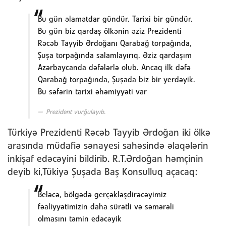
Bu gün əlamətdar gündür. Tarixi bir gündür.
Bu gün biz qardaş ölkənin əziz Prezidenti
Rəcəb Tayyib Ərdoğanı Qarabağ torpağında,
Şuşa torpağında salamlayırıq. Əziz qardaşım
Azərbaycanda dəfələrlə olub. Ancaq ilk dəfə
Qarabağ torpağında, Şuşada biz bir yerdəyik.
Bu səfərin tarixi əhəmiyyəti var
Prezident vurğulayıb.
Türkiyə Prezidenti Rəcəb Tayyib Ərdoğan iki ölkə
arasında müdafiə sənayesi sahəsində əlaqələrin
inkişaf edəcəyini bildirib. R.T.Ərdoğan həmçinin
deyib ki,Tükiyə Şuşada Baş Konsulluq açacaq:
Beləcə, bölgədə gerçəkləşdirəcəyimiz
fəaliyyətimizin daha sürətli və səmərəli
olmasını təmin edəcəyik