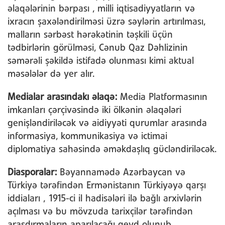
əlaqələrinin bərpası , milli iqtisadiyyatların və
ixracın şaxələndirilməsi üzrə səylərin artırılması,
malların sərbəst hərəkətinin təşkili üçün
tədbirlərin görülməsi, Cənub Qaz Dəhlizinin
səmərəli şəkildə istifadə olunması kimi aktual
məsələlər də yer alır.
Media
lar
arası
ndakı əlaqə:
Media Platformasının
imkanları çərçivəsində iki ölkənin əlaqələri
genişləndiriləcək və aidiyyəti qurumlar arasında
informasiya, kommunikasiya və ictimai
diplomatiya sahəsində əməkdaşlıq gücləndiriləcək.
Diaspor
alar:
Bəyannamədə Azərbaycan və
Türkiyə tərəfindən Ermənistanın Türkiyəyə qarşı
iddiaları , 1915-ci il hadisələri ilə bağlı arxivlərin
açılması və bu mövzuda tarixçilər tərəfindən
araşdırmaların aparılacağı qeyd olunub.