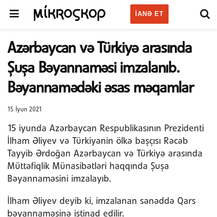
IANƏ ET
Azərbaycan və Türkiyə arasında
Şuşa Bəyannaməsi imzalanıb.
Bəyannamədəki əsas məqamlar
15 İyun 2021
15 iyunda Azərbaycan Respublikasının Prezidenti
İlham Əliyev və Türkiyənin ölkə başçısı Rəcəb
Tayyib Ərdoğan Azərbaycan və Türkiyə arasında
Müttəfiqlik Münasibətləri haqqında Şuşa
Bəyannaməsini imzalayıb.
İlham Əliyev deyib ki, imzalanan sənəddə Qars
bəyannaməsinə istinad edilir.